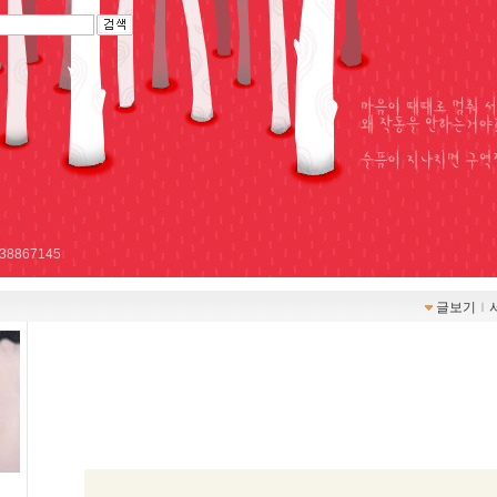
r/738867145
글보기
ｌ