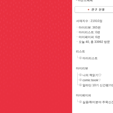
-
아몬드페페
서재지수
: 21910점
마이리뷰:
365
편
마이리스트:
0
편
마이페이퍼:
6
편
오늘 40, 총 33992 방문
리스트
마이리스트
마이리뷰
나의 책읽기♡
comic book♡
알라딘 10기 신간평가
마이페이퍼
실용/취미분야 주목신