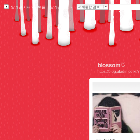
알라딘 서재
ｌ
북플
ｌ
알라딘 메인
ｌ
서재통합 검색
blossom♡
https://blog.aladin.co.k