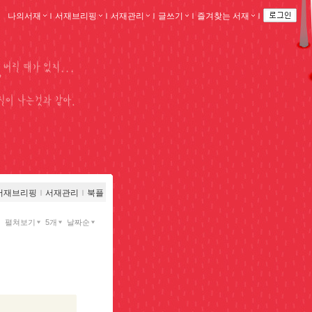
나의서재
ｌ
서재브리핑
ｌ
서재관리
ｌ
글쓰기
ｌ
즐겨찾는 서재
ｌ
서재브리핑
ｌ
서재관리
ｌ
북플
펼쳐보기
5개
날짜순