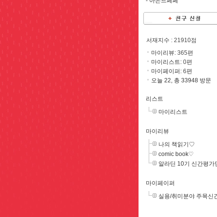
-
아몬드페페
서재지수
: 21910점
마이리뷰:
365
편
마이리스트:
0
편
마이페이퍼:
6
편
오늘 22, 총 33948 방문
리스트
마이리스트
마이리뷰
나의 책읽기♡
comic book♡
알라딘 10기 신간평가
마이페이퍼
실용/취미분야 주목신