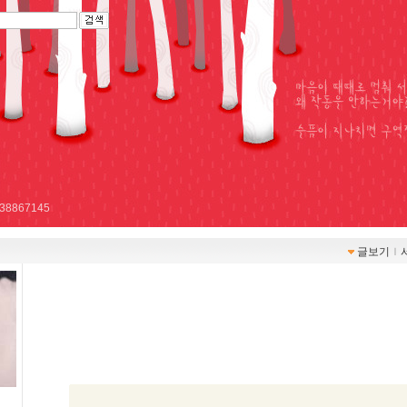
r/738867145
글보기
ｌ