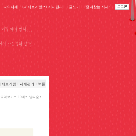
나의서재
ｌ
서재브리핑
ｌ
서재관리
ｌ
글쓰기
ｌ
즐겨찾는 서재
ｌ
서재브리핑
ｌ
서재관리
ｌ
북플
요약보기
10개
날짜순