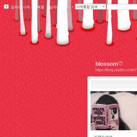
알라딘 서재
ｌ
북플
ｌ
알라딘 메인
ｌ
서재통합 검색
blossom♡
https://blog.aladin.co.k