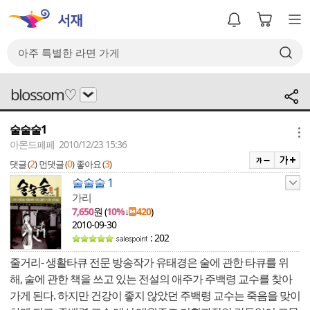
blossom♡
술술술1
메뉴
아몬드페페 2010/12/23 15:36
2
0
3
댓글 (
)
먼댓글 (
)
좋아요 (
)
술술술 1
가리
7,650
원 (
10%
↓
420
)
2010-09-30
: 202
줄거리- 생활타큐 전문 방송작가 유태경은 술에 관한 타큐를 위
해, 술에 관한 책을 쓰고 있는 전설의 애주가 주백령 교수를 찾아
가게 된다. 하지만 건강이 좋지 않았던 주백령 교수는 죽음을 맞이