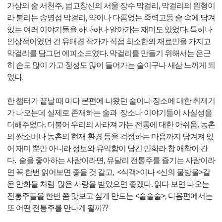
가상의 술 서천주, 법고창신의 서울 장수 막걸리, 막걸리의 원형이
라 불리는 송명섭 막걸리, 약이나 다름없는 죽력고등 술 속에 담겨
있는 여러 이야기들을 하나하나 알아가는 재미도 있었다. 특히나
인상적이었던 건 유태경 작가가 직접 최소한의 재료만을 가지고
막걸리를 담그던 에피소드였다. 막걸리를 만들기 위해서는 은근
히 손도 많이 가고 정성도 많이 들어가는 술이구나 새삼 느끼게 되
었다.
한 챕터가 끝날 때 마다 본편에 나왔던 술이나 장소에 대한 취재기
가 나오는데 실제로 존재하는 술과 장소나 이야기들이 사실성을
더해주었다. 더불어 우리의 사라져 가는 전통에 대한 아쉬움, 농촌
의 쌀소비나 농촌의 현재 환경 등을 걱정하는 마음까지 담겨져 있
어 재미 뿐만 아니라 정보와 유익함이 담긴 만화라 참 애착이 간
다. 술을 좋아하는 사람이라면, 유달리 전통주를 즐기는 사람이라
면 꼭 한번 읽어보면 좋을 것 같고, <식객>이나 <신의 물방울>같
은 만화들 처럼 많은 사랑을 받았으면 좋겠다. 읽다 보면 나오는
전통주들을 한번 쯤 맛보고 싶게 만드는 <술술술>, 다음편에서는
또 어떤 전통주를 만나게 될까??