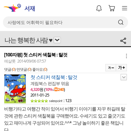
나는 행복한 사람 ♥
[100자평] 첫 스티커 색칠북 : 탈것
메뉴
에샬롯 2014/09/06 07:57
0
0
0
댓글 (
)
먼댓글 (
)
좋아요 (
)
첫 스티커 색칠북 : 탈것
계림북스 편집부 엮음
4,320
원 (
10%
↓
240
)
2011-01-25
: 123
비행기타고 여행간 적이 있어서 비행기 이야기를 자꾸 하길래 탈
것에 관한 스티커 색칠북을 구매했어요. 수세기도 있고 줄긋기도
있고 재미나게 구성되어 있어요.^^* 그냥 놀이하기 좋은 책입니
다.