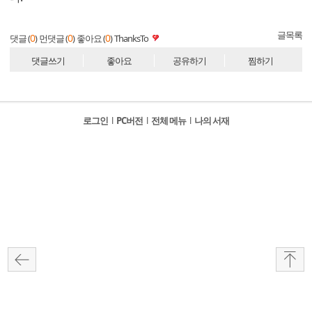
글목록
0
0
0
댓글 (
)
먼댓글 (
)
좋아요 (
)
ThanksTo
댓글쓰기
좋아요
공유하기
찜하기
로그인
l
PC버전
l
전체 메뉴
l
나의 서재