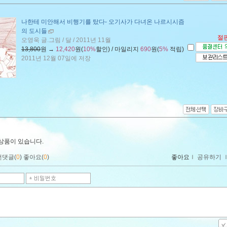
나한테 미안해서 비행기를 탔다
- 오기사가 다녀온 나르시시즘
의 도시들
절
오영욱 글.그림 / 달 / 2011년 11월
13,800
원 →
12,420
원(
10%
할인) / 마일리지
690
원(
5%
적립)
2011년 12월 07일에 저장
 상품이 있습니다.
먼댓글(
0
)
좋아요(
0
)
좋아요
ｌ
공유하기