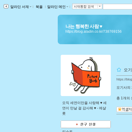
알라딘 서재
ｌ
북플
ｌ
알라딘 메인
ｌ
서재통합 검색
나는 행복한 사람 ♥
https://blog.aladin.co.kr/738769156
오기
https://bl
오기사의 
총
1개
의
오직 세연이만을 사랑해 ♥ 세
연이 만날 걸 감사해 ♥ -
에샬
롯
리스트