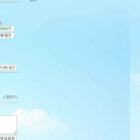
판
ｌ
찜하기