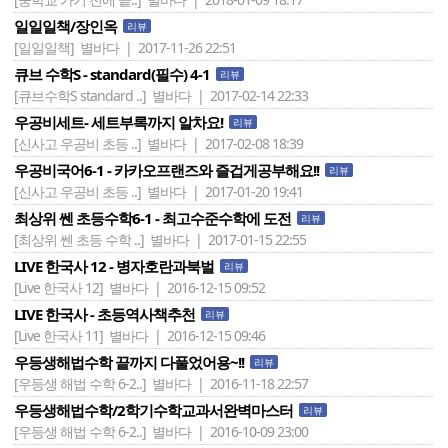
일일일책/장인옥
리뷰
[일일일책]
별바다 | 2017-11-26 22:51
큐브 수학S - standard(필수) 4-1
리뷰
[큐브수학S standard ..]
별바다 | 2017-02-14 22:33
우공비세트- 세트부록까지 알차요!
리뷰
[신사고 우공비 초등 ..]
별바다 | 2017-02-08 18:39
우공비국어6-1 - 카카오프랜즈와 즐겁게공부해요!!
리뷰
[신사고 우공비 초등 ..]
별바다 | 2017-01-20 19:41
최상위 쎈 초등수학6-1 - 최고수준수학에 도전
리뷰
[최상위 쎈 초등 수학 ..]
별바다 | 2017-01-15 22:55
LIVE 한국사 12 - 병자호란과북벌
리뷰
[Live 한국사 12]
별바다 | 2016-12-15 09:52
LIVE 한국사 - 초등역사책추천
리뷰
[Live 한국사 11]
별바다 | 2016-12-15 09:46
우등생해법수학 끝까지 다풀었어용~!!
리뷰
[우등생 해법 수학 6-2..]
별바다 | 2016-11-18 22:57
우등생해법수학/2학기수학교과서완벽마스터
리뷰
[우등생 해법 수학 6-2..]
별바다 | 2016-10-09 23:00