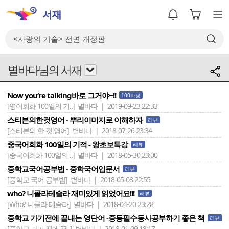
별바다님의 서재
Now you‘re talking바로 그거야~!!
100자평
[영어회화 100일의 기..]
별바다 | 2019-09-23 22:33
스티븐의한컷영어 - 뿌리이미지로 이해하자
리뷰
[스티븐의 한 컷 영어]
별바다 | 2018-07-26 23:34
중국어회화 100일의 기적 - 왕초보특강
리뷰
[중국어회화 100일의 ..]
별바다 | 2018-05-30 23:00
중학교국어공부법 - 중학국어입문서
리뷰
[중학교 국어 공부법]
별바다 | 2018-05-08 22:55
who? 니콜라테슬라 재미있게 읽었어요!!!
리뷰
[Who? 니콜라 테슬라]
별바다 | 2018-04-20 23:28
중학교 가기전에 끝내는 영단어 -중등필수동사공부하기 좋은 책
리뷰
[중학교 가기 전에 끝..]
별바다 | 2018-01-09 18:17