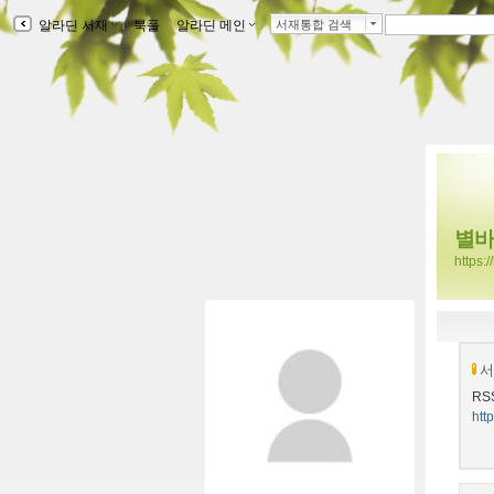
알라딘 서재
ｌ
북플
ｌ
알라딘 메인
ｌ
서재통합 검색
별바
https:
서
RS
htt