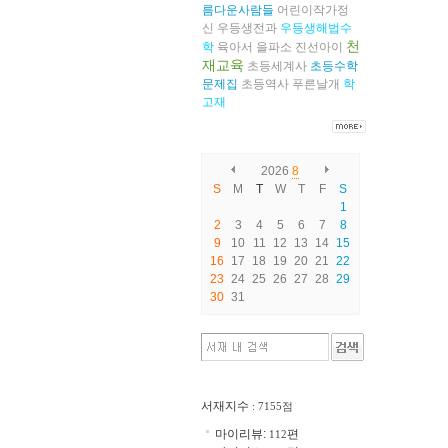
름다운사람들
어린이작가정
신
우등생전과
우등생해법수
천
학
육아서
을파소
진선아이
재교육
초등세계사
초등수학
문제집
초등역사
푸른날개
학
고재
2026
8
S
M
T
W
T
F
S
1
2
3
4
5
6
7
8
9
10
11
12
13
14
15
16
17
18
19
20
21
22
23
24
25
26
27
28
29
30
31
서재지수
: 7155점
마이리뷰:
편
112