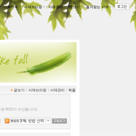
나의서재
ｌ
서재브리핑
ｌ
서재관리
ｌ
글쓰기
ｌ
즐겨찾는 서재
ｌ
글보기
ｌ
서재브리핑
ｌ
서재관리
ｌ
북플
로 RSS가 수신됩니다)