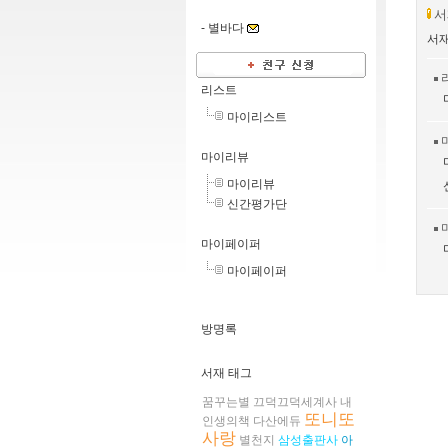
서
-
별바다
서재
리스트
마이리스트
마이리뷰
마이리뷰
신간평가단
마이페이퍼
마이페이퍼
방명록
서재 태그
꿈꾸는별
끄덕끄덕세계사
내
또니또
인생의책
다산에듀
사랑
별천지
삼성출판사
아