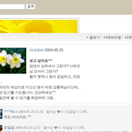
글보기
ｌ
서재브리핑
ｌ
서재
미네르바
2004-05-25
보고 싶어요^^
입덧이 심하셔서 그런가? 시부모
님 오셔서 그런가?
뵙지 못하니 많이 궁금하고, 걱정
.
라딘의 세상으로 이끄신 분이 바로 강릉댁님이신데...
만 있기를 기도합니다. 건강하세요^^
일안에 뵐 수 있기를 희망하며 그럼...
*^^*에너
|
|
2004-05-25 11:55
좋아요
0
댓글달기
URL
저도 다녀가요. ^^
호밀밭
|
|
2004-05-25 12:57
좋아요
0
댓글달기
URL