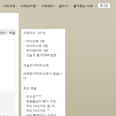
나의서재
ｌ
서재브리핑
ｌ
서재관리
ｌ
글쓰기
ｌ
즐겨찾는 서재
ｌ
관리
ｌ
북플
서재지수
: 837점
마이리뷰:
편
0
마이리스트:
편
0
마이페이퍼:
편
0
오늘 0, 총 51344 방문
오늘의 마이리스트
선택된 마이리스트가 없습니
다.
최근 댓글
지도요^^^^
호밀밭님이 왔다 가셨..
저도 다녀가요. 음, 미..
저도 다녀가요. ^^
눈이 빠졌네요..수정이..