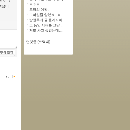
저도 그
ㅎㅎㅎ
릉댁님이
오타의 여왕..
그러실줄 알았죠...ㅎ..
방명록에 글 올리자마..
그 동안 서재를 그냥 ..
저도 사고 싶었는데.....
먼댓글 (트랙백)