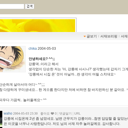
글보기
ｌ
서재브리핑
ｌ
서재
chika
2004-05-03
안녕하세요? ^^;;
강릉댁..이라고 해서
생각없이 단순한 저는 '아, 강릉에 사시나?' 생각했는데 갑자기 그
'강릉에서 시집 온' 것이 아닐까...란 생각이 머릴 스치대요~
순하게 살아서야 어디~ ^^;;;;
참 다양하게 꾸미셨네요... 한 게으름 한다지만 저에 비하면 참 바지런하신 분 같아요. 
피우다 가끔씩.. 놀러올께요~ ^^
waho
|
|
2004-05-03 23:30
좋아요
0
댓글달기
URL
강릉에 시집온제 2년 좀 넘었네요. 남편 근무지가 강릉이라...첨엔 답답할 줄 알았는
은 이곳을 너무나 사랑한답니다. 저도 님의 서재 자주 놀러갈께요. 감사합니다.