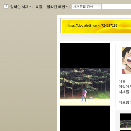
알라딘 서재
ｌ
북플
ｌ
알라딘 메인
ｌ
서재통합 검색
https://blog.aladin.co.kr/724827193
에휴~
이렇게 단
서재를 
게으름 