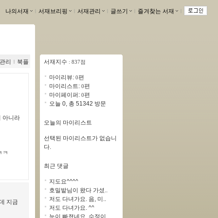
나의서재
ｌ
서재브리핑
ｌ
서재관리
ｌ
글쓰기
ｌ
즐겨찾는 서재
ｌ
관리
ｌ
북플
서재지수
: 837점
마이리뷰:
편
0
마이리스트:
편
0
마이페이퍼:
편
0
오늘 0, 총 51342 방문
게 아니라
오늘의 마이리스트
선택된 마이리스트가 없습니
다.
ㅋㅋ
최근 댓글
지도요^^^^
호밀밭님이 왔다 가셨..
저도 다녀가요. 음, 미..
데 지금
저도 다녀가요. ^^
눈이 빠졌네요..수정이..