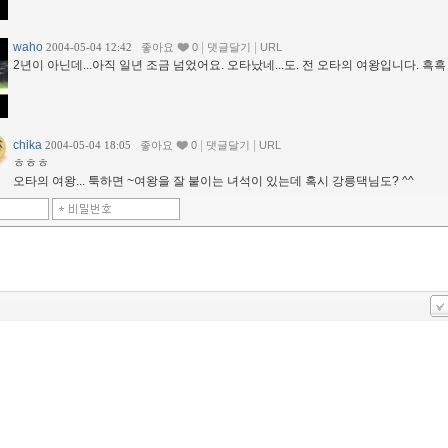
waho
|
|
2004-05-04 12:42
좋아요
0
댓글달기
URL
2년이 아닌데...아직 일년 조금 넘었어요. 오타났네...도. 전 오타의 여왕입니다. 흑흑
chika
|
|
2004-05-04 18:05
좋아요
0
댓글달기
URL
ㅎㅎㅎ
오타의 여왕... 툭하면 ~여왕을 잘 붙이는 녀석이 있는데 혹시 강릉댁님도? ^^