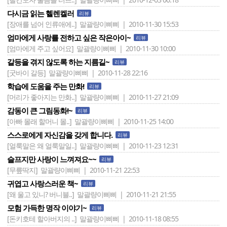
다시금 읽는 헬렌켈러
리뷰
[장애를 넘어 인류애에..]
말괄량이삐삐 | 2010-11-30 15:53
엄마에게 사랑를 전하고 싶은 작은아이~
리뷰
[엄마에게 주고 싶어요]
말괄량이삐삐 | 2010-11-30 10:00
갈등을 겪지 않도록 하는 지름길~
리뷰
[굿바이 갈등]
말괄량이삐삐 | 2010-11-28 22:16
학습에 도움을 주는 만화!
리뷰
[머리가 좋아지는 만화..]
말괄량이삐삐 | 2010-11-27 21:09
감동이 큰 그림동화!~
리뷰
[아빠 몰래 할머니 몰..]
말괄량이삐삐 | 2010-11-25 14:00
스스로에게 자신감을 갖게 합니다.
리뷰
[얼룩말은 왜 얼룩말일..]
말괄량이삐삐 | 2010-11-23 12:31
슬프지만 사랑이 느껴져요~~
리뷰
[무릎딱지]
말괄량이삐삐 | 2010-11-21 22:53
귀엽고 사랑스러운 책~
리뷰
[왜 울고 있니? 버니블..]
말괄량이삐삐 | 2010-11-21 21:55
모험 가득한 명작 이야기~
리뷰
[돈키호테 할아버지의 ..]
말괄량이삐삐 | 2010-11-18 08:55