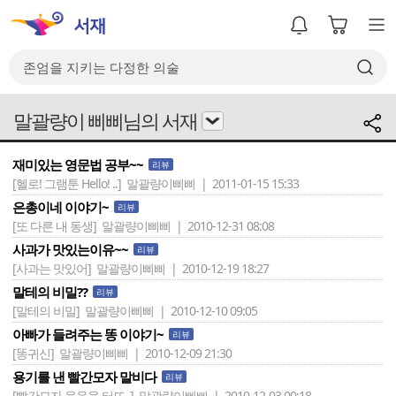
말괄량이 삐삐님의 서재
재미있는 영문법 공부~~
리뷰
[헬로! 그램툰 Hello! ..]
말괄량이삐삐 | 2011-01-15 15:33
은총이네 이야기~
리뷰
[또 다른 내 동생]
말괄량이삐삐 | 2010-12-31 08:08
사과가 맛있는이유~~
리뷰
[사과는 맛있어]
말괄량이삐삐 | 2010-12-19 18:27
말테의 비밀??
리뷰
[말테의 비밀]
말괄량이삐삐 | 2010-12-10 09:05
아빠가 들려주는 똥 이야기~
리뷰
[똥귀신]
말괄량이삐삐 | 2010-12-09 21:30
용기를 낸 빨간모자 말비다
리뷰
[빨간모자 울음을 터뜨..]
말괄량이삐삐 | 2010-12-03 00:18