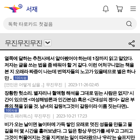
무진무진무진
열쪽에 달하는 추천사에서 알아봤어야 하는데 1장까지 읽고 말았다.
저자는 글을 쓰는 법을 좀 배워야 할 거 같다. 이런 어처구니없는 책을
본 지 오래라 짜증이 나는데 번역자들의 노고가 있을테므로 별은 하나
만 ..
100자평
[연민은 어떻게 삶을 ..]
무진무진 | 2023-11-26 02:45
장황한 헛소리. 별자리나 혈액형 해석을 그대로 믿는 사람은 없지? 시
간이 있으면 <여성해방론과 인간본성) 혹은 <근대성의 젠더> 같은 부
류의 책을 읽을 것. 남녀의 갈등?(그것이 갈등이라 이름 짓는다면)..
100자평
[마초 패러독스]
무진무진 | 2023-10-21 17:23
비가 오는 날이면 놀이터에 가득 쌓인 모래로 멋진 성들을 만들고 물
길을 터 몇 시간을 흘러보냈다. 그 일은 항상 무언가를 세우고 그리고
그것이 허물어지는 것을 지켜보는 일이 따라왔으나 ‘우리‘는 슬프지만