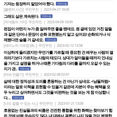
기자는 등장하지 말았어야 했다.
100자평
[불펜의 시간]
무진무진 | 2023-04-27 18:45
그래도 삶은 계속된다.
100자평
[저녁뜸의 거리]
무진무진 | 2023-04-09 18:49
편집이 어떤지 누가 좀 알려주면 좋을 텐데요. 원 글에 있던 거친 말들
과 같은 단어나 문장이 순화 표현됐는지 알고 싶어요! 순화되거나 삭
제됐다면 슬플 거 같네요.
100자평
[세이노의 가르침 (화..]
무진무진 | 2023-02-12 13:58
이상하게 들리겠지만 무언가를 가르칠 때 중요한 건 배우는 사람의 열
의라기보다 가르치는 사람의 태도다. 상대가 알아들을 때까지 인내심
을 가지고 설명을 하거나 때론 기다림의 다리를 끝까지 오갈 수 있는
지가 관..
100자평
[바보 만들기]
무진무진 | 2023-02-08 02:47
삶에 대한 정직성과 도피를 혼동하는 건 아닌가 싶네요. <남들처럼>
이라는 말로 이책을 표현할 수 있을거 같은데 자본이 주는 혜택을 모
두 누리고 싶어하면서도 그것을 비판하는 것을 보는 게 참 이상합니
다. ..
100자평
[나도 말할 수 있는 사..]
무진무진 | 2023-01-21 13:06
호응없는 진실들과의 씨름은 건전한 통합을 위한 화해는 찾아보기 힘
든 것에 비해 우습지도 않다. 내 대에서 결론이 나지 않을 것이 분명한