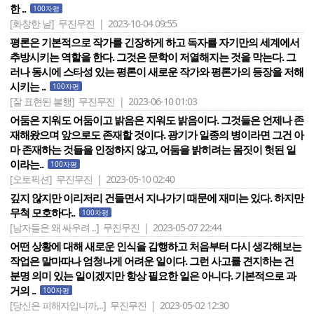
한 ..
100자평
[화창한 날]
무진무진 | 2023-10-04 09:55
평론은 기본적으로 작가를 긴장하게 하고 독자를 자기만의 세계에서
추방시키는 역할을 한다. 그것은 문학이 저열해지는 것을 막는다. 그
러나 동시에 스타성 있는 평론이 새로운 작가와 평론가의 등장을 저해
시키는 ..
100자평
[잘 표현된 불행]
무진무진 | 2023-06-10 01:03
어둠은 지워도 어둠이고 밝음은 지워도 밝음이다. 그것들은 언제나 존
재해왔으며 앞으로도 존재할 것이다. 광기가 일종의 병이라면 그건 아
마 존재하는 것들을 인정하지 않고, 어둠을 밝히려는 몸짓이 헛된 일
이라는..
100자평
[오토픽션]
무진무진 | 2023-05-10 02:40
깊지 않지만 이리저리 건들면서 지나가기 때문에 재미는 있다. 하지만
무척 모호하다..
100자평
[남자들은 왜 싸우려 ..]
무진무진 | 2023-05-07 22:44
어떤 상황에 대해 새로운 인식을 감행하고 처음부터 다시 생각해보는
작업은 말마따나 엄청나게 어려운 일이다. 그런 사고를 견지하는 건
분명 의미 있는 일이겠지만 항상 필요한 일은 아니다. 기본적으로 과
거의 ..
100자평
[당신은 피해자입니까,..]
무진무진 | 2023-05-02 12:30