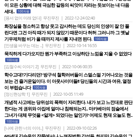
이 모든 상황에 대해 극심한 갈등의 씨앗이 자라는 듯보이는 내 다음
세대..
100자평
[용서 없이 미래 없다]
무진무진 | 2022-12-24 02:40
화장실을 청소하고 항상 웃고 감사하는 데도 당신의 인생이 잘 안 풀
린다면 그건 아직 때가 되지 않았기 때문이다 허허 그러니까 그 옛날
기우제처럼 비가 올 때까지 제사를 지내면 된다.
100자평
[인생을 바꾸는 데는 ..]
무진무진 | 2022-10-14 16:55
묵직하게 다가오지만 뭔가 부족하고 이상하단 느낌을 지울 수 없었다
100자평
[김철수씨 이야기 2]
무진무진 | 2022-10-06 00:35
학수고대?기다리던? 방구석 철학러버들이 스멀스멀 기어나오는 것을
보는 건 즐거운일이다. 이 아웃사이더들!! 당신들의 시간과 여유, 열정
이 부럽습니다
100자평
[정신현상학 1]
무진무진 | 2022-10-05 11:49
개념적 사고에는 당위성의 폭력이 자리한다. 내가 보고 느낀대로 판단
한다는 게 권위와 아집에 얼마나 침해되는지.. 마카베아의 점술에서
그녀가 대체 무엇을 <알게> 되었다는 말인가? 어제도 현재 오늘도 현..
100자평
[나에 관한 너의 이야..]
무진무진 | 2022-09-10 02:26
60년대 김승옥의 작품에서나 느껴질법한 감성들. 하지만 김승옥의 그