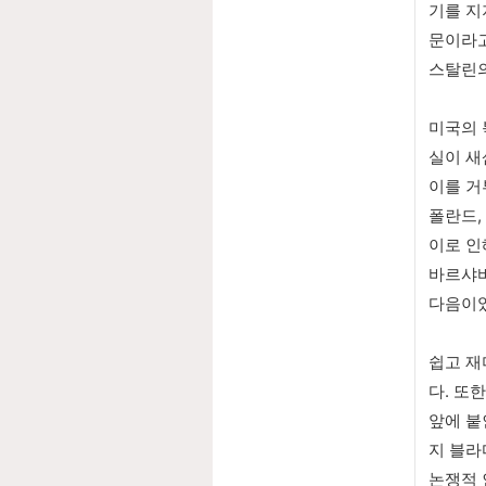
기를 지
문이라고
스탈린의
미국의 
실이 새
이를 거
폴란드,
이로 인
바르샤바
다음이었
쉽고 재
다. 또
앞에 붙
지 블라
논쟁적 