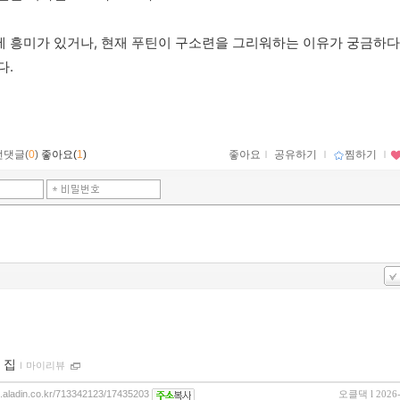
 흥미가 있거나, 현재 푸틴이 구소련을 그리워하는 이유가 궁금하다
. 
먼댓글(
0
)
좋아요(
1
)
좋아요
ｌ
공유하기
ｌ
찜하기
ｌ
 집
ｌ
마이리뷰
og.aladin.co.kr/713342123/17435203
오클댁
l 2026