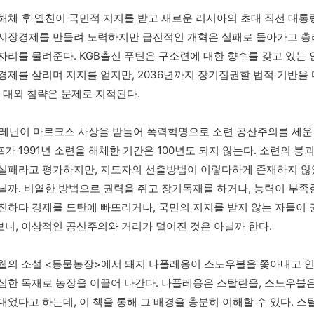
해체 후 옐친이 국민적 지지를 받고 새로운 러시아의 초대 직선 대통
시장경제를 만들려 노력하지만 급진적인 개혁은 실패로 돌아가고 총
자리를 물려준다. KGB출신 푸틴은 구소련에 대한 향수를 갖고 있는 인
경제를 살리며 지지를 얻지만, 2036년까지 장기집권할 법적 기반을
은 대외 침략은 문제로 지적된다. 
년 레닌이 마르크스 사상을 받들어 폭력혁명으로 소련 공산주의를 세운
가 1991년 소련을 해체한 기간은 100년도 되지 않는다. 소련의 붕
실패라고 평가하지만, 지도자의 선출방법이 이렇다하게 존재하지 않
닐까. 비열한 방법으로 권력을 쥐고 장기독재를 하거나, 능력이 부족
진하다 경제를 도탄에 빠뜨리거나, 국민의 지지를 받지 않는 자들이 
니, 이상적인 공산주의와 거리가 멀어진 것은 아닐까 한다. 
웰의 소설 <동물농장>에서 돼지 나폴레옹이 스노우볼을 쫓아내고 인
심한 독재로 농장을 이끌어 나간다. 나폴레옹은 스탈린을, 스노우볼
대었다고 하는데, 이 책을 통해 그 배경을 충분히 이해할 수 있다. 스