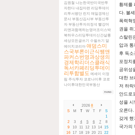
김원철
나는한국반미국반투
황제를 
자한다
내집마련
리딩투데이
다. 볼
리투서평단
린지
매일경제신
문사
부동산김사부
부동산투
폭력혁명
자
부동산투자의정석
빨강머
권을 쥐
리앤과함께하는영어조이스박
북하우스리딩투데이신간살롱
스탈린은
세상모든글쓰기
수필쓰기
알
압과 통
애덤스미
에이치코리아
스국부론이근식쌤앤
후 독소
파커스번영과상생의
포정치를
경제학리더스클래식
독서카페리딩투데이
공위성을
리투함별도
에세이
이정
대한 브
림
주식투자
코로나이후
코로
나이후대한민국부동산
저 하락
안드로포
성을 시
2026
8
오른다.
S
M
T
W
T
F
S
1
갖게 했
2
3
4
5
6
7
8
국가의 
9
10
11
12
13
14
15
16
17
18
19
20
21
22