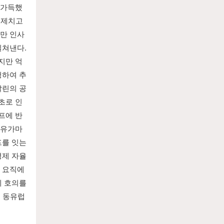
 가득했
 제치고 
만 인사
쳐낸다. 
지만 억
청하여 추
탈린의 공
초로 인
프에 반
 유가마
를 잇는 
경제 자율
 요직에 
 호의를 
 동유럽 