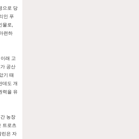
령으로 당
리인 푸
물로, 
 마련하
 이래 고
괴가 공산
았기 때
한데도 개
권력을 유
간 농장
은 트로츠
탈린은 자