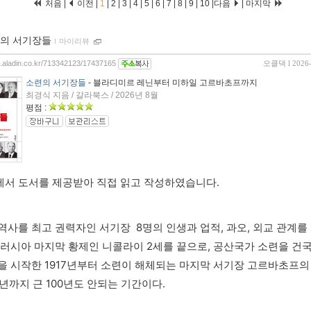
처음 |
이전 |
1
|
2
|
3
|
4
|
5
|
6
|
7
|
8
|
9
|
10
|
다음
|
마지막
의 서기장들
ｌ
마이리뷰
og.aladin.co.kr/713342123/17437165
오클댁
l 2026
소련의 서기장들
- 블라디미르 레닌부터 미하일 고르바초프까지
최경식 지음 / 갈라북스 / 2026년 8월
평점 :
서 도서를 제공받아 직접 읽고 작성하였습니다.
역사를 최고 권력자인 서기장  8명의 인생과 업적, 과오, 외교 관계를
 러시아 마지막 황제인 니콜라이 2세를 끝으로, 공산국가 소련을 건
을 시작한 1917년부터 소련이 해체되는 마지막 서기장 고르바초프의
1년까지 근 100년도 안되는 기간이다.  