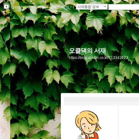
알라딘 서재
ｌ
북플
ｌ
알라딘 메인
ｌ
서재통합 검색
오클댁의 서재
https://blog.aladin.co.kr/713342123