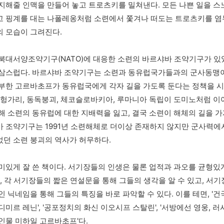
지해줄 인맥을 만들어 놓고 트로츠키를 밀쳐낸다. 모든 나쁜 일을 스
 핑계를 대는 나폴레옹처럼 소련에서 쫓겨나 떠도는 트로츠키를 염두
 모습이 그려진다. 
북대서양조약기구(NATO)에 대응한 소련의 바르샤바 조약기구가 있
삼스럽다. 바르샤바 조약기구는 소련과 동유럽국가들과의 군사동맹이
부한 고르바초프가 동유럽국에게 각자 길을 가도록 둔다는 정책을 시
 헝가리, 동독붕괴, 체코슬로바키아, 루마니아 독립이 도미노처럼 이어
해 소련의 동유럽에 대한 지배력을 잃고, 결국 소련이 해체의 길을 가게
 조약기구는 1991년 소련해체로 더이상 존재하지 않지만 군사력에서
던 소련 붕괴의 역사가 허무하다.   
미있게 잘 쓴 책이다. 서기장들의 인생은 물론 업적과 과오를 균형있
한, 각 서기장들의 짧은 연설문을 통해 그들의 생각을 알 수 있고, 서기
인 닉네임을 통해 그들의 특징을 바로 파악할 수 있다. 이를 테면, '
디미르 레닌', '공포정치의 화신 이오시프 스탈린', '서방에선 영웅, 
인물 미하일 고르바초프'다.