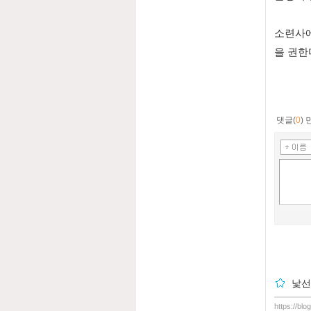
소련사에
을 권한다
댓글(
0
)
낯선
https://bl