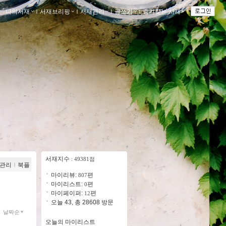
나의서재
ｌ
서재브리핑
ｌ
서재관리
ｌ
글쓰기
ｌ
즐겨찾는 서재
ｌ
서재지수
: 49381점
관리
ｌ
북플
마이리뷰:
편
807
마이리스트:
편
0
마이페이퍼:
편
12
오늘 43, 총 28608 방문
날짜순
오늘의 마이리스트