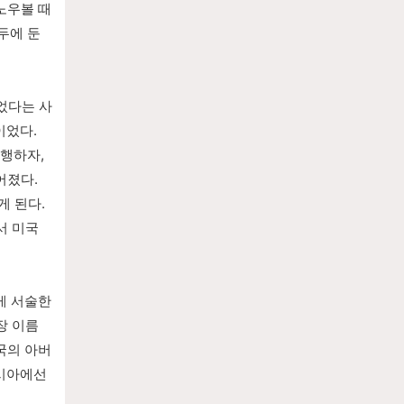
노우볼 때
에 둔 
었다는 사
었다. 
행하자, 
졌다. 
 된다. 
 미국 
게 서술한
장 이름 
건국의 아버
러시아에선 