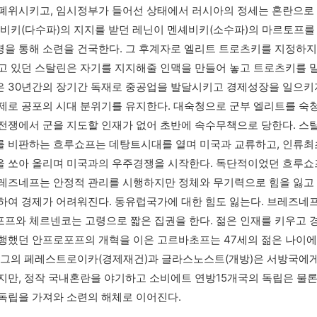
폐위시키고, 임시정부가 들어선 상태에서 러시아의 정세는 혼란으로
셰비키(다수파)의 지지를 받던 레닌이 멘셰비키(소수파)의 마르토프를
을 통해 소련을 건국한다. 그 후계자로 엘리트 트로츠키를 지정하지
고 있던 스탈린은 자기를 지지해줄 인맥을 만들어 놓고 트로츠키를 밀
 30년간의 장기간 독재로 중공업을 발달시키고 경제성장을 일으키
제로 공포의 시대 분위기를 유지한다. 대숙청으로 군부 엘리트를 숙
전쟁에서 군을 지도할 인재가 없어 초반에 속수무책으로 당한다. 스
 비판하는 흐루쇼프는 데탕트시대를 열며 미국과 교류하고, 인류최
 쏘아 올리며 미국과의 우주경쟁을 시작한다. 독단적이었던 흐루쇼
레즈네프는 안정적 관리를 시행하지만 정체와 무기력으로 힘을 잃고
하여 경제가 어려워진다. 동유럽국가에 대한 힘도 잃는다. 브레즈네프
프와 체르넨코는 고령으로 짧은 집권을 한다. 젊은 인재를 키우고 
행했던 안프로포프의 개혁을 이은 고르바초프는 47세의 젊은 나이에
 그의 페레스트로이카(경제재건)과 글라스노스트(개방)은 서방국에게
지만, 정작 국내혼란을 야기하고 소비에트 연방15개국의 독립은 물론
독립을 가져와 소련의 해체로 이어진다. 