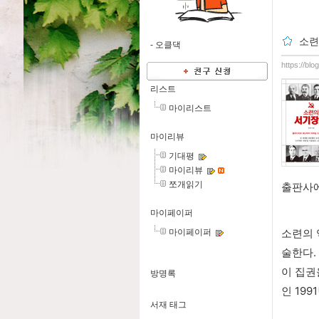
소련
-
오클댁
https://bl
리스트
마이리스트
마이리뷰
기대평
마이리뷰
쪼개읽기
출판사에
마이페이퍼
소련의 
마이페이퍼
술한다.
이 집권
방명록
인 199
서재 태그