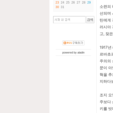
23
24
25
26
27
28
29
소련의 
30
31
선되며 
틴에게 
러시아 
고, 잦
1917
powered by
aladin
르바초프
주의의 
문이 아
혁을 추
지하다보
조지 오
주보다 
키를 빗