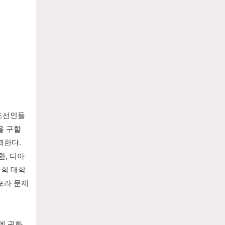
조선인들
 구할 
한다. 
환, 디아
공회 대학
포라 문제
에 귀화