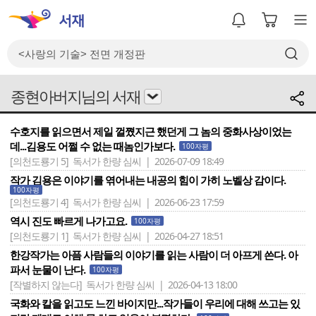
종현아버지님의 서재
수호지를 읽으면서 제일 껄쪘지근 했던게 그 놈의 중화사상이었는
데...김용도 어쩔 수 없는 때놈인가보다.
100자평
[의천도룡기 5]
독서가 한량 심씨 | 2026-07-09 18:49
작가 김용은 이야기를 엮어내는 내공의 힘이 가히 노벨상 감이다.
100자평
[의천도룡기 4]
독서가 한량 심씨 | 2026-06-23 17:59
역시 진도 빠르게 나가고요.
100자평
[의천도룡기 1]
독서가 한량 심씨 | 2026-04-27 18:51
한강작가는 아픔 사람들의 이야기를 읽는 사람이 더 아프게 쓴다. 아
파서 눈물이 난다.
100자평
[작별하지 않는다]
독서가 한량 심씨 | 2026-04-13 18:00
국화와 칼을 읽고도 느낀 바이지만...작가들이 우리에 대해 쓰고는 있