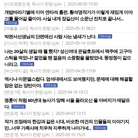
[사조영웅전 8]
독서가 한량 심씨 | 2025-08-05 15:50
개밥바라기별에 이어 연타석 홈런. 황석영작가가 이렇게 재밌게 이야
기를 풀어갈 줄이야. 사실 내게 장길산이 소문난 잔치로 끝나서...
100자평
[여울물 소리]
독서가 한량 심씨 | 2025-05-31 08:21
박완서선생님의 단편에선 사람 사는 냄새가 난다.
100자평
[기나긴 하루]
독서가 한량 심씨 | 2025-05-14 10:59
나는 20살의 생일 때 뭘 했지? 성신여대 온달호프에서 맥주에 고구마
스틱을 먹었나? 젊었을 땐 젊음의 소중함을 몰랐었네. 똥멍청이 같으
니라고.
100자평
[버스데이 걸]
독서가 한량 심씨 | 2025-04-29 17:09
역시나 이문열스럽다. 엄석대에서도 보여줬지만, 문제에 대해 해결할
맘은 없는 양반이야.
100자평
[변경 10]
독서가 한량 심씨 | 2025-04-16 19:12
명훈이 처럼 60년대 농사가 망해 서울 올라오신 울 아버지가 애달프
다.
100자평
[변경 8]
독서가 한량 심씨 | 2025-04-03 13:15
작가 조정래의 한강과 같은 시대, 비슷한 여건의 인물들의 이야기지
만...너무 가족사에 치우쳐 지루하게 나아가네...
100자평
[변경 5]
독서가 한량 심씨 | 2025-03-10 15:21