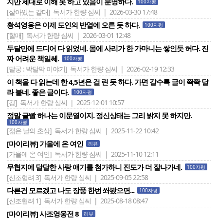
지만 제대로 이해 못 하고 있음이 분명하다.
100자평
[살아있는 갈대]
독서가 한량 심씨 | 2026-03-30 17:48
황석영옹은 이제 도인의 반열에 오른 듯 하다.
100자평
[할매]
독서가 한량 심씨 | 2026-03-01 12:48
두달만에 드디어 다 읽었네. 몸에 사리가 한 가마니는 쌓인듯 허다. 진
짜 어려운 책일쎄.
100자평
[달궁 : 박달막 이야기]
독서가 한량 심씨 | 2026-02-19 12:33
이 책을 다 읽는데 한 4,5년은 걸 린 듯 하다. 가면 갈수록 글이 쫙쫙 달
라 붙네. 좋은 글이다.
100자평
[강]
독서가 한량 심씨 | 2025-12-01 10:57
정말 글빨 하나는 이문열이지. 정신상태는 그리 밝지 못 하지만.
100자평
[젊은 날의 초상]
독서가 한량 심씨 | 2025-11-22 10:42
[마이리뷰] 가을에 온 여인
리뷰
[가을에 온 여인]
독서가 한량 심씨 | 2025-11-10 12:11
무협지에 달달한 사랑 얘기를 첨가하니 진도가 더 잘나가네.
100자평
[신조협려 3]
독서가 한량 심씨 | 2025-09-05 22:58
다른건 모르겠고 나도 장풍 한번 쏴봤으면...
100자평
[신조협려 1]
독서가 한량 심씨 | 2025-08-18 08:47
[마이리뷰] 사조영웅전 8
리뷰