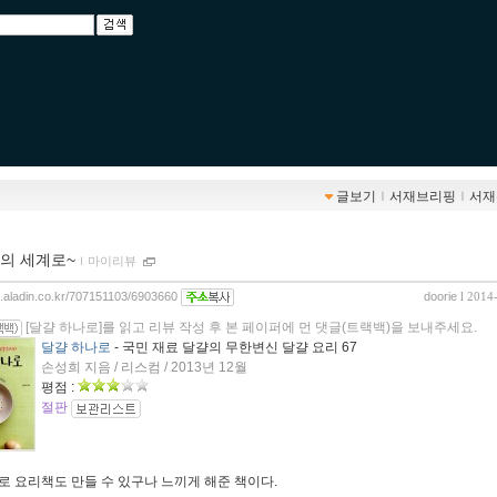
글보기
ｌ
서재브리핑
ｌ
서재
의 세계로~
ｌ
마이리뷰
og.aladin.co.kr/707151103/6903660
doorie
l 2014
[달걀 하나로]를 읽고 리뷰 작성 후 본 페이퍼에 먼 댓글(트랙백)을 보내주세요.
달걀 하나로
- 국민 재료 달걀의 무한변신 달걀 요리 67
손성희 지음 / 리스컴 / 2013년 12월
평점 :
절판
로 요리책도 만들 수 있구나 느끼게 해준 책이다.