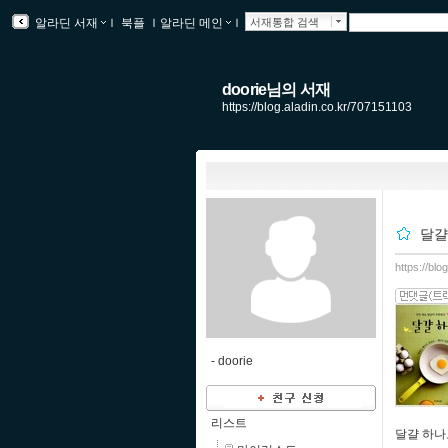
알라딘 서재
ｌ
북플
ｌ
알라딘 메인
ｌ
서재통합 검색
doorie님의 서재
https://blog.aladin.co.kr/707151103
달걀
https://bl
-
doorie
리스트
달걀 하나