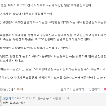
, 반찬, 다이어트 요리, 간식 디저트로 나눠서 다양한 달걀 요리를 선보인다.
어가기 전, 달걀에 대한 브리핑을 해주는데
 유정란이 무조건 좋은게 아니라는 점. 유정란을 찾기보다는 사육 환경을 살펴보는 
육환경과 사료의 종류, 항생제와 성장촉진제 사용여부 등을 보고 판단하고 정부에서 
기 축산물, 무항생제축산물,HACCP 인증마크 등을 확인해야 한다고 한다.
정란이면 의심없이 샀는데, 꼼꼼하게 따져볼 것이 많았다.
 냉장고 달걀 칸에 둘 것이 아니라 숨구멍이 있는 뭉툭한 쪽을 위로 가게 담아 냉장실 
선도가 유지된다고..
뜨이는 요리는 없지만, 달걀 요리 세상에 관심있는 사람에게는 유용할 수도 있는 책이다.
 공식 신간평가단의 투표를 통해 선정된 우수 도서를 출판사로부터 제공 받아 읽고 쓴 
먼댓글(
0
)
좋아요(
0
)
좋아요
ｌ
공유하기
ｌ
찜하기
ｌ
꿀꿀페파
|
|
2014-02-23 01:52
좋아요
0
댓글달기
URL
리뷰 잘보고가요~