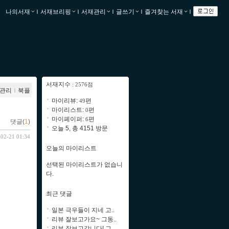
나의서재
ｌ
서재브리핑
ｌ
서재관리
ｌ
글쓰기
ｌ
즐겨찾는 서재
ｌ
서재지수
: 2576점
관리
ｌ
북플
마이리뷰:
편
49
마이리스트:
편
0
마이페이퍼:
편
6
댓글(
1
)
오늘 5, 총 4151 방문
-02-21 01:34
오늘의 마이리스트
선택된 마이리스트가 없습니
다.
최근 댓글
일본 극우들이 지네 고..
리뷰 잘보고가요~ 그동..
리뷰 잘보고갑니다! 그..