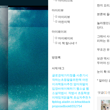
마이리스트
한끼 요리
마이리뷰
본론에 들
마이리뷰
어린이책
놀라웠던건
단다.
마이페이퍼
그래서 사
마이페이퍼
리하는 유
이 책 탐나네~!
무조건 유
방명록
보관 역시
두어야 신
서재 태그
눈이 확 
글로경제가치창출
사춘기시
작하는초등딸을위한책
어린
* 알라딘
이과학동아추천
엄마와딸의
입장바꿔이해하기
웹소설
웹
댓글(
1
)
소설작법서.
작법서
초등학생
이재밌게읽을책
초심자추천
h
ttpblog.aladin.co.krtrackback
proposeBook6552754