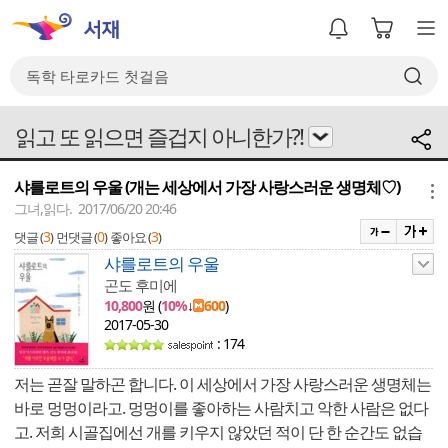
읽고 또 읽으면 즐겁지 아니한가?!
샤를로트의 우울 (개는 세상에서 가장 사랑스러운 생명체♡)
메뉴
그녀,읽다. 2017/06/20 20:46
3
0
3
댓글 (
)
먼댓글 (
)
좋아요 (
)
샤를로트의 우울
곤도 후미에
10,800
원 (
10%
↓
600
)
2017-05-30
: 174
저는 곧잘 말하곤 합니다. 이 세상에서 가장 사랑스러운 생명체는
바로 멍멍이라고. 멍멍이를 좋아하는 사람치고 악한 사람은 없다
고. 저희 시골집에선 개를 키우지 않았던 적이 단 한 순간도 없습