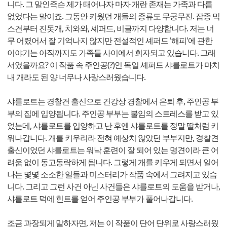
니다. 그 말인즉슨 제가 태어나자 마자 개란 존재는 가족과 다름
없었다는 말이죠. 그동안 키웠던 개들의 종류도 무궁무진. 잡종 믹
스견부터 진돗개, 치와와, 셰퍼드, 비글까지 다양합니다. 저는 너
무 어렸어서 잘 기억나지 않지만 전설적인 셰퍼드 '해피'에 관한
이야기는 아직까지도 가족들 사이에서 회자되고 있습니다. 그래
서였을까요? 이 작품 속 주인공(?)인 독일 셰퍼드 샤를로트가 마치
내 개라도 된 양 너무나 사랑스러웠습니다.
샤를로트는 경찰견 출신으로 건강상 경찰에서 은퇴 후, 주인공 부
부의 집에 입양됩니다. 주인공 부부는 불임의 스트레스를 받고 있
었는데, 샤를로트를 입양하고 난 후엔 샤를로트를 정말 딸처럼 키
워나갑니다. 개를 키우리라 전혀 예상치 않았던 부부지만, 경찰견
출신이었던 샤를로트는 워낙 훈련이 잘 되어 있는 명견이라 큰 어
려움 없이 동고동락하게 됩니다. 그렇게 개를 키우게 되면서 일어
나는 몇몇 소소한 일들과 미스터리가 작품 속에서 그려지고 있습
니다. 그리고 그런 사건 아닌 사건들은 샤를로트의 도움을 받거나,
샤를로트 덕에 힌트를 얻어 주인공 부부가 풀어나갑니다.
조금 과장되게 말하자면, 저는 이 작품이 단어 단위로 사랑스러웠