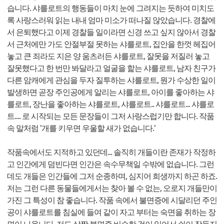
습니다. 샤를로트의 행동들이 마치 눈에 그려지는 듯하여 미치도
록 사랑스러워 읽는 내내 엄마 미소가 떠나질 않았습니다. 경찰에
서 은퇴했다고 이제 경찰들 일이라면 신경 쓰고 싶지 않아서 경찰
서 근처에만 가도 안절부절 못하는 샤를로트, 집안을 한껏 헤집어
놓고 큰 죄라도 지은 양 움츠러든 샤를로트, 잘못을 저질러 놓고
잘못했다고 한 번만 봐달라고 얼굴을 핥는 샤를로트, 남자 친구가
다른 암캐에게 관심을 두자 질투하는 샤를로트, 뭔가 수상한 일이
발생하면 곧장 주인공에게 알리는 샤를로트, 아이를 좋아하는 샤
를로트, 장난을 좋아하는 샤를로트, 샤를로트.. 샤를로트... 샤를로
트.... 로 시작되는 모든 문장들이 그저 사랑스럽기만 합니다. 작품
속 말처럼 '개를 키우면 우울할 새가 없습니다.'
작품속에서도 지적하고 있던데... 솔직히 개들이란 존재가 작정하
고 인간에게 덤빈다면 인간은 속수무책일 수밖에 없습니다. 그런
데도 개들은 인간들에 그저 순종하며, 심지어 희생까지 하곤 하죠.
저는 그런 다른 동물들에게서는 찾아 볼 수 없는, 오로지 개들만이
가진 그 특성이 참 좋습니다. 작품 속에서 불면증에 시달리던 주인
공이 샤를로트를 침실에 들여 같이 자고 부터는 숙면을 취하는 장