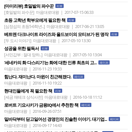
[마이리뷰] 호밀밭의 파수꾼
리뷰
[호밀밭의 파수꾼]
마음대로대왕 | 2017-07-15 06:33
초등 고학년 학부모에게 필요한 책
리뷰
[심정섭의 초등5·6학년..]
마음대로대왕 | 2017-06-21 13:05
베트맨 다크나이트 라이즈와 올드보이의 모티브가 된 명작
리뷰
[두 도시 이야기]
마음대로대왕 | 2017-05-10 13:30
성공을 위한 필독서
리뷰
[서민갑부 : 절대 망하..]
마음대로대왕 | 2017-05-10 13:04
‘세네카의 화 다스리기‘는 화에 대한 인류 최초의 고...
페이퍼
마음대로대왕 | 2016-11-23 19:33
힘난다. 재미난다. 마윈이 친근해졌다.
페이퍼
마음대로대왕 | 2016-11-10 19:22
현대인들에게 꼭 필요한 책
리뷰
[세금 재테크 상식사전]
마음대로대왕 | 2016-10-18 11:12
로버트 기요사키가 금융IQ에서 추천한 책
페이퍼
마음대로대왕 | 2016-09-26 07:51
밑바닥부터 딛고일어선 경영인의 진솔한 이야기. 대기업...
페이퍼
마음대로대왕 | 2016-09-17 14:43