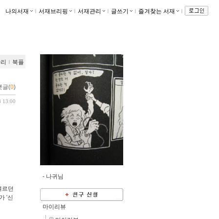
나의서재
ｌ
서재브리핑
ｌ
서재관리
ｌ
글쓰기
ｌ
즐겨찾는 서재
ｌ
관리
ｌ
북플
댓글(
0
)
8 13:00
-
나귀님
벼르던
가 '신
마이리뷰