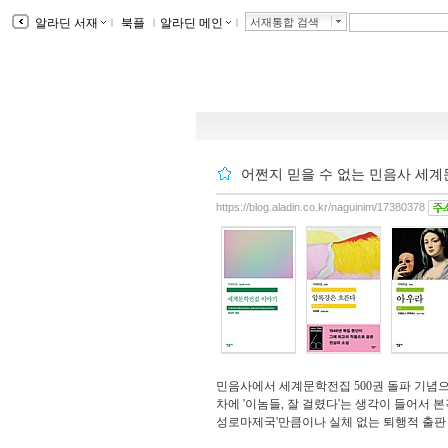
알라딘 서재
ｌ
북플
ｌ
알라딘 메인
ｌ
서재통합 검색
어쩐지 믿을 수 없는 민음사 세계문
https://blog.aladin.co.kr/naguinim/17380378
민음사에서 세계문학전집 500권 돌파 기념
차에 '이놈들, 잘 걸렸다'는 생각이 들어서 
성로마제국'만큼이나 실체 없는 퇴행적 출판