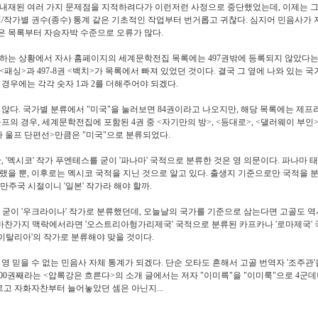
에 내재된 여러 가지 문제점을 지적하려다가 이런저런 사정으로 중단했었는데, 이제는 그
/작가별 권수(종수) 통계 같은 기초적인 작업부터 번거롭고 귀찮다. 심지어 민음사가 
)에 올려놓은 목록부터 자승자박 수준으로 오류가 많다.
자축하는 상황에서 자사 홈페이지의 세계문학전집 목록에는 497권밖에 등록되지 않았다는
<패싱>과 497-8권 <백치>가 목록에서 빠져 있었던 것이다. 결국 그 옆에 나와 있는 
경우에는 각각 숫자 1과 2를 더해주어야 되겠다.
않다. 국가별 분류에서 "미국"을 눌러보면 84권이라고 나오지만, 해당 목록에는 제프
의 경우, 세계문학전집에 포함된 4권 중 <자기만의 방>, <등대로>, <댈러웨이 부인
아 울프 단편선>만큼은 "미국"으로 분류되었다.
 '멕시코' 작가 푸엔테스를 굳이 '파나마' 국적으로 분류한 것은 영 의문이다. 파나마 
을 뿐, 이후로는 멕시코 국적을 지닌 것으로 알고 있다. 출생지 기준으로만 국적을 
 만주국 시절이니 '일본' 작가라 해야 할까.
 굳이 '우크라이나' 작가로 분류했던데, 오늘날의 국가를 기준으로 삼는다면 고골도 
 마찬가지 맥락에서라면 '오스트리아헝가리제국' 국적으로 분류된 카프카나 '로마제국'
'이탈리아'의 작가로 분류해야 맞을 것이다.
 믿을 수 없는 민음사 자체 통계가 되겠다. 단순 오타도 흔해서 고골 번역자 '조주관'을
00권째라는 <압록강은 흐른다>의 소개 글에서는 저자 "이미륵"을 "이미룩"으로 4군데
르고 자화자찬부터 늘어놓았던 셈은 아닌지...