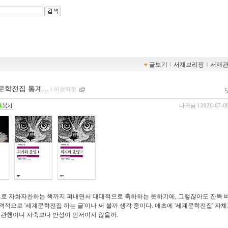
글보기
ｌ
서재브리핑
ｌ
서재
학전집 통계...
ｌ
이것저것
나귀님
l 2026-07-0
으로 자화자찬하는 책까지 펴내면서 대대적으로 축하하는 듯하기에, 그렇잖아도 잔뜩 
본격적으로 '세계문학전집 까는 글'이나 써 볼까 생각 중이다. 애초에 '세계문학전집' 자체
 관행이니 자축보다 반성이 먼저이지 않을까.