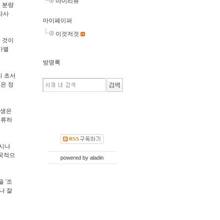
마이리뷰
 분량
자사
마이페이퍼
이것저것
 것이
국가별
방명록
리 초서
>은 정
태생은
분류하
역시나
 국적으
powered by
aladin
 '조
나 잘