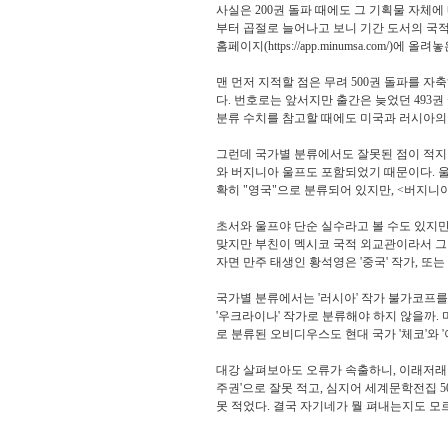
사실은 200권 돌파 때에도 그 기획물 자체
부터 곱절로 늘어나고 보니 기간 도서의 국적
홈페이지(https://app.minumsa.com/
맨 먼저 지적할 점은 무려 500권 돌파를 
다. 번호로는 앞서지만 출간은 늦었던 493권 
분류 수치를 참고할 때에도 미국과 러시아의 
그런데 국가별 분류에서도 잘못된 점이 적지 
와 버지니아 울프도 포함되었기 때문이다. 울프
확히 "영국"으로 분류되어 있지만, <버지니
초서와 울프야 단순 실수라고 볼 수도 있지만,
맞지만 부친이 멕시코 국적 외교관이라서 그랬
자면 만주 태생인 황석영은 '중국' 작가, 또는
국가별 분류에서는 '러시아' 작가 불가코프를
'우크라이나' 작가로 분류해야 하지 않을까.
로 분류된 오비디우스도 현대 국가 '체코'와 
대강 살펴보아도 오류가 속출하니, 이래저래 영
주권'으로 잘못 적고, 심지어 세계문학전집 5
못 적었다. 결국 자기네가 뭘 펴내는지도 모