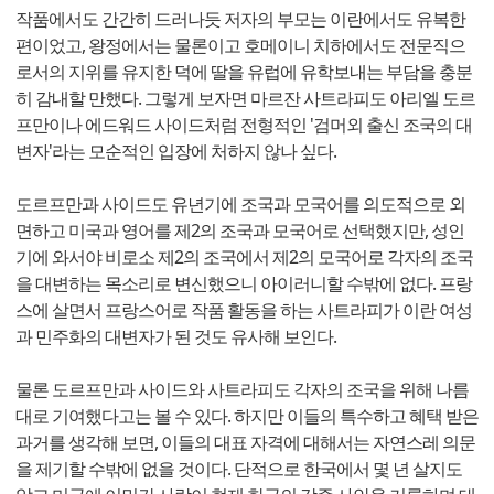
작품에서도 간간히 드러나듯 저자의 부모는 이란에서도 유복한
편이었고, 왕정에서는 물론이고 호메이니 치하에서도 전문직으
로서의 지위를 유지한 덕에 딸을 유럽에 유학보내는 부담을 충분
히 감내할 만했다. 그렇게 보자면 마르잔 사트라피도 아리엘 도르
프만이나 에드워드 사이드처럼 전형적인 '검머외 출신 조국의 대
변자'라는 모순적인 입장에 처하지 않나 싶다.
도르프만과 사이드도 유년기에 조국과 모국어를 의도적으로 외
면하고 미국과 영어를 제2의 조국과 모국어로 선택했지만, 성인
기에 와서야 비로소 제2의 조국에서 제2의 모국어로 각자의 조국
을 대변하는 목소리로 변신했으니 아이러니할 수밖에 없다. 프랑
스에 살면서 프랑스어로 작품 활동을 하는 사트라피가 이란 여성
과 민주화의 대변자가 된 것도 유사해 보인다.
물론 도르프만과 사이드와 사트라피도 각자의 조국을 위해 나름
대로 기여했다고는 볼 수 있다. 하지만 이들의 특수하고 혜택 받은
과거를 생각해 보면, 이들의 대표 자격에 대해서는 자연스레 의문
을 제기할 수밖에 없을 것이다. 단적으로 한국에서 몇 년 살지도