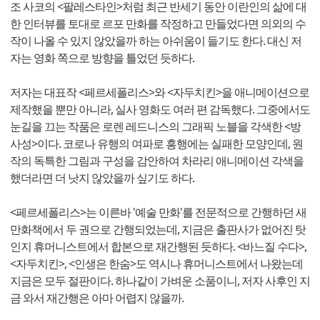
조 사코의 <팔레스타인>처럼 최근 반세기 동안 이란인의 삶에 대
한 인터뷰를 토대로 르포 만화를 작정하고 만들었다면 의외의 수
작이 나올 수 있지 않았을까 하는 아쉬움이 들기도 한다. 대신 저
자는 영화 쪽으로 방향을 틀었던 듯하다.
저자는 대표작 <페르세폴리스>와 <자두치킨>을 애니메이션으로
제작했을 뿐만 아니라, 실사 영화도 여러 편 감독했다. 그중에서도
눈길을 끄는 작품은 로렌 레드니스의 그래픽 노블을 각색한 <방
사성>이다. 코로나 유행의 여파로 흥행에는 실패한 모양인데, 원
작의 독특한 그림과 구성을 감안하여 차라리 애니메이션 각색을
했더라면 더 낫지 않았을까 싶기도 하다.
<페르세폴리스>는 이른바 '예술 만화'를 전문적으로 간행하던 새
만화책에서 두 권으로 간행되었는데, 지금은 출판사가 없어진 탓
인지 휴머니스트에서 합본으로 재간행된 듯하다. <바느질 수다>,
<자두치킨>, <인생은 한숨>도 역시나 휴머니스트에서 나왔는데
지금은 모두 절판이다. 하나같이 가벼운 소품이니, 저자 사후인 지
금 와서 재간행은 아마 어렵지 않을까.