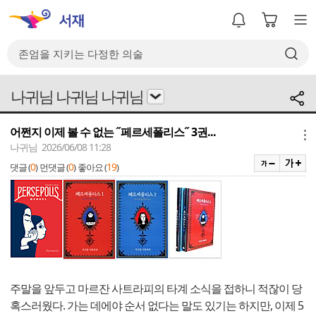
나귀님 나귀님 나귀님
어쩐지 이제 볼 수 없는 ˝페르세폴리스˝ 3권...
메뉴
나귀님 2026/06/08 11:28
0
0
19
댓글 (
)
먼댓글 (
)
좋아요 (
)
주말을 앞두고 마르잔 사트라피의 타계 소식을 접하니 적잖이 당
혹스러웠다. 가는 데에야 순서 없다는 말도 있기는 하지만, 이제 5