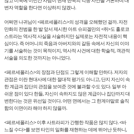
않고 미국에 이민간 사람이 현재 한국의 각종 사안을 거론하며 대
변자 역할을 한다면 이상하지 않겠나.
어쩌면 나귀님이 <페르세폴리스>의 성격을 오해했던 걸까. 자전
만화의 전범을 한 발 앞서 제시한 아트 슈피겔만의 <쥐>도 홀로코
스트라는 역사적 사실을 서술하지만 실제로는 자전적 내용이 핵
심이다. 즉 어머니의 죽음과 아버지와의 갈등 속에서 자신의 이야
기를 서술하는 것이 목적이지, 역사적 사건에 대한 학술적, 객관적
서술을 의도한 것까지는 아니었다.
<페르세폴리스>의 장점과 단점도 그렇게 이해할 만하다. 저자의
관점은 이란 현대사에 대한 절대적 평가도 아니고, 단지 자신이 속
한 계급과 집단의 관점을 보여준 것에 불과할 수도 있다. 일부 아
쉬운 점이 있다 한들, 자신이 속하지도 않은 계급이나 집단까지 대
변한다는 것은 위선일 것이다. 어떤 면에서는 그 한계야말로 솔직
함의 이면이라 해야 하지 않을까.
<페르세폴리스> 이후 사트라피가 간행한 작품은 많지 않다. <바
느질 수다>를 보면 타인의 일화를 재현하는 데에 뛰어난 듯하니,