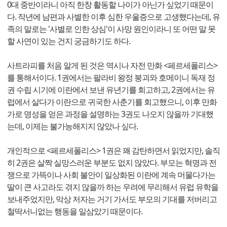
0대 중반이라니 아직 한창 활동할 나이가 아닌가 싶었기 때문이
다. 작년에 남편과 사별한 이후 심한 우울증으로 고생했다는데, 유
족의 말로는 '사별로 인한 상심'이 사망 원인이라니 또 어떤 말 못
할 사연이 있는 건지 궁금하기도 하다.
사트라피를 처음 알게 된 것은 역시나 자전 만화 <페르세폴리스>
를 통해서이다. 1권에서는 팔라비 왕정 붕괴와 호메이니 독재 정
권 수립 시기에 이란에서 보낸 유년기를 회고하고, 2권에서는 유
럽에서 살다가 이란으로 귀국한 사춘기를 회고했으니, 이후 만화
가로 명성을 얻은 과정을 설명하는 3권도 나오지 않을까 기대했
는데, 이제는 불가능해지지 않았나 싶다.
개인적으로 <페르세폴리스> 1권은 꽤 감탄하면서 읽었지만, 솔직
히 2권은 살짝 실망스러운 부분도 없지 않았다. 부모는 혁명과 전
쟁으로 가뜩이나 사회 불안이 일상화된 이란에 계속 머물다가는
딸이 큰 사고라도 겪지 않을까 하는 우려에 무리해서 유럽 유학을
보내주었지만, 막상 저자는 거기 가서도 부모의 기대를 저버리고
철딱서니없는 행동을 일삼았기 때문이다.