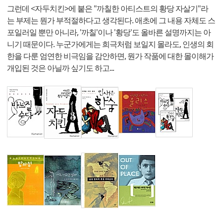
그런데 <자두치킨>에 붙은 "까칠한 아티스트의 황당 자살기"라
는 부제는 뭔가 부적절하다고 생각된다. 애초에 그 내용 자체도 스
포일러일 뿐만 아니라, '까칠'이나 '황당'도 올바른 설명까지는 아
니기 때문이다. 누군가에게는 희극처럼 보일지 몰라도, 인생의 회
한을 다룬 엄연한 비극임을 감안하면, 뭔가 작품에 대한 몰이해가
개입된 것은 아닐까 싶기도 하고...