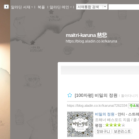
알라딘 서재
ｌ
북플
ｌ
알라딘 메인
ｌ
서재통합 검색
maitri-karuna 慈悲
https://blog.aladin.co.kr/karuna
[100자평] 비밀의 정원
ｌ
돌아다니기
https://blog.aladin.co.kr/karuna/7262334
비밀의 정원
- 안티 - 스
조해너 배스포드 지음 / 클 /
평점 :