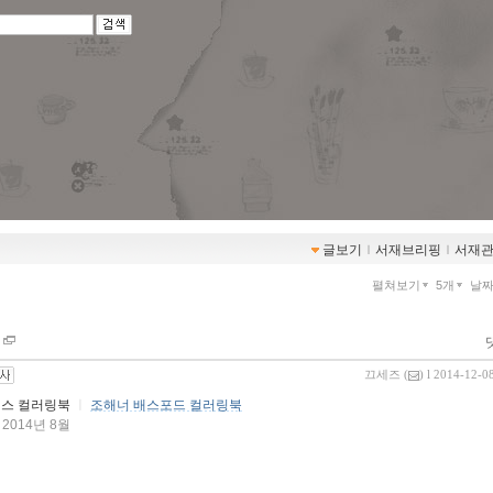
글보기
ｌ
서재브리핑
ｌ
서재
펼쳐보기
5개
날
끄세즈
(
) l 2014-12-0
트레스 컬러링북
ㅣ
조해너 배스포드 컬러링북
 2014년 8월