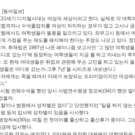
[동아일보]
21세기 디지털시대는 여성의 세상이라고 한다. 실제로 각 대학의
석합격자나 수석졸업자를 여성이 차지하는 경우가 많고 고시나 
시험에서도 여학생들이 돌풍을 일으키고 있다. 외무고시 등에서 
게 가점을 주는 제도를 폐지해야 한다는 주장도 나오고 있다. 정
까. 취재팀은 1997년 나온 페미니즘 보고서인 ‘그 많던 여학생
어디로 갔는가’에 등장하는 여학생들이 지금 뭘 하고 지내는지 추
. 또 현재 여대생들은 취업과 관련해 무슨 고민을 하고 있는지 
학생들은 어디로 갔는가-그후 7년’을 시리즈로 내보낸다.》
 남자에게는 죽을 때까지 미래가 보장되는 프리미엄이지만 여성에
.”
법시험 전체수석을 했던 당시 사법연수원생 정모씨(34)가 했던 말
었을까.
검찰이나 법원에서 성차별은 없다”고 단언했지만 “일을 하지 않는
로펌 등의 입사에 성차별이 있음을 시사했다.
정하씨(30)는 며칠 전 첫아이를 출산하고 출산휴가 중이다. 그
기금에 입사했다.
성공한 경우는 예외였다. 인터뷰에 등장한 대부분의 여학생들은