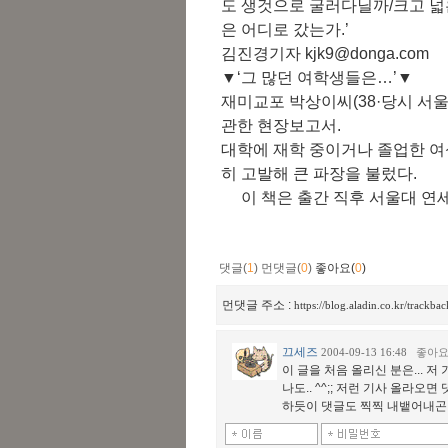
도 생것으로 굴러다닐까/크고 넓
은 어디로 갔는가.’
김진경기자 kjk9@donga.com
▼‘그 많던 여학생들은…’▼
재미교포 박상이씨(38·당시 서울
관한 현장보고서.
대학에 재학 중이거나 졸업한 여
히 고발해 큰 파장을 불렀다.
이 책은 출간 직후 서울대 연
댓글(
1
)
먼댓글(
0
)
좋아요(
0
)
먼댓글 주소 :
https://blog.aladin.co.kr/trackb
끄세즈
2004-09-13 16:48
좋아
이 글을 처음 올리신 분은... 저 
나도.. ^^;; 저런 기사 올라
하듯이 댓글도 찍찍 내뱉어내곤 하니