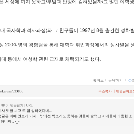
은 세상에 끼지 못하고/부엌과 안방에 갇혀있을까/그 많던 여학
대 국사학과 석사과정)와 그 친구들이 1997년 8월 출간한 성차
성 200여명의 경험담을 통해 대학과 취업과정에서의 성차별을 
세대 등에서 여성학 관련 교재로 채택되기도 했다.
좋아요
ｌ
공유하기
ｌ
ㅣ
ack/karuna/533836
주소복사
먼댓글바로
|
|
요
0
댓글달기
URL
기사 댓글 보고 또 맘 상하셨다네...
오면 댓글은 아예 안보게 되지... 밖에선 찍소리도 못하는 것들이 술먹고 지네들끼리 험한 소
까... -_-