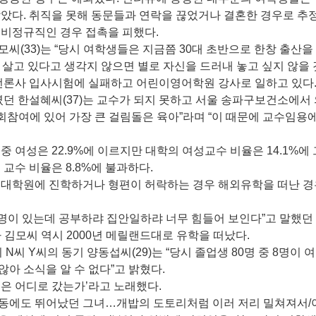
않았다. 취직을 못해 동문들과 연락을 끊었거나 결혼한 경우로 추
 비정규직인 경우 접촉을 피했다.
씨(33)는 “당시 여학생들은 지금쯤 30대 초반으로 한창 출산을
’을 살고 있다고 생각지 않으면 별로 자신을 드러내 놓고 싶지 않을 
 언론사 입사시험에 실패하고 어린이영어학원 강사로 일하고 있다
 한설혜씨(37)는 교수가 되지 못하고 서울 송파구보건소에서
사회참여에 있어 가장 큰 걸림돌은 육아”라며 “이 때문에 교수임용
중 여성은 22.9%에 이르지만 대학의 여성교수 비율은 14.1%에
 교수 비율은 8.8%에 불과하다.
 대학원에 진학하거나 형편이 허락하는 경우 해외유학을 떠난 
2명이 있는데 공부하랴 집안일하랴 너무 힘들어 보인다”고 말했던
 김모씨 역시 2000년 메릴랜드대로 유학을 떠났다.
N씨 Y씨의 동기 양동섭씨(29)는 “당시 졸업생 80명 중 8명이 
아 소식을 알 수 없다”고 밝혔다.
들은 어디로 갔는가’라고 노래했다.
활동에도 뛰어났던 그녀…개밥의 도토리처럼 이러 저리 밀쳐져서/