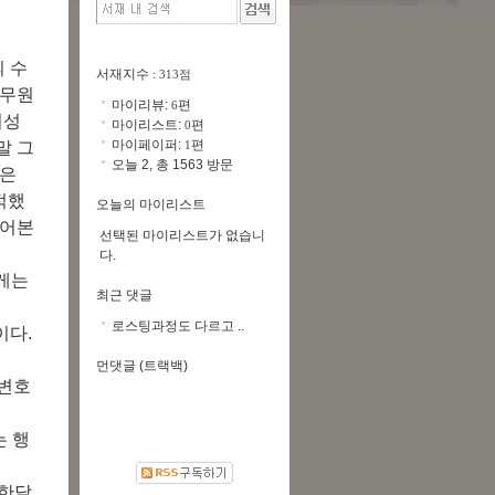
 수
서재지수
: 313점
공무원
마이리뷰:
편
6
여성
마이리스트:
편
0
마이페이퍼:
편
말 그
1
오늘 2, 총 1563 방문
들은
적했
오늘의 마이리스트
들어본
선택된 마이리스트가 없습니
다.
게는
최근 댓글
로스팅과정도 다르고 ..
이다.
먼댓글 (트랙백)
 변호
는 행
 한달