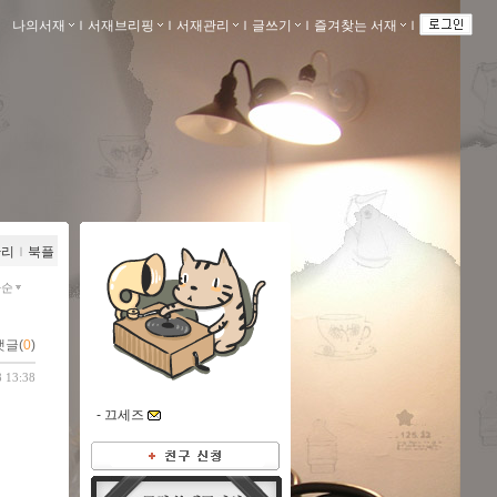
나의서재
ｌ
서재브리핑
ｌ
서재관리
ｌ
글쓰기
ｌ
즐겨찾는 서재
ｌ
관리
ｌ
북플
짜순
댓글(
0
)
8 13:38
-
끄세즈