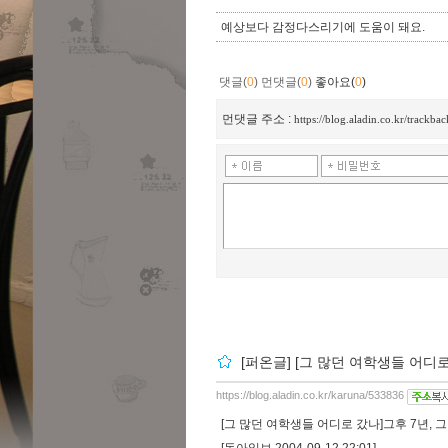
예상보다 감정다스리기에 도움이 돼요.
댓글(
0
)
먼댓글(
0
)
좋아요(
0
)
먼댓글 주소 :
https://blog.aladin.co.kr/trackb
[퍼온글] [그 많던 여학생들 어디
https://blog.aladin.co.kr/karuna/533836
[그 많던 여학생들 어디로 갔나]그후 7년, 
[동아일보 2004-09-12 22:01]