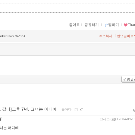
좋아요
ｌ
공유하기
ｌ
찜하기
ｌ
Tha
ㅣ
ack/karuna/7262334
주소복사
먼댓글바로
로 갔나]그후 7년, 그녀는 어디에
ｌ
돌아다니기
끄세즈
(
) l 2004-09-1
그녀는 어디에