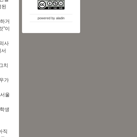
정된
powered by
aladin
 하거
것”이
.
 의사
에서
 그치
경우가
 서울
여학생
아직