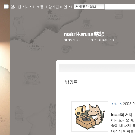
알라딘 서재
ｌ
북플
ｌ
알라딘 메인
ｌ
서재통합 검색
maitri-karuna 慈悲
https://blog.aladin.co.kr/karuna
방명록
끄세즈
2003-0
keaid의 서재
어서오세요. 반
꿈이 내 서재.
여기서 이뤄볼 