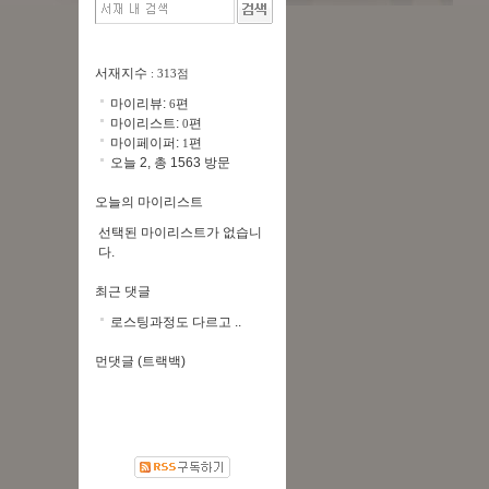
서재지수
: 313점
마이리뷰:
편
6
마이리스트:
편
0
마이페이퍼:
편
1
오늘 2, 총 1563 방문
오늘의 마이리스트
선택된 마이리스트가 없습니
다.
최근 댓글
로스팅과정도 다르고 ..
먼댓글 (트랙백)