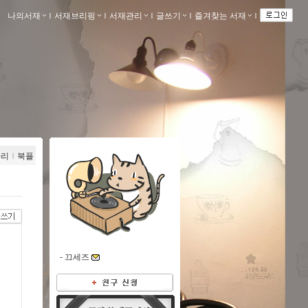
나의서재
ｌ
서재브리핑
ｌ
서재관리
ｌ
글쓰기
ｌ
즐겨찾는 서재
ｌ
관리
ｌ
북플
-
끄세즈