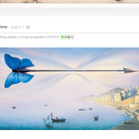
Time
ｌ
밑줄긋기
//blog.aladin.co.kr/greengables/1379419