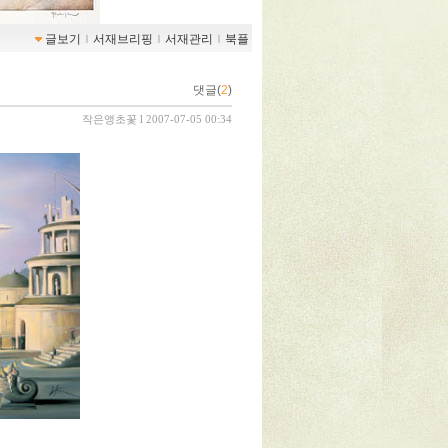
글보기
ｌ
서재브리핑
ｌ
서재관리
ｌ
북플
댓글(
2
)
작은앵초꽃
l 2007-07-05 00:34