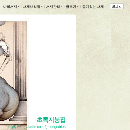
나의서재
ｌ
서재브리핑
ｌ
서재관리
ｌ
글쓰기
ｌ
즐겨찾는 서재
ｌ
초록지붕집
https://blog.aladin.co.kr/greengables