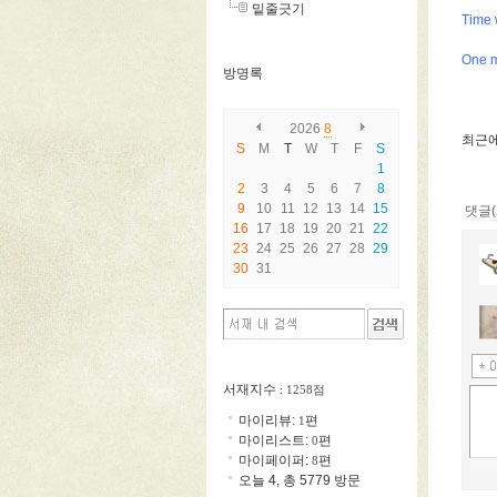
밑줄긋기
Time 
One m
방명록
2026
8
최근에
S
M
T
W
T
F
S
1
2
3
4
5
6
7
8
9
10
11
12
13
14
15
댓글(
16
17
18
19
20
21
22
23
24
25
26
27
28
29
30
31
서재지수
: 1258점
마이리뷰:
편
1
마이리스트:
편
0
마이페이퍼:
편
8
오늘 4, 총 5779 방문