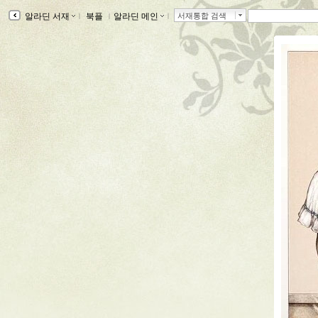
알라딘 서재
ｌ
북플
ｌ
알라딘 메인
ｌ
서재통합 검색