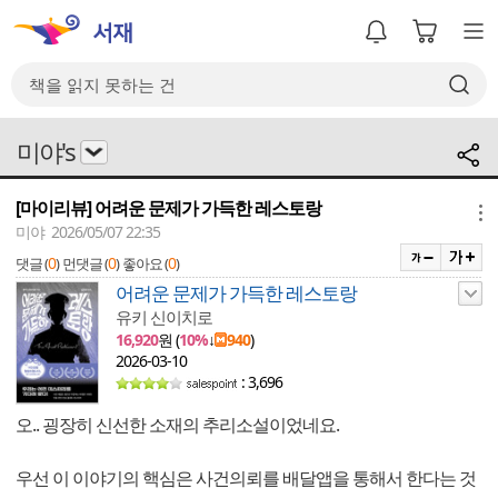
미야's
[마이리뷰] 어려운 문제가 가득한 레스토랑
메뉴
미야 2026/05/07 22:35
0
0
0
댓글 (
)
먼댓글 (
)
좋아요 (
)
어려운 문제가 가득한 레스토랑
유키 신이치로
16,920
원 (
10%
↓
940
)
2026-03-10
: 3,696
오.. 굉장히 신선한 소재의 추리소설이었네요.
우선 이 이야기의 핵심은 사건의뢰를 배달앱을 통해서 한다는 것