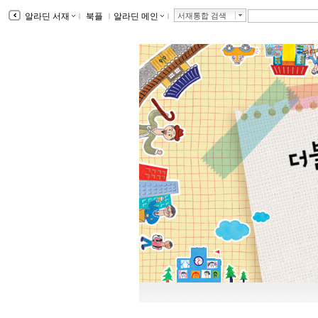
알라딘 서재
ｌ
북플
ｌ
알라딘 메인
ｌ
서재통합 검색