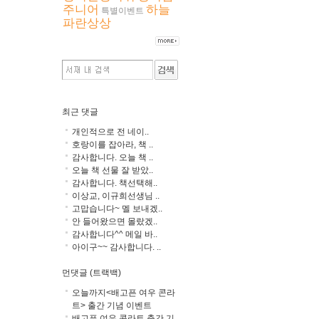
주니어
하늘
특별이벤트
파란상상
최근 댓글
개인적으로 전 네이..
호랑이를 잡아라, 책 ..
감사합니다. 오늘 책 ..
오늘 책 선물 잘 받았..
감사합니다. 책선택해..
이상교, 이규희선생님 ..
고맙습니다~ 멜 보내겠..
안 들어왔으면 몰랐겠..
감사합니다^^ 메일 바..
아이구~~ 감사합니다. ..
먼댓글 (트랙백)
오늘까지<배고픈 여우 콘라
트> 출간 기념 이벤트
배고픈 여우 콘라트 출간 기