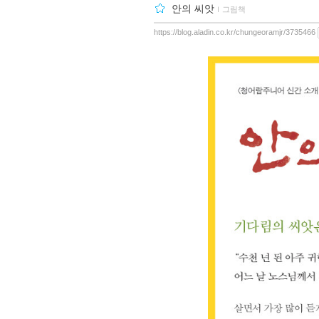
안의 씨앗
ｌ
그림책
https://blog.aladin.co.kr/chungeoramjr/3735466