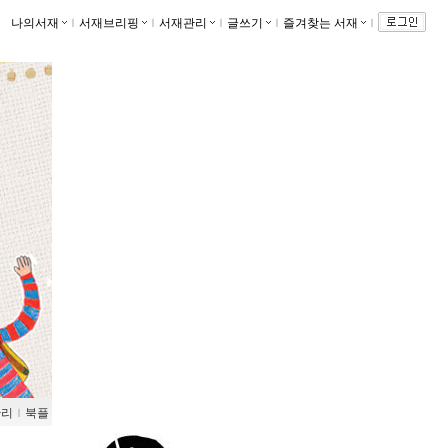
나의서재
ｌ
서재브리핑
ｌ
서재관리
ｌ
글쓰기
ｌ
즐겨찾는 서재
ｌ
관리
ｌ
북플