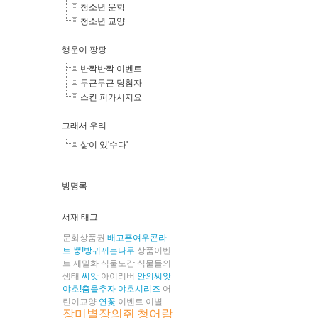
청소년 문학
청소년 교양
행운이 팡팡
반짝반짝 이벤트
두근두근 당첨자
스킨 퍼가시지요
그래서 우리
삶이 있'수다'
방명록
서재 태그
문화상품권
배고픈여우콘라
트
뿡!방귀뀌는나무
상품이벤
트
세밀화
식물도감
식물들의
생태
씨앗
아이리버
안의씨앗
야호!춤을추자
야호시리즈
어
린이교양
연꽃
이벤트
이별
장미별장의쥐
청어람