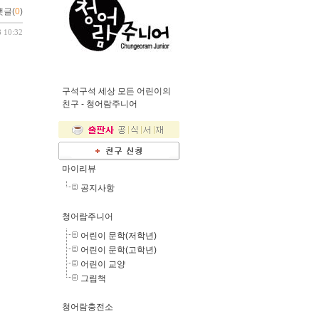
댓글(
0
)
8 10:32
구석구석 세상 모든 어린이의
친구 -
청어람주니어
마이리뷰
공지사항
청어람주니어
어린이 문학(저학년)
어린이 문학(고학년)
어린이 교양
그림책
청어람충전소