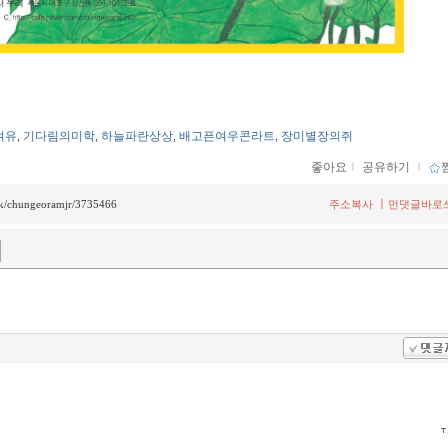
여유
기다림의미학
하늘파란상상
배고픈여우콘라트
장미별장의쥐
,
,
,
,
좋아요
ｌ
공유하기
ｌ
ㅣ
back/chungeoramjr/3735466
주소복사
먼댓글바로