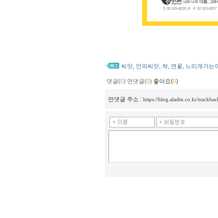
씨앗
안의씨앗
싹
연꽃
느리게가는
,
,
,
,
댓글(
0
)
먼댓글(
0
)
좋아요(
0
)
먼댓글 주소 :
https://blog.aladin.co.kr/track