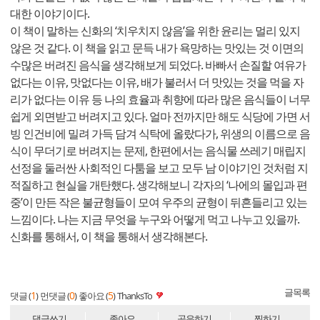
대한 이야기이다.
이 책이 말하는 신화의 ‘치우치지 않음’을 위한 윤리는 멀리 있지
않은 것 같다. 이 책을 읽고 문득 내가 욕망하는 맛있는 것 이면의
수많은 버려진 음식을 생각해보게 되었다. 바빠서 손질할 여유가
없다는 이유, 맛없다는 이유, 배가 불러서 더 맛있는 것을 먹을 자
리가 없다는 이유 등 나의 효율과 취향에 따라 많은 음식들이 너무
쉽게 외면받고 버려지고 있다. 얼마 전까지만 해도 식당에 가면 서
빙 인건비에 밀려 가득 담겨 식탁에 올랐다가, 위생의 이름으로 음
식이 무더기로 버려지는 문제, 한편에서는 음식물 쓰레기 매립지
선정을 둘러싼 사회적인 다툼을 보고 모두 남 이야기인 것처럼 지
적질하고 현실을 개탄했다. 생각해보니 각자의 ‘나에의 몰입과 편
중’이 만든 작은 불균형들이 모여 우주의 균형이 뒤흔들리고 있는
느낌이다. 나는 지금 무엇을 누구와 어떻게 먹고 나누고 있을까.
신화를 통해서, 이 책을 통해서 생각해본다.
글목록
1
0
5
댓글 (
)
먼댓글 (
)
좋아요 (
)
ThanksTo
댓글쓰기
좋아요
공유하기
찜하기