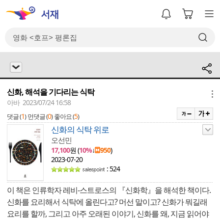
신화, 해석을 기다리는 식탁
메뉴
아바 2023/07/24 16:58
1
0
5
댓글 (
)
먼댓글 (
)
좋아요 (
)
신화의 식탁 위로
오선민
17,100
원 (
10%
↓
950
)
2023-07-20
: 524
이 책은 인류학자 레비-스트로스의 『신화학』을 해석한 책이다.
신화를 요리해서 식탁에 올린다고? 머선 말이고? 신화가 뭐길래
요리를 할까, 그리고 아주 오래된 이야기, 신화를 왜, 지금 읽어야