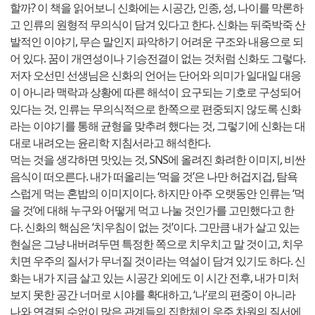
할까? 이 책을 읽어보니 신화에는 시공간, 인종, 성, 나이를 막론하
고 인류의 원형적 무의식이 담겨 있다고 한다. 신화는 뒤죽박죽 산
발적인 이야기, 무슨 말인지 파악하기 어려운 구조와 내용으로 되
어 있다. 꿈이 개연성이나 기승전결이 없는 것처럼 신화도 그렇다.
저자 오선민 선생님은 신화의 언어는 단어와 의미가 일대일 대응
이 아니라 맥락과 상황에 따른 해석이 요구되는 기호로 구성되어
있다는 것, 인류는 무의식적으로 한쪽으로 편중되지 않도록 신화
라는 이야기를 통해 균형을 맞추려 했다는 것, 그렇기에 신화는 대
대로 내려오는 윤리학 지침서라고 해석한다.
먹는 것을 생각하면 맛있는 것, SNS에 올려진 화려한 이미지, 비싼
음식이 떠오른다. 내가 떠올리는 ‘먹을 것’은 나만 허겁지겁, 탐욕
스럽게 먹는 혼밥의 이미지이다. 하지만 아주 오랫동안 인류는 ‘먹
을 것’에 대해 누구와 어떻게 먹고 나눌 것인가를 고민했다고 한
다. 신화의 핵심은 ‘치우침이 없는 것’이다. 그만큼 내가 살고 있는
현실은 그냥 내버려두면 특정한 쪽으로 치우치고 말 것이고, 치우
치면 우주의 질서가 무너질 것이라는 역설이 담겨 있기도 하다. 신
화는 내가 지금 살고 있는 시공간 외에도 이 시간 전후, 내가 미처
보지 못한 공간 너머로 시야를 확대하고, ‘나’로의 편중이 아니라
나와 연결된 수없이 많은 관계들의 집합체인 우주 차원의 질서에