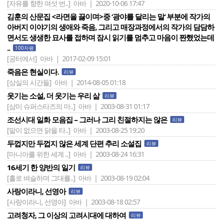
[자유를 향한 여섯 번..]
아바 | 2020-10-06 17:47
김훈의 산문집 <라면을 끓이며>중 ‘광야를 달리는 말‘ 부분에 작가의
아버지 이야기의 생애와 죽음, 그리고 매장과정에서의 작가의 담담하
면서도 생생한 묘사를 접하며 잠시 읽기를 멈추고 마음이 짠했었는데
..
100자평
[공터에서]
아바 | 2017-02-09 15:01
죽음은 현실이다.
리뷰
[상실의 시간들]
아바 | 2014-08-05 01:18
웃기는 소설, 더 웃기는 우리 삶
리뷰
[삼미 슈퍼스타즈의 마..]
아바 | 2003-08-31 01:17
조선시대 일화 모음집 – 그러나 그리 친절하지는 않은
리뷰
[말이 없으면 닭을 타..]
아바 | 2003-08-25 19:20
두껍지만 두껍지 않은 세계 단편 추리 소설집
리뷰
[마니아를 위한 세계 ..]
아바 | 2003-08-24 16:31
16세기 한 양반의 일기
리뷰
[홀로 벼슬하며 그대를..]
아바 | 2003-08-19 02:04
사랑이라니, 선영아
리뷰
[사랑이라니, 선영아]
아바 | 2003-08-18 02:57
고려청자, 그 이상의 고려시대에 대하여
리뷰