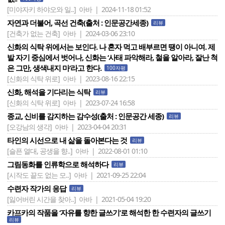
[미야자키 하야오와 일..]
아바 | 2024-11-18 01:52
자연과 더불어, 곡선 건축(출처 : 인문공간세종)
리뷰
[건축가 없는 건축]
아바 | 2024-03-06 23:10
신화의 식탁 위에서는 보인다. 나 혼자 먹고 배부르면 땡이 아니여. 제
발 자기 중심에서 벗어나, 신화는 ‘사태 파악해라, 철을 알아라, 잘난 척
은 그만, 생색내지 마’라고 한다.
100자평
[신화의 식탁 위로]
아바 | 2023-08-16 22:15
신화, 해석을 기다리는 식탁
리뷰
[신화의 식탁 위로]
아바 | 2023-07-24 16:58
종교, 신비를 감지하는 감수성(출처 : 인문공간 세종)
리뷰
[오강남의 생각]
아바 | 2023-04-04 20:31
타인의 시선으로 내 삶을 돌아본다는 것
리뷰
[슬픈 열대, 공생을 향..]
아바 | 2022-08-01 01:10
그림동화를 인류학으로 해석하다
리뷰
[시작도 끝도 없는 모..]
아바 | 2021-09-25 22:04
수련자 작가의 응답
리뷰
[잃어버린 시간을 찾아..]
아바 | 2021-05-04 19:20
카프카의 작품을 ‘자유를 향한 글쓰기’로 해석한 한 수련자의 글쓰기
리뷰