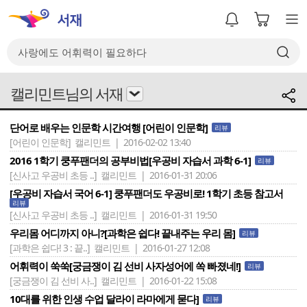
캘리민트님의 서재
단어로 배우는 인문학 시간여행 [어린이 인문학]
리뷰
[어린이 인문학]
캘리민트 | 2016-02-02 13:40
2016 1학기 쿵푸팬더의 공부비법[우공비 자습서 과학 6-1]
리뷰
[신사고 우공비 초등 ..]
캘리민트 | 2016-01-31 20:06
[우공비 자습서 국어 6-1] 쿵푸팬더도 우공비로! 1학기 초등 참고서
리뷰
[신사고 우공비 초등 ..]
캘리민트 | 2016-01-31 19:50
우리몸 어디까지 아니?[과학은 쉽다! 끝내주는 우리 몸]
리뷰
[과학은 쉽다! 3 : 끝..]
캘리민트 | 2016-01-27 12:08
어휘력이 쑥쑥[궁금쟁이 김 선비 사자성어에 쏙 빠졌네!]
리뷰
[궁금쟁이 김 선비 사..]
캘리민트 | 2016-01-22 15:08
10대를 위한 인생 수업 달라이 라마에게 묻다]
리뷰