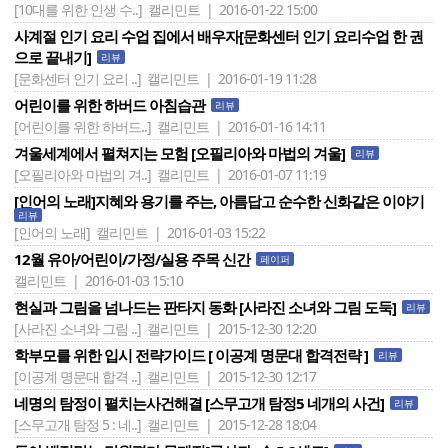
[10대를 위한 인생 수..]
캘리민트 | 2016-01-22 15:00
사계절 인기 요리 수업 집에서 배우자[문화센터 인기 요리수업 한 권
으로 끝내기]
리뷰
[문화센터 인기 요리 ..]
캘리민트 | 2016-01-19 11:28
어린이를 위한 하버드 아침습관
리뷰
[어린이를 위한 하버드..]
캘리민트 | 2016-01-16 14:11
겨울세계에서 펼쳐지는 모험 [오필리아와 마법의 겨울]
리뷰
[오필리아와 마법의 겨..]
캘리민트 | 2016-01-07 11:19
[인어의 노래]지혜와 용기를 주는, 아름답고 순수한 신화같은 이야기
리뷰
[인어의 노래]
캘리민트 | 2016-01-03 15:22
12월 유아/어린이/가정/실용 주목 신간
페이퍼
캘리민트 | 2016-01-03 15:10
현실과 그림을 넘나드는 판타지 동화 [사라진 소녀와 그림 도둑]
리뷰
[사라진 소녀와 그림 ..]
캘리민트 | 2015-12-30 12:20
학부모를 위한 입시 전략가이드 [ 이공계 명문대 합격전략 ]
리뷰
[이공계 명문대 합격 ..]
캘리민트 | 2015-12-30 12:17
네명의 탐정이 펼치는사건해결 [스무고개 탐정5 네개의 사건]
리뷰
[스무고개 탐정 5 : 네..]
캘리민트 | 2015-12-28 18:04