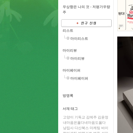
우상향은 나의 것 -
저평가우량
주
리스트
마이리스트
마이리뷰
마이리뷰
마이페이퍼
마이페이퍼
방명록
서재 태그
고양이
기독교
김메주
김윤정
내마음은옳다네마음도옳다
냥집사
다산북스
마케팅
바이