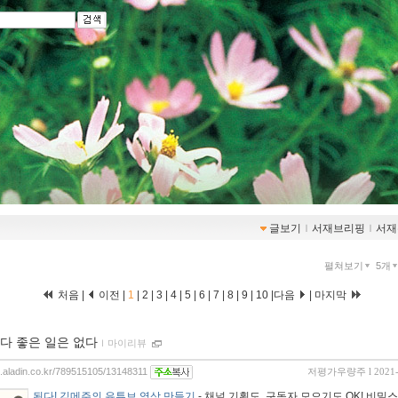
글보기
ｌ
서재브리핑
ｌ
서재
펼쳐보기
5개
처음 |
이전 |
1
|
2
|
3
|
4
|
5
|
6
|
7
|
8
|
9
|
10
|
다음
|
마지막
다 좋은 일은 없다
ｌ
마이리뷰
og.aladin.co.kr/789515105/13148311
저평가우량주
l 2021
된다! 김메주의 유튜브 영상 만들기
- 채널 기획도, 구독자 모으기도 OK! 비밀