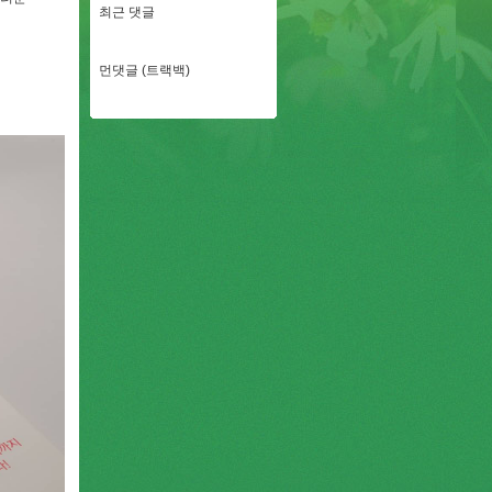
최근 댓글
먼댓글 (트랙백)