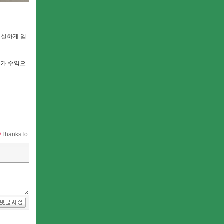
성실하게 임
츠가 수익으
ThanksTo