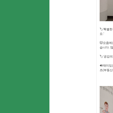
🏷'특별
요.’
🐱요즘에
습니다. 
🏷‘공감의
🔊재미있
츠(부동산