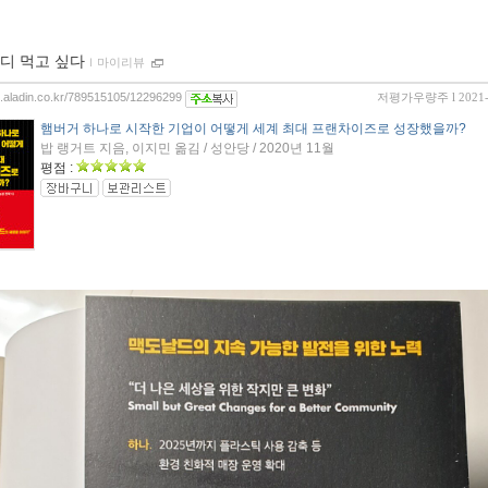
디 먹고 싶다
ｌ
마이리뷰
og.aladin.co.kr/789515105/12296299
저평가우량주
l 2021
햄버거 하나로 시작한 기업이 어떻게 세계 최대 프랜차이즈로 성장했을까?
밥 랭거트 지음, 이지민 옮김 / 성안당 / 2020년 11월
평점 :