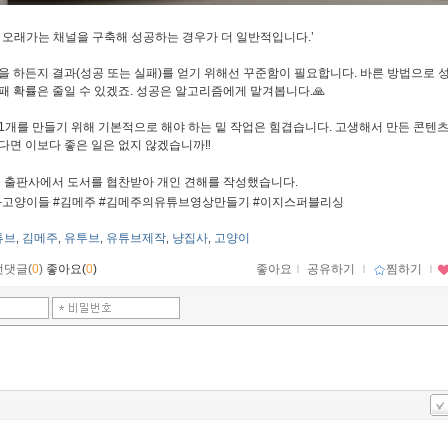
히 오래가는 채널을 구축해 성공하는 경우가 더 일반적입니다.’
일을 하든지 결과(성공 또는 실패)를 얻기 위해선 꾸준함이 필요합니다. 바른 방법으로 
패 확률은 줄일 수 있겠죠. 성공은 알고리즘에게 맡겨봅니다.🙏
 1개를 만들기 위해 기본적으로 해야 하는 밑 작업은 힘겹습니다. 고생해서 만든 콘텐
다면 이보다 좋은 일은 없지 않겠습니까‼️
은 출판사에서 도서를 협찬받아 개인 견해를 작성했습니다.
와고양이들 #김메주 #김메주의유튜브영상만들기 #이지스퍼블리싱
튜브
김메주
유투브
유튜브제작
냥집사
고양이
,
,
,
,
,
먼댓글(
0
)
좋아요(
0
)
좋아요
ｌ
공유하기
ｌ
찜하기
ｌ