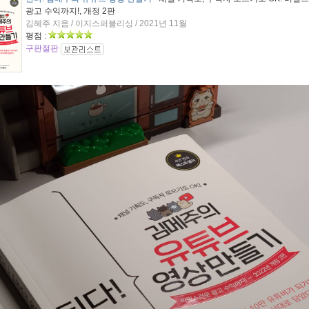
광고 수익까지!, 개정 2판
김혜주 지음 / 이지스퍼블리싱 / 2021년 11월
평점 :
구판절판