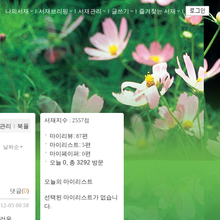
나의서재
ｌ
서재브리핑
ｌ
서재관리
ｌ
글쓰기
ｌ
즐겨찾는 서재
ｌ
서재지수
: 2557점
관리
ｌ
북플
마이리뷰:
편
87
마이리스트:
편
5
날짜순
마이페이퍼:
편
0
오늘 0, 총 3292 방문
오늘의 마이리스트
댓글(
0
)
선택된 마이리스트가 없습니
-12-05 00:58
다.
스러운