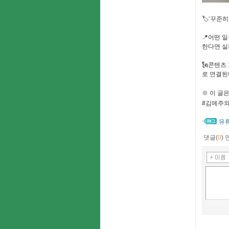
🏷‘꾸준
📍어떤 
한다면 실
🗽콘텐츠
로 연결된
※ 이 글
#김메주
유
댓글(
0
)