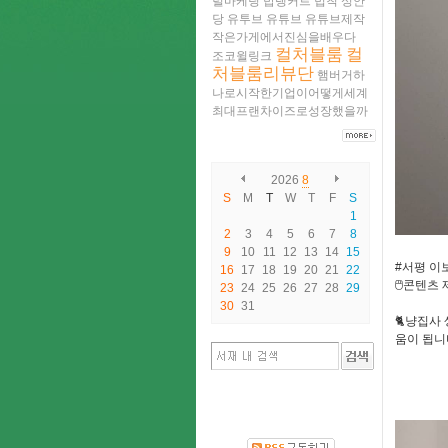
럴마케팅
밥랭커트
법칙
성안
당
유투브
유튜브
유튜브제작
작은가게에서진심을배우다
컬처블룸
컬
조코윌링크
처블룸리뷰단
햄버거하
나로시작한기업이어떻게세계
최대프랜차이즈로성장했을까
2026
8
S
M
T
W
T
F
S
1
2
3
4
5
6
7
8
9
10
11
12
13
14
15
#서평 이보
16
17
18
19
20
21
22
🖱콘텐츠
23
24
25
26
27
28
29
30
31
🐈냥집사
움이 됩니