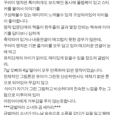
꾸러미 명작은 특이하게도 보드북인 동시에 플랩북이 있고 스티
커를 붙여서 이야기를
구성해볼수 있는 재미까지 느껴볼수 있게 구성되어있어 아이들
이 좋아합니다.
명작 입문단계의 책들이 한두줄의 글과 몇장 안되는 책속에 이야
기를 담다보니 심하게
축약되어 있거나 내용연결이 매끄럽지 못한 경우가 많은데,
꾸러미 명작은 기본 줄거리를 모두 담고 있어 매끄러운 연결이 눈
에 띄고
유치단계의 아이가 읽어도 재미있게 읽을수 있을 정도의 글밥이
라,
7살 오빠와 4살 딸아이 모두 만족하며 읽은 명작이었습니다.
전체적인 그림톤은 유아가 그린듯 단순하면서도 색채가 밝은 톤
으로 되어있어 무겁지 않고
아이가 자기가 그린 그림하고 비슷하다며 친숙한 느낌을 주는 그
림으로 이루어져 있어
어린아이에게 거부감을 주지 않는듯합니다.
***금발머리 소녀와 곰 세마리***
금발머리 소녀가 어느날 숲속으로 소풍을 갔다가 길을 잃고 헤매