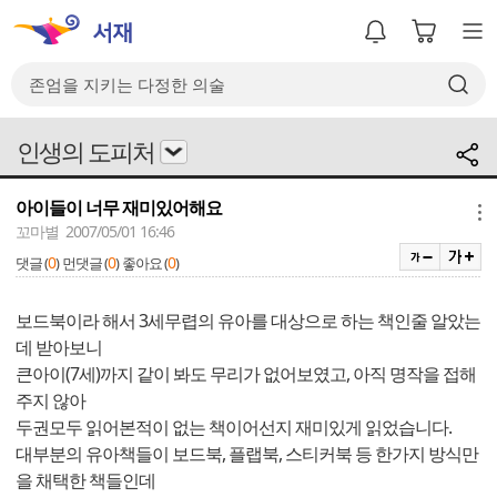
인생의 도피처
아이들이 너무 재미있어해요
메뉴
꼬마별 2007/05/01 16:46
0
0
0
댓글 (
)
먼댓글 (
)
좋아요 (
)
보드북이라 해서 3세무렵의 유아를 대상으로 하는 책인줄 알았는
데 받아보니
큰아이(7세)까지 같이 봐도 무리가 없어보였고, 아직 명작을 접해
주지 않아
두권모두 읽어본적이 없는 책이어선지 재미있게 읽었습니다.
대부분의 유아책들이 보드북, 플랩북, 스티커북 등 한가지 방식만
을 채택한 책들인데