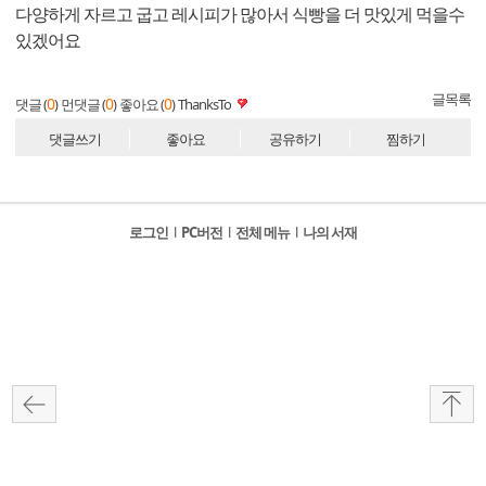
다양하게 자르고 굽고 레시피가 많아서 식빵을 더 맛있게 먹을수
있겠어요
글목록
0
0
0
댓글 (
)
먼댓글 (
)
좋아요 (
)
ThanksTo
댓글쓰기
좋아요
공유하기
찜하기
로그인
l
PC버전
l
전체 메뉴
l
나의 서재