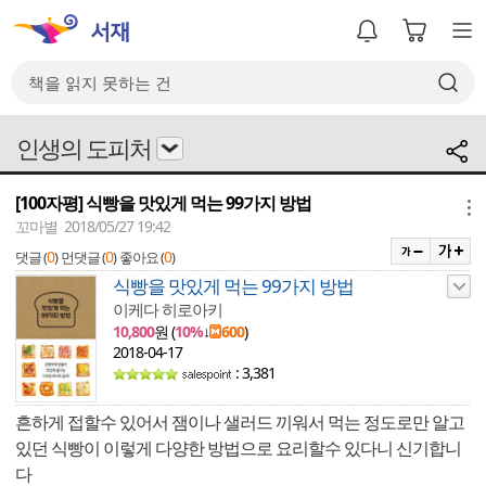
인생의 도피처
[100자평] 식빵을 맛있게 먹는 99가지 방법
메뉴
꼬마별 2018/05/27 19:42
0
0
0
댓글 (
)
먼댓글 (
)
좋아요 (
)
식빵을 맛있게 먹는 99가지 방법
이케다 히로아키
10,800
원 (
10%
↓
600
)
2018-04-17
: 3,381
흔하게 접할수 있어서 잼이나 샐러드 끼워서 먹는 정도로만 알고
있던 식빵이 이렇게 다양한 방법으로 요리할수 있다니 신기합니
다