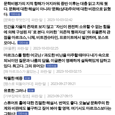
문학비평가의 지적 항해가 어지러워 중반 이후는 대충 읽고 치워 뒀
다. 문화에 대한 해설이 아니라 ‘문화(상대)주의‘에 대한 비판으로 읽혔
다.
100자평
[문화란 무엇인가]
파란-말 | 2023-10-03 02:42
인간을 자율적 존재로 보지 않고 ˝자신이 완전히 소유할 수 없는 힘들
에 의해 구성된 자˝로 본다. 이러한 ˝의존적 행위자성˝의 유물론적 관
점을 마르크스, 니체, 비트겐슈타인, 프로이트에서 발견하며, 포스트
모더니..
100자평
[유물론]
파란-말 | 2023-10-03 02:25
마르크스를 향한 어긋난 / 과도한 비난을 마주할 때마다 내가 속으로
되뇌이던 질문과 나름의 답을, 이글튼이 명쾌하게 설득력있게 답하고
있다. 최고다. 그의 유머도!
100자평
[왜 마르크스가 옳았는..]
파란-말 | 2023-10-03 02:15
탁월한 예증
리뷰
[랭스로 되돌아가다]
파란-말 | 2023-09-27 09:21
유효한 그러나
리뷰
[가부장제의 창조]
파란-말 | 2023-09-27 09:15
스튜어트 홀에 대한 친절한 해설서. 번역도 좋다. 오늘날 문화주의 한
계와 비판에도 불구하고 짚어 봐야 할 영역. 여기서도 마르크스보다는
그람시!
100자평