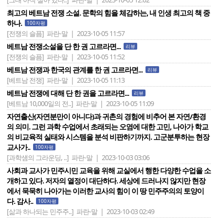
최고의 베트남 전쟁 소설. 문학의 힘을 체감하는, 내 인생 최고의 책 중
하나.
100자평
[전쟁의 슬픔]
파란-말 | 2023-10-05 11:57
베트남 전쟁소설을 단 한 권 고르라면...
리뷰
[전쟁의 슬픔]
파란-말 | 2023-10-05 11:52
베트남 전쟁과 한국의 관계를 한 권 고르라면...
리뷰
[베트남 전쟁]
파란-말 | 2023-10-05 11:13
베트남 전쟁에 대해 단 한 권을 고르라면...
리뷰
[베트남 10,000일의 전..]
파란-말 | 2023-10-05 11:09
자연출산(자연분만이 아니다)과 귀촌의 경험에 비추어 본 자연/환경
의 의미. 그런 과학 수업에서 초래되는 오염에 대한 고민, 나아가 학교
의 비교육적 실태와 시스템을 분석 비판하기까지. 고군분투하는 현장
교사가..
100자평
[과학샘의 그라운딩, ..]
파란-말 | 2023-10-03 03:06
사회과 교사가 민주시민 교육을 위해 교실에서 행한 다양한 수업을 소
개하고 있다. 저자의 열정이 대단하다. 세상에 드러나지 않지만 현장
에서 묵묵히 나아가는 이러한 교사의 힘이 이 땅 민주주의의 토양이
다. 감사..
100자평
[삶과 하나되는 민주주..]
파란-말 | 2023-10-03 02:49