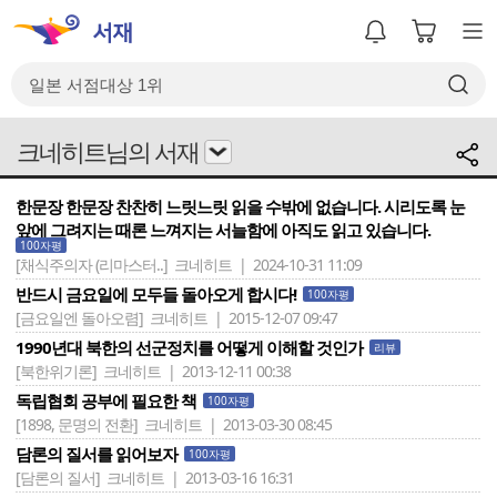
크네히트님의 서재
한문장 한문장 찬찬히 느릿느릿 읽을 수밖에 없습니다. 시리도록 눈
앞에 그려지는 때론 느껴지는 서늘함에 아직도 읽고 있습니다.
100자평
[채식주의자 (리마스터..]
크네히트 | 2024-10-31 11:09
반드시 금요일에 모두들 돌아오게 합시다!
100자평
[금요일엔 돌아오렴]
크네히트 | 2015-12-07 09:47
1990년대 북한의 선군정치를 어떻게 이해할 것인가
리뷰
[북한위기론]
크네히트 | 2013-12-11 00:38
독립협회 공부에 필요한 책
100자평
[1898, 문명의 전환]
크네히트 | 2013-03-30 08:45
담론의 질서를 읽어보자
100자평
[담론의 질서]
크네히트 | 2013-03-16 16:31