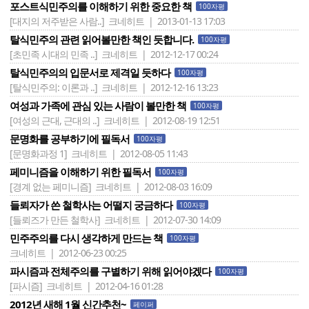
포스트식민주의를 이해하기 위한 중요한 책
100자평
[대지의 저주받은 사람..]
크네히트 | 2013-01-13 17:03
탈식민주의 관련 읽어볼만한 책인 듯합니다.
100자평
[초민족 시대의 민족 ..]
크네히트 | 2012-12-17 00:24
탈식민주의의 입문서로 제격일 듯하다
100자평
[탈식민주의: 이론과 ..]
크네히트 | 2012-12-16 13:23
여성과 가족에 관심 있는 사람이 볼만한 책
100자평
[여성의 근대, 근대의 ..]
크네히트 | 2012-08-19 12:51
문명화를 공부하기에 필독서
100자평
[문명화과정 1]
크네히트 | 2012-08-05 11:43
페미니즘을 이해하기 위한 필독서
100자평
[경계 없는 페미니즘]
크네히트 | 2012-08-03 16:09
들뢰자가 쓴 철학사는 어떨지 궁금하다
100자평
[들뢰즈가 만든 철학사]
크네히트 | 2012-07-30 14:09
민주주의를 다시 생각하게 만드는 책
100자평
크네히트 | 2012-06-23 00:25
파시즘과 전체주의를 구별하기 위해 읽어야겠다
100자평
[파시즘]
크네히트 | 2012-04-16 01:28
2012년 새해 1월 신간추천~
페이퍼