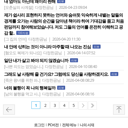
내 엄마도 아닌데 왜이리 짠해
리뷰
[오춘실의 사계절]
다정한곰님 | 2026-04-23 09:04
제가 쉽사리 표현하지 못하는 언어와 숨쉬듯 익숙하게 내뱉는 말들의
경계를 오가는 사람의 순간을 담아낸 책이라 하여 기대감을 품고 처음
펀딩까지 참여해보았습니다. 저도 그들의 언어를 온전히 이해하고 공
감 할..
100자평
[그 집의 언어]
다정한곰님 | 2026-04-20 11:30
내 안에 삯히는 것이 아니라 마주할 때 나오는 진심
리뷰
[혐오도 복제가 되나요]
다정한곰님 | 2026-04-14 07:52
일단 내가 살고 봐야 되지 않겠습니까
리뷰
[나쁜 의도는 없었습니..]
다정한곰님 | 2026-04-10 08:40
그래도 날 사랑해 줄 건가요? 그럼에도 당신을 사랑하겠지요.
리뷰
[죽은 왕녀를 위한 파..]
다정한곰님 | 2026-04-08 08:29
너의 불행이 꼭 나의 행복일까
리뷰
[남의 불행을 먹고 사..]
다정한곰님 | 2026-04-06 08:16
1
2
3
4
5
로그인
l
PC버전
l
전체 메뉴
l
나의 서재