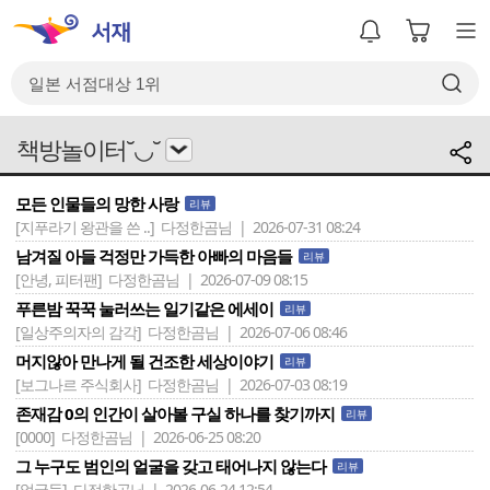
책방놀이터˘◡˘
모든 인물들의 망한 사랑
리뷰
[지푸라기 왕관을 쓴 ..]
다정한곰님 | 2026-07-31 08:24
남겨질 아들 걱정만 가득한 아빠의 마음들
리뷰
[안녕, 피터팬]
다정한곰님 | 2026-07-09 08:15
푸른밤 꾹꾹 눌러쓰는 일기같은 에세이
리뷰
[일상주의자의 감각]
다정한곰님 | 2026-07-06 08:46
머지않아 만나게 될 건조한 세상이야기
리뷰
[보그나르 주식회사]
다정한곰님 | 2026-07-03 08:19
존재감 0의 인간이 살아볼 구실 하나를 찾기까지
리뷰
[0000]
다정한곰님 | 2026-06-25 08:20
그 누구도 범인의 얼굴을 갖고 태어나지 않는다
리뷰
[얼굴들]
다정한곰님 | 2026-06-24 12:54