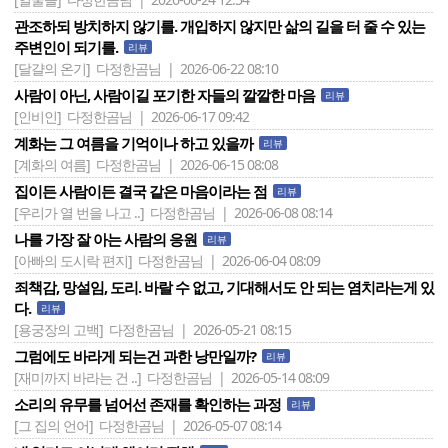
관조하되 방치하지 않기를. 개입하지 않지만 삶의 길을 터 줄 수 있는
주변인이 되기를.
리뷰
[달걀의 온기]
다정한곰님 | 2026-06-22 08:10
사람이 아닌, 사람이길 포기한 자들의 깔깔한 마음
리뷰
[인비인]
다정한곰님 | 2026-06-17 09:42
계화는 그 여름을 기억이나 하고 있을까
리뷰
[계화의 여름]
다정한곰님 | 2026-06-15 08:08
집이든 사람이든 결국 같은 마음이라는 점
리뷰
[우리가 열 번을 나고 ..]
다정한곰님 | 2026-06-08 08:14
나를 가장 잘 아는 사람의 응원
리뷰
[아빠의 도시락 편지]
다정한곰님 | 2026-06-04 08:09
죄책감, 망설임, 도리. 바랄 수 없고, 기대해서도 안 되는 염치라는게 있
다.
리뷰
[용궁장의 고백]
다정한곰님 | 2026-05-21 08:15
그럼에도 바라게 되는건 과한 낭만일까?
리뷰
[재미까지 바라는 건 ..]
다정한곰님 | 2026-05-14 08:09
소리의 유무를 넘어선 존재를 확인하는 과정
리뷰
[그 집의 언어]
다정한곰님 | 2026-05-07 08:14