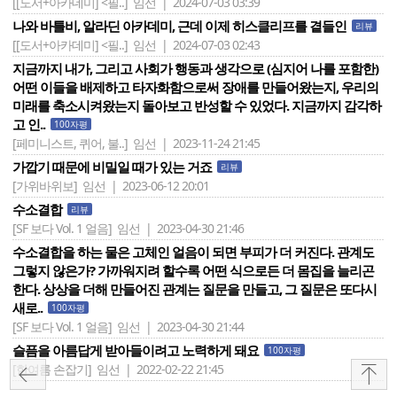
[[도서+아카데미] <필..]
임선 | 2024-07-03 03:39
나와 바틀비, 알라딘 아카데미, 근데 이제 히스클리프를 곁들인
리뷰
[[도서+아카데미] <필..]
임선 | 2024-07-03 02:43
지금까지 내가, 그리고 사회가 행동과 생각으로 (심지어 나를 포함한)
어떤 이들을 배제하고 타자화함으로써 장애를 만들어왔는지, 우리의
미래를 축소시켜왔는지 돌아보고 반성할 수 있었다. 지금까지 감각하
고 인..
100자평
[페미니스트, 퀴어, 불..]
임선 | 2023-11-24 21:45
가깝기 때문에 비밀일 때가 있는 거죠
리뷰
[가위바위보]
임선 | 2023-06-12 20:01
수소결합
리뷰
[SF 보다 Vol. 1 얼음]
임선 | 2023-04-30 21:46
수소결합을 하는 물은 고체인 얼음이 되면 부피가 더 커진다. 관계도
그렇지 않은가? 가까워지려 할수록 어떤 식으로든 더 몸집을 늘리곤
한다. 상상을 더해 만들어진 관계는 질문을 만들고, 그 질문은 또다시
새로..
100자평
[SF 보다 Vol. 1 얼음]
임선 | 2023-04-30 21:44
슬픔을 아름답게 받아들이려고 노력하게 돼요
100자평
[한여름 손잡기]
임선 | 2022-02-22 21:45