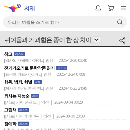
귀여움과 기괴함은 종이 한 장 차이
참고
리스트
[역사의 개념에 대하여..]
임선 | 2025-12-30 03:40
전기가오리로 문학작품 읽기
리스트
[프란츠 카프카 (서거 ..]
임선 | 2025-12-24 07:08
행위, 범죄, 형벌
리뷰
[체사레 벡카리아의 범..]
임선 | 2024-10-23 21:49
퇴사는 지능순
리뷰
[[세트] 가짜 진짜 노..]
임선 | 2024-09-04 00:29
그림책
리스트
[[세트] 이파라파냐무..]
임선 | 2024-08-06 23:39
장애학
리스트
[페미니스트, 퀴어, 불..]
임선 | 2024-08-06 23:38