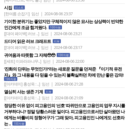
시집
리스트
[한여름 손잡기]
임선 | 2024-08-06 23:37
기이한 분위기는 좋았지만 구체적이지 않은 묘사는 상상력이 빈약한
인간에게 조금 힘겨웠다.
100자평
[[대여 페이백] 러브 ..]
임선 | 2024-08-06 23:21
드디어 읽은 러브 크래프트
리뷰
[[대여 페이백] 러브 ..]
임선 | 2024-08-06 23:17
귀여움과 따뜻함 그 자체🥹🥹
100자평
[[세트] 이파라파냐무..]
임선 | 2024-08-06 22:00
‘진화의 단위는 무엇인가?‘라는 새로운 질문을 던져준 『이기적 유전
자』와 그 내용을 다 믿을 수 있는지 불확실하던 차에 만난 좋은 강의!
100자평
[[아카데미] 홍성욱 : ..]
임선 | 2024-08-06 21:28
열심히 사는 생존 기계
리뷰
[[아카데미] 홍성욱 : ..]
임선 | 2024-08-06 21:09
정당한 이유 없이 피고용인의 ‘선호‘ 따위만으로 고용인의 업무 지시를
거부하다니? 정말 당황스러운 일이다. 피고용인으로서만 살아왔던 나
에게는 바틀비의 정형어구가 ‘그래 맞아, 피고용인인 나에게도 선호라
는 ..
100자평