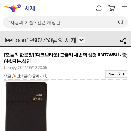
leehoon19802760님의 서재
[오늘의 한문장] [다크브라운] 큰글씨 새번역 성경 RN72WBU - 중
메뉴
(中).단본.색인
hoonyy 2024/06/12 20:06
0
0
1
댓글 (
)
먼댓글 (
)
좋아요 (
)