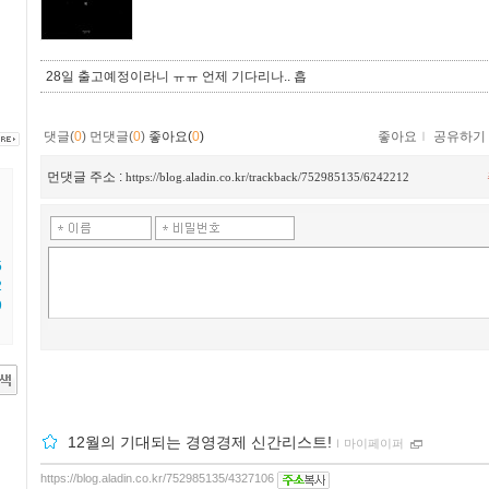
28일 출고예정이라니 ㅠㅠ 언제 기다리나.. 흡
댓글(
0
)
먼댓글(
0
)
좋아요(
0
)
좋아요
ｌ
공유하기
먼댓글 주소 :
https://blog.aladin.co.kr/trackback/752985135/6242212
5
2
9
12월의 기대되는 경영경제 신간리스트!
ｌ
마이페이퍼
https://blog.aladin.co.kr/752985135/4327106