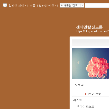
알라딘 서재
ｌ
북플
ｌ
알라딘 메인
ｌ
서재통합 검색
센티멘탈 신드롬
https://blog.aladin.co.k
-
도토리
리스트
마이리스트