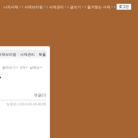
나의서재
ｌ
서재브리핑
ｌ
서재관리
ｌ
글쓰기
ｌ
즐겨찾는 서재
ｌ
서재브리핑
ｌ
서재관리
ｌ
북플
펼쳐보기
5개
날짜순
댓글(
0
)
도토리
l 2013-03-18 00:08