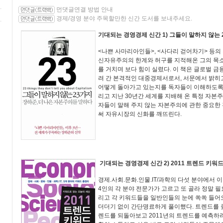
먼댓글연결 방법 안내
경제/경영 분야 주목할만한 신간 도서를 보내주세요.
기대되는 경영경제 신간 1) 그들이 말하지 않는 
<나쁜 사마리아인들>, <사다리 걷어차기> 등의
신자유주의의 한계와 허구를 지적해온 그의 목소
를 거치며 보다 힘이 실렸다. 이 책은 글로벌 
려 간 본격적인 대중경제서로서, 서문에서 밝히
어떻게 돌아가고 있는지를 독자들이 이해하도록 
리고 지난 30년간 세계를 지배해 온 특정 자본주
자들이 말해 주지 않는 자본주의에 관한 중요한
써 자유시장의 신화를 깨뜨린다.
기대되는 경영경제 신간 2) 2011 트렌드 키워
경제.사회.문화.인물.IT/과학의 다섯 분야에서 
4인의 각 분야 전문가가 고르고 또 골라 정말 필
리고 각 키워드들을 일반인들의 눈에 쏙쏙 들어
더더기 없이 간단명료하게 풀이했다. 트렌드를 좇고
렌드를 되돌아보고 2011년의 트렌드를 예측하려