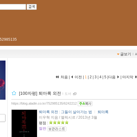
r/752985135
글보기
ｌ
처음 |
이전 |
1
|
2
|
3
|
4
|
5
|
다음
|
마지막
[100자평] 퇴마록 외전
ｌ
도서
https://blog.aladin.co.kr/752985135/6242212
퇴마록 외전 : 그들이 살아가는 법
ㅣ
퇴마록
이우혁 지음 / 엘릭시르 / 2013년 3월
평점 :
절판