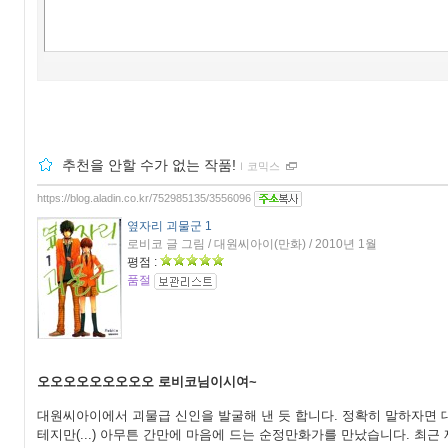
추천을 안할 수가 없는 작품!
ｌ
코믹스
https://blog.aladin.co.kr/752985135/3556096
옆자리 괴물군 1
로비코 글 그림 / 대원씨아이(만화) / 2010년 1월
평점 :
품절
오오오오오오오오오
로비코님이시여~
대원씨아이에서 괴물급 신인을 발굴해 낸 듯 합니다. 정확히 말하자면 
테지만(...) 아무튼 간만에 마음에 드는 순정만화가를 만났습니다. 최