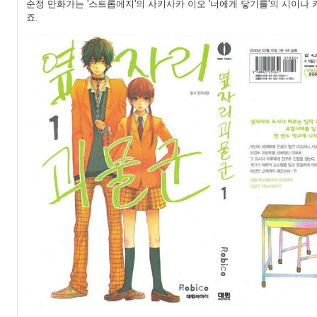
순정 만화가는 '스트롭에지'의 사키사카 이오 '너에게 닿기를'의 시이나
죠.