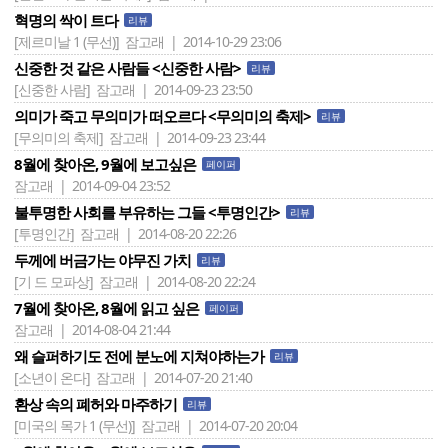
혁명의 싹이 트다
리뷰
[제르미날 1 (무선)]
잠고래 | 2014-10-29 23:06
신중한 것 같은 사람들 <신중한 사람>
리뷰
[신중한 사람]
잠고래 | 2014-09-23 23:50
의미가 죽고 무의미가 떠오르다 <무의미의 축제>
리뷰
[무의미의 축제]
잠고래 | 2014-09-23 23:44
8월에 찾아온, 9월에 보고싶은
페이퍼
잠고래 | 2014-09-04 23:52
불투명한 사회를 부유하는 그들 <투명인간>
리뷰
[투명인간]
잠고래 | 2014-08-20 22:26
두께에 버금가는 야무진 가치
리뷰
[기 드 모파상]
잠고래 | 2014-08-20 22:24
7월에 찾아온, 8월에 읽고 싶은
페이퍼
잠고래 | 2014-08-04 21:44
왜 슬퍼하기도 전에 분노에 지쳐야하는가
리뷰
[소년이 온다]
잠고래 | 2014-07-20 21:40
환상 속의 폐허와 마주하기
리뷰
[미국의 목가 1 (무선)]
잠고래 | 2014-07-20 20:04