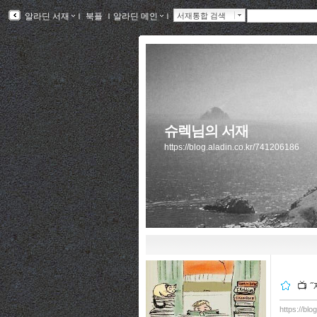
알라딘 서재
ｌ
북플
ｌ
알라딘 메인
ｌ
서재통합 검색
슈렉님의 서재
https://blog.aladin.co.kr/741206186
📺 
https://bl