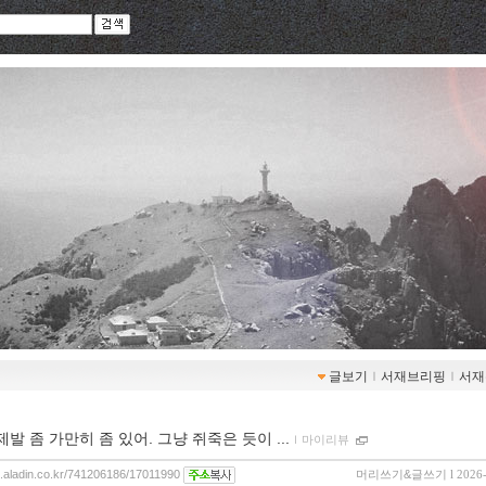
글보기
ｌ
서재브리핑
ｌ
서재
˝제발 좀 가만히 좀 있어. 그냥 쥐죽은 듯이 ...
ｌ
마이리뷰
og.aladin.co.kr/741206186/17011990
머리쓰기&글쓰기
l 2026