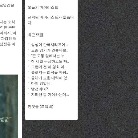
그 모멸감을
오늘의 마이리스트
선택된 마이리스트가 없습니
었다는 소식
다.
극적인 콘텐
아버지, 이
최근 댓글
 과감히 혐
 심정은 어
삼성이 한국시리즈에 ..
요즘 경기가 안좋다보..
˝큰 고통 앞에서는 누..
참 세월 무심하고도 빠..
그런데 전 이 영화 아..
클로저는 희곡을 바탕..
글체에 묘한 매력이 있..
마이 읽었네.
빨갱이여?
지리산 함 가야하는데...
먼댓글 (트랙백)