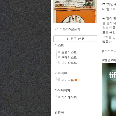
📺 ˝제발
내 힘으로
✒️ 앞이
을 듣게 
츠로 만들
-
머리쓰기&글쓰기
모든 욕망
오하는 만
땠을까.
리스트
p.s 스
보관리스트
구매리스트
#얼굴 #
마이리스트
마이리뷰
마이리뷰
마이페이퍼
마이페이퍼
방명록