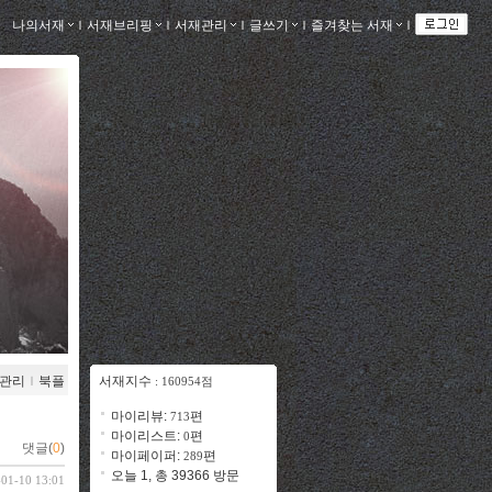
나의서재
ｌ
서재브리핑
ｌ
서재관리
ｌ
글쓰기
ｌ
즐겨찾는 서재
ｌ
관리
ｌ
북플
서재지수
: 160954점
마이리뷰:
편
713
마이리스트:
편
0
댓글(
0
)
마이페이퍼:
편
289
오늘 1, 총 39366 방문
-01-10 13:01