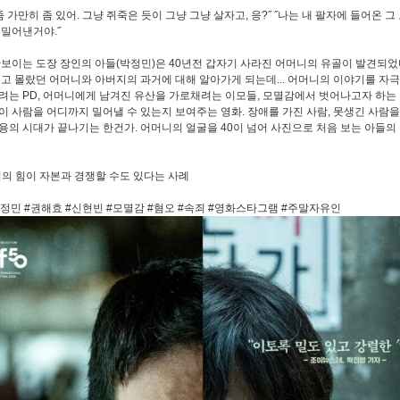
 좀 가만히 좀 있어. 그냥 쥐죽은 듯이 그냥 그냥 살자고, 응?˝ ˝나는 내 팔자에 들어온 
 밀어낸거야.˝
 안보이는 도장 장인의 아들(박정민)은 40년전 갑자기 사라진 어머니의 유골이 발견되
되고 몰랐던 어머니와 아버지의 과거에 대해 알아가게 되는데... 어머니의 이야기를 자
려는 PD, 어머니에게 남겨진 유산을 가로채려는 이모들, 모멸감에서 벗어나고자 하는 
이 사람을 어디까지 밀어낼 수 있는지 보여주는 영화. 장애를 가진 사람, 못생긴 사람을
용의 시대가 끝나기는 한건가. 어머니의 얼굴을 40이 넘어 사진으로 처음 보는 아들의
토리의 힘이 자본과 경쟁할 수도 있다는 사례
박정민 #권해효 #신현빈 #모멸감 #혐오 #속죄 #영화스타그램 #주말자유인