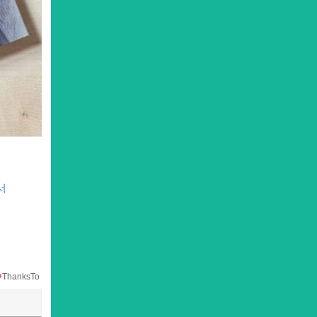
서
ThanksTo