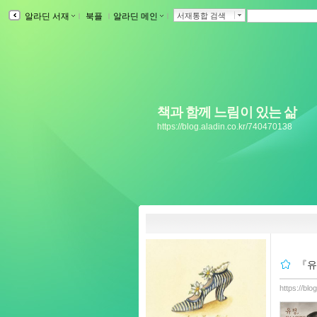
알라딘 서재
ｌ
북플
ｌ
알라딘 메인
ｌ
서재통합 검색
책과 함께 느림이 있는 삶
https://blog.aladin.co.kr/740470138
『유정
https://bl