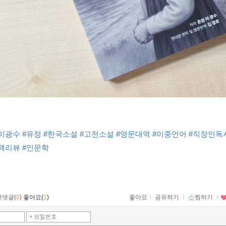
#이광수
#유정
#한국소설
#고전소설
#영문대역
#이중언어
#직장인독
#책리뷰
#인문학
먼댓글(
0
)
좋아요(
1
)
좋아요
ｌ
공유하기
ｌ
찜하기
ｌ