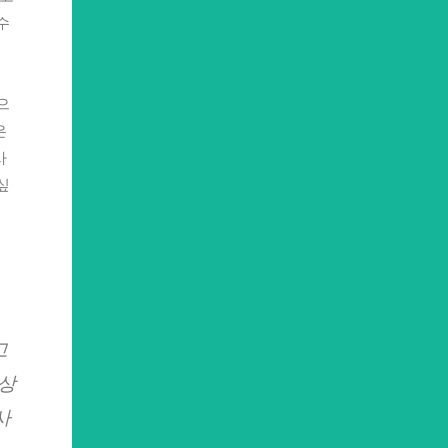
수
으
은
사
싶
고
세상
사