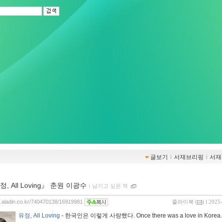
글보기
ｌ
서재브리핑
ｌ
서재
, All Loving』 춘원 이광수
ｌ
남기고 싶은 책
og.aladin.co.kr/740470138/16919981
줄라이북
(
) l 2025
유정, All Loving
- 한국인은 이렇게 사랑했다. Once there was a love in Korea.