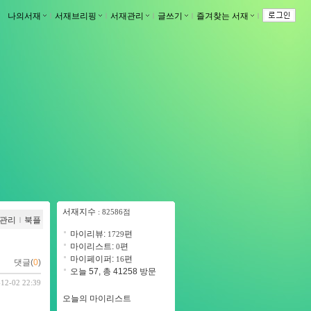
나의서재
ｌ
서재브리핑
ｌ
서재관리
ｌ
글쓰기
ｌ
즐겨찾는 서재
ｌ
서재지수
: 82586점
관리
ｌ
북플
마이리뷰:
편
1729
마이리스트:
편
0
마이페이퍼:
편
16
댓글(
0
)
오늘 57, 총 41258 방문
-12-02 22:39
오늘의 마이리스트