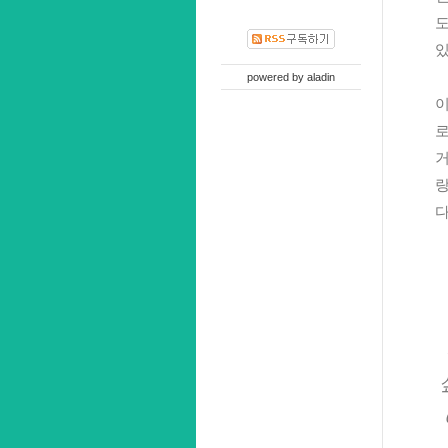
도
있
powered by
aladin
이
로
거
랑
다