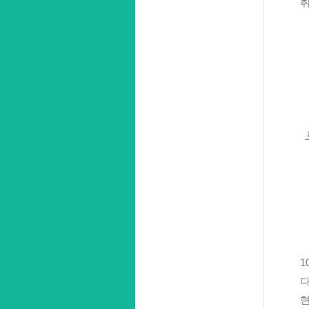
취
1
다
현