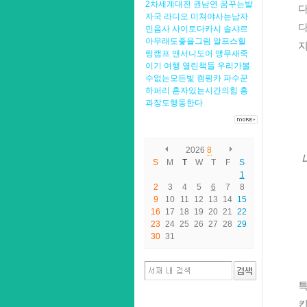
2차세계대전
권남연
꿈꾸는발
다
자국
라디오
미쳐야사는남자
다
민음사
사이토다카시
솔샤르
아무래도좋을그림
알프스힐
지
링캠프
앤서니도어
앵무새죽
이기
여행
열린책들
우리가볼
수없는모든빛
캠핑카
파수꾼
하퍼리
혼자있는시간의힘
홍
과장도행동한다
2026
8
S
M
T
W
T
F
S
1
2
3
4
5
6
7
8
9
10
11
12
13
14
15
16
17
18
19
20
21
22
23
24
25
26
27
28
29
30
31
특
킨