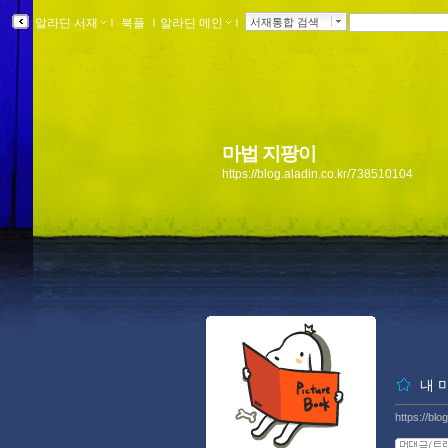
알라딘 서재
ｌ
북플
ｌ
알라딘 메인
ｌ
서재통합 검색
마법 지팡이
https://blog.aladin.co.kr/738510104
내 
https://bl