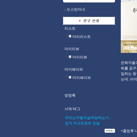
-
오스틴마녀
리스트
마이리스트
마이리뷰
마이리뷰
은퇴자들이
퇴를 꿈꾸
마이페이퍼
일하는 동
마이페이퍼
는데..아
방명록
서재 태그
우리는어떻게설득당하는가..
정치
지식의권유
친일
<