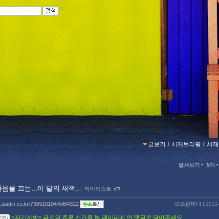
글보기
ｌ
서재브리핑
ｌ
서재
펼쳐보기
5개
마음을 끄는...이 달의 새책..
ｌ
마이리스트
og.aladin.co.kr/738510104/5464322
오스틴마녀
l 2012
<자기계발> 파트의 주목 신간을 본 페이퍼에 먼 댓글로 달아주세요.