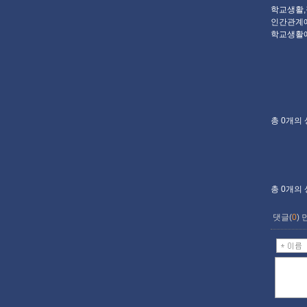
학교생활,
인간관계에
학교생활에
총
0개
의
총
0개
의
댓글(
0
)