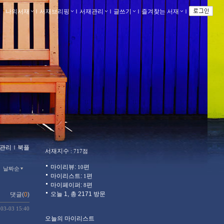
나의서재
ｌ
서재브리핑
ｌ
서재관리
ｌ
글쓰기
ｌ
즐겨찾는 서재
ｌ
관리
ｌ
북플
서재지수
: 717점
마이리뷰:
편
10
날짜순
마이리스트:
편
1
마이페이퍼:
편
8
오늘 1, 총 2171 방문
댓글(
0
)
-03-03 15:40
오늘의 마이리스트