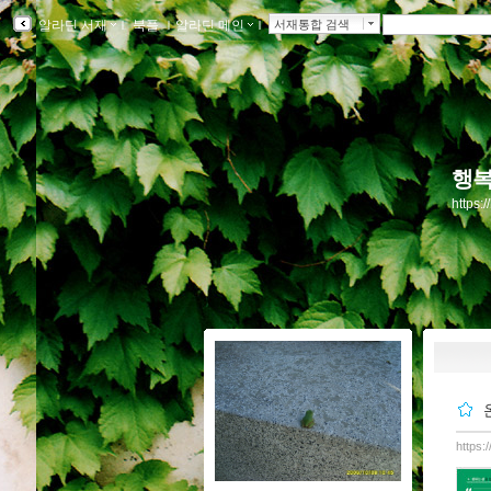
알라딘 서재
ｌ
북플
ｌ
알라딘 메인
ｌ
서재통합 검색
행복
https:
https: