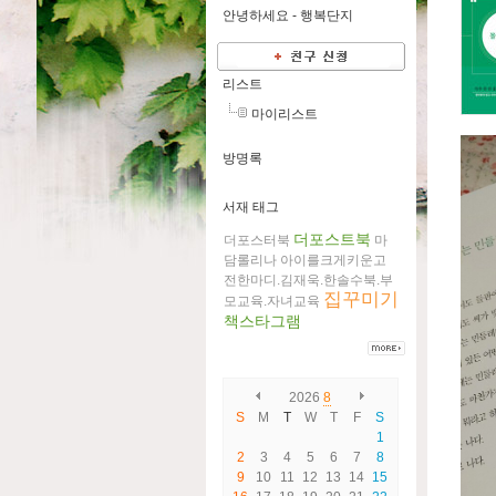
안녕하세요 -
행복단지
리스트
마이리스트
방명록
서재 태그
더포스트북
더포스터북
마
담롤리나
아이를크게키운고
전한마디.김재욱.한솔수북.부
집꾸미기
모교육.자녀교육
책스타그램
2026
8
S
M
T
W
T
F
S
1
2
3
4
5
6
7
8
9
10
11
12
13
14
15