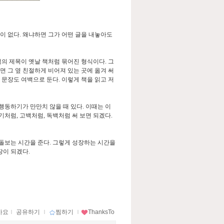
이 없다
.
왜냐하면 그가 어떤 글을 내놓아도
책의 제목이 옛날 책처럼 묶어진 형식이다
.
그
면 그 옆 친절하게 비어져 있는 곳에 옮겨 써
 문장도 여백으로 둔다
.
이렇게 책을 읽고 저
행동하기가 만만치 않을 때 있다
.
이때는 이
일기처럼
,
고백처럼
,
독백처럼 써 보면 되겠다
.
돌보는 시간을 준다
.
그렇게 성장하는 시간을
문장이 되겠다
.
아요
ｌ
공유하기
ｌ
찜하기
ｌ
ThanksTo