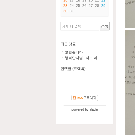
16
17
18
19
20
21
22
23
24
25
26
27
28
29
30
31
최근 댓글
고맙습니다
행복단지님...저도 이 ..
먼댓글 (트랙백)
powered by
aladin