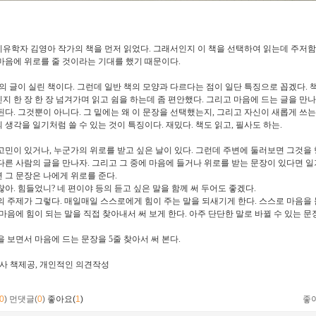
유학자 김영아 작가의 책을 먼저 읽었다
.
그래서인지 이 책을 선택하여 읽는데 주저함
마음에 위로를 줄 것이라는 기대를 했기 때문이다
.
의 글이 실린 책이다
.
그런데 일반 책의 모양과 다르다는 점이 일단 특징으로 꼽겠다
.
지 한 장 한 장 넘겨가며 읽고 쉼을 하는데 좀 편안했다
.
그리고 마음에 드는 글을 만나
된다
.
그것뿐이 아니다
.
그 밑에는 왜 이 문장을 선택했는지
,
그리고 자신이 새롭게 쓰는
 생각을 일기처럼 쓸 수 있는 것이 특징이다
.
재밌다
.
책도 읽고
,
필사도 하는
.
고민이 있거나
,
누군가의 위로를 받고 싶은 날이 있다
.
그런데 주변에 둘러보면 그것을 
다른 사람의 글을 만나자
.
그리고 그 중에 마음에 들거나 위로를 받는 문장이 있다면 
 그 문장은 나에게 위로를 준다
.
찮아
.
힘들었니
?
네 편이야 등의 듣고 싶은 말을 함께 써 두어도 좋겠다
.
의 주제가 그렇다
.
매일매일 스스로에게 힘이 주는 말을 되새기게 한다
.
스스로 마음을 
마음에 힘이 되는 말을 직접 찾아내서 써 보게 한다
.
아주 단단한 말로 바뀔 수 있는 
을 보면서 마음에 드는 문장을
5
줄 찾아서 써 본다
.
사 책제공
,
개인적인 의견작성
0
)
먼댓글(
0
)
좋아요(
1
)
좋