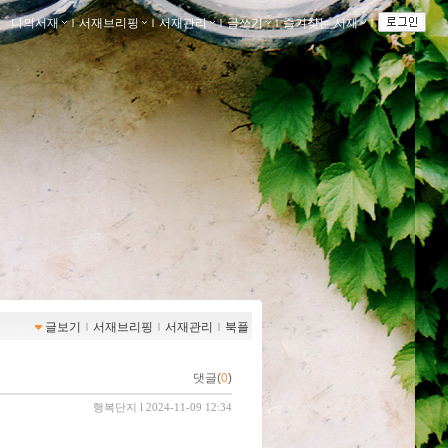
나의서재
ｌ
서재브리핑
ｌ
서재관리
ｌ
글쓰기
ｌ
즐겨찾는 서재
ｌ
글보기
ｌ
서재브리핑
ｌ
서재관리
ｌ
북플
댓글(
0
)
행복단지
l 2024-11-09 12:34