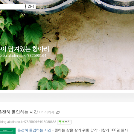
이 담겨있는 항아리
//blog.aladin.co.kr/732590164
온전히 몰입하는 시간
ｌ
마이리뷰
//blog.aladin.co.kr/732590164/15988638
온전히 몰입하는 시간
- 원하는 삶을 살기 위한 감각 되찾기 100일 필사