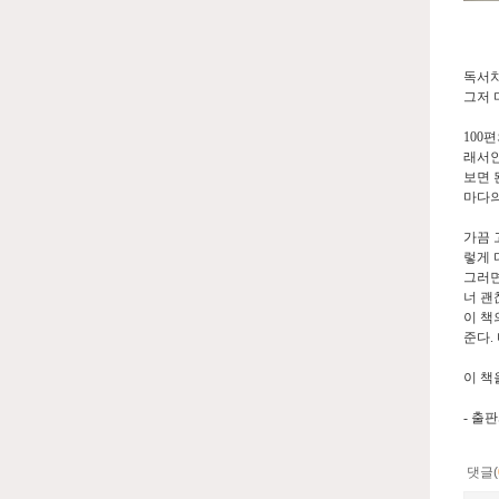
독서치
그저 
100
편
래서인
보면 
마다의
가끔 
렇게 
그러면
너 괜
이 책
준다
.
이 책
-
출판
댓글(