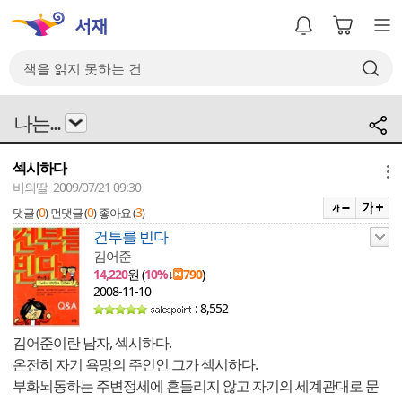
나는...
섹시하다
메뉴
비의딸 2009/07/21 09:30
0
0
3
댓글 (
)
먼댓글 (
)
좋아요 (
)
건투를 빈다
김어준
14,220
원 (
10%
↓
790
)
2008-11-10
: 8,552
김어준이란 남자, 섹시하다.
온전히 자기 욕망의 주인인 그가 섹시하다.
부화뇌동하는 주변정세에 흔들리지 않고 자기의 세계관대로 문