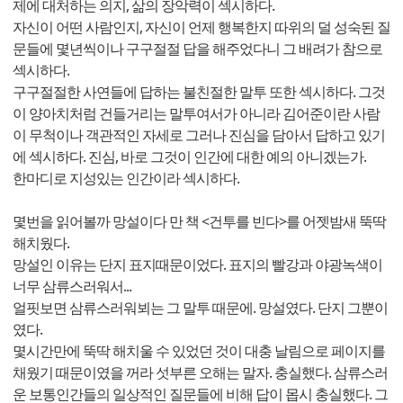
제에 대처하는 의지, 삶의 장악력이 섹시하다.
자신이 어떤 사람인지, 자신이 언제 행복한지 따위의 덜 성숙된 질
문들에 몇년씩이나 구구절절 답을 해주었다니 그 배려가 참으로
섹시하다.
구구절절한 사연들에 답하는 불친절한 말투 또한 섹시하다. 그것
이 양아치처럼 건들거리는 말투여서가 아니라 김어준이란 사람
이 무척이나 객관적인 자세로 그러나 진심을 담아서 답하고 있기
에 섹시하다. 진심, 바로 그것이 인간에 대한 예의 아니겠는가.
한마디로 지성있는 인간이라 섹시하다.
몇번을 읽어볼까 망설이다 만 책 <건투를 빈다>를 어젯밤새 뚝딱
해치웠다.
망설인 이유는 단지 표지때문이었다. 표지의 빨강과 야광녹색이
너무 삼류스러워서...
얼핏보면 삼류스러워뵈는 그 말투 때문에. 망설였다. 단지 그뿐이
였다.
몇시간만에 뚝딱 해치울 수 있었던 것이 대충 날림으로 페이지를
채웠기 때문이였을 꺼라 섯부른 오해는 말자. 충실했다. 삼류스러
운 보통인간들의 일상적인 질문들에 비해 답이 몹시 충실했다. 그