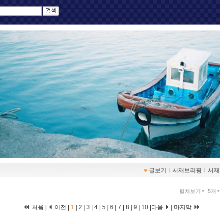
글보기
ｌ
서재브리핑
ｌ
서재
펼쳐보기
5개
처음 |
이전 |
1
|
2
|
3
|
4
|
5
|
6
|
7
|
8
|
9
|
10
|
다음
|
마지막