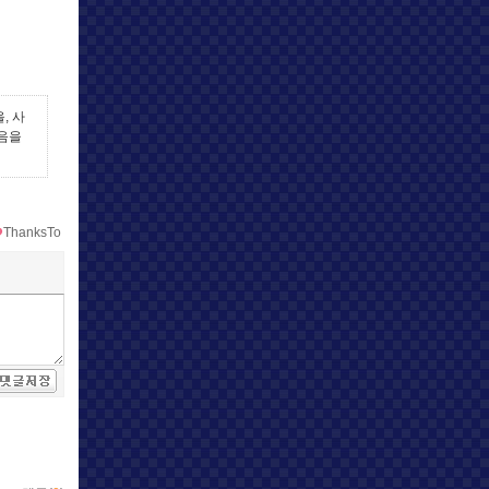
, 사
없음을
ThanksTo