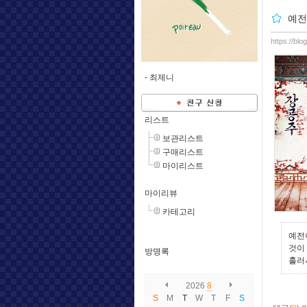
예전
https://bl
-
최제니
리스트
보관리스트
구매리스트
마이리스트
마이리뷰
카테고리
예전
것이
방명록
흘러
2026
8
S
M
T
W
T
F
S