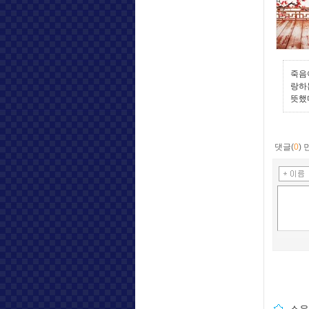
죽음
랑하
뜻했
댓글(
0
)