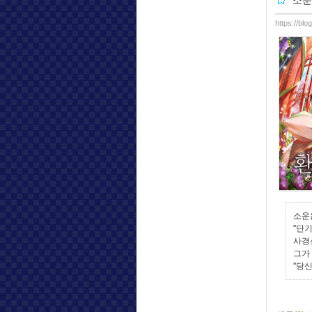
소운
https://bl
소운
"단기
사경
그가
"당