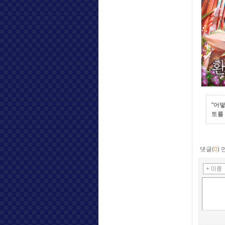
"어
토를 
댓글(
0
)