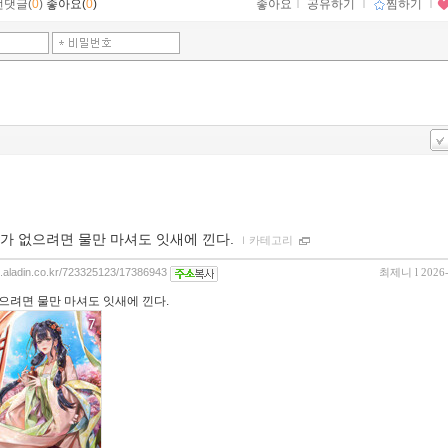
먼댓글(
0
)
좋아요(
0
)
좋아요
ｌ
공유하기
ｌ
찜하기
ｌ
가 없으려면 물만 마셔도 잇새에 낀다.
ｌ
카테고리
og.aladin.co.kr/723325123/17386943
최제니
l 2026
으려면 물만 마셔도 잇새에 낀다.