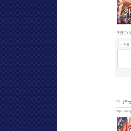
댓글(
0
)
[오
https://bl