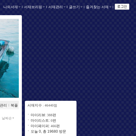
나의서재
ｌ
서재브리핑
ｌ
서재관리
ｌ
글쓰기
ｌ
즐겨찾는 서재
ｌ
관리
ｌ
북플
서재지수
: 46440점
마이리뷰:
편
388
날짜순
마이리스트:
편
0
마이페이퍼:
편
466
오늘 0, 총 19680 방문