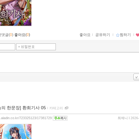
먼댓글(
0
)
좋아요(
0
)
좋아요
ｌ
공유하기
ｌ
찜하기
ｌ
늘의 한문장] 환희기사 05
ｌ
카테고리
og.aladin.co.kr/723325123/17381729
최제니
l 2026