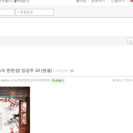
먼댓글(
0
)
좋아요(
0
)
좋아요
ｌ
공유하기
ｌ
찜하기
ｌ
늘의 한문장] 장공주 10 (완결)
ｌ
카테고리
og.aladin.co.kr/723325123/17432948
최제니
l 2026