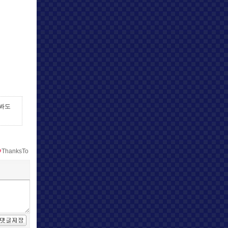
 봐도
ThanksTo