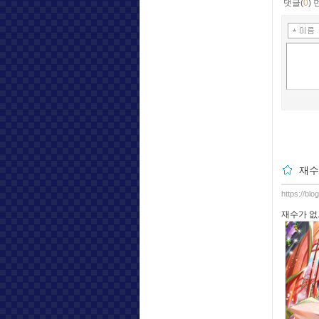
댓글(
0
)
재수
https://bl
재수가 없