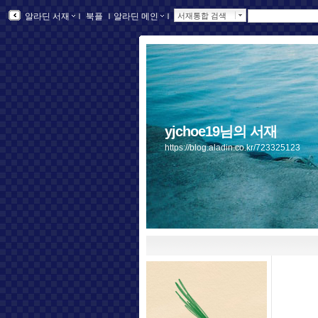
알라딘 서재
ｌ
북플
ｌ
알라딘 메인
ｌ
서재통합 검색
yjchoe19님의 서재
https://blog.aladin.co.kr/723325123