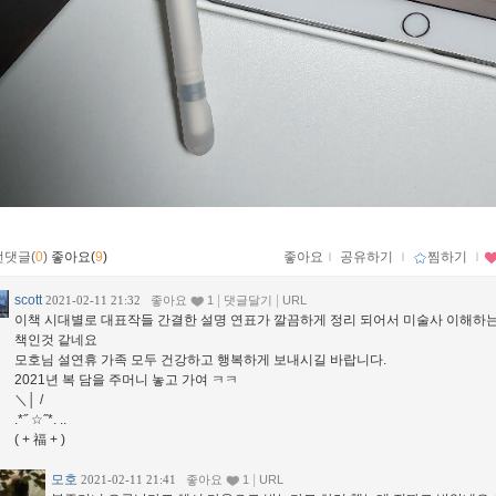
먼댓글(
0
)
좋아요(
9
)
좋아요
ｌ
공유하기
ｌ
찜하기
ｌ
scott
|
|
2021-02-11 21:32
좋아요
1
댓글달기
URL
이책 시대별로 대표작들 간결한 설명 연표가 깔끔하게 정리 되어서 미술사 이해하
책인것 같네요
모호님 설연휴 가족 모두 건강하고 행복하게 보내시길 바랍니다.
2021년 복 담을 주머니 놓고 가여 ㅋㅋ
＼│ /
.*˝ ☆˝*. ..
( + 福 + )
모호
|
2021-02-11 21:41
좋아요
1
URL