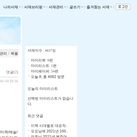
나의서재
ｌ
서재브리핑
ｌ
서재관리
ｌ
글쓰기
ｌ
즐겨찾는 서재
ｌ
서재지수
: 4637점
관리
ｌ
북플
마이리뷰:
편
9
마이리스트:
편
1
마이페이퍼:
편
54
댓글(
2
)
오늘 8, 총 4082 방문
-01-10 20:16
오늘의 마이리스트
선택된 마이리스트가 없습니
다.
최근 댓글
이책 시대별로 대표작..
모요님에 2021년 100..
/미학/예술/
모호님 2021년 복주머..