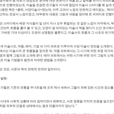
영어원서 등 서로가 관심있는 분야에 대한 논문이나 책을 읽고 발제를 하거나 피피티를
으로 진행되었는데, 미술을 전공한 친구들의 지식에 힘입어 미술사 스터디를 꽤 길게 
때 사용한 책은 <클릭, 서양미술사>였는데, 아주 교과서 느낌의 반듯하고 재미없는.. 책이
고하는 전공서 느낌이였고, 대부분의 내용은 그림과 내용을 정리해 온 피피티로 진행이
던 스터디에서 배운 지식들이 일 년이 지나 모두 휘발되는 것 같은 느낌이 아까워서, 
 간단히 흐름을 훑어 볼 수 있고, 도판이 잘 되어있는 미술사 책을 찾다가 신간 코너에
의 가벼운 기대 이상이다. 도판의 선명함은 물론이고, 미술사의 흐름과 그 사조의 유기
크게 미술사조, 작품, 테마, 기법 네 가지 파트로 이루어져 서양 미술사 전반을 소개한다.
에서는 미술사의 큰 흐름들을 짚어준 뒤, 작품 파트에서는 그 시기에 어떤 유명 작가의
명과 함께 그림으로 소개해 준다. 테마 파트에서는 어떤 시기에 어떤 것이 그림의 소재
법은 미술 기법들의 발전과 자세한 방법을 소개한다.
던 것은, 서문과 책의 전체적 전개의 일치이다.
 발췌-
술가들은 기존의 전통을 무너트릴 때 조차 역사 속에서 그들이 처해 있떤 시간과 장소를
 시대와 사회적 상황에 따라 겹쳐지면서 변화하고, 서로 영향을 끼치며 반응을 일으킨다
처럼 외부와 단절된 상태에서는 결코 만들어지지 않는다. ˝