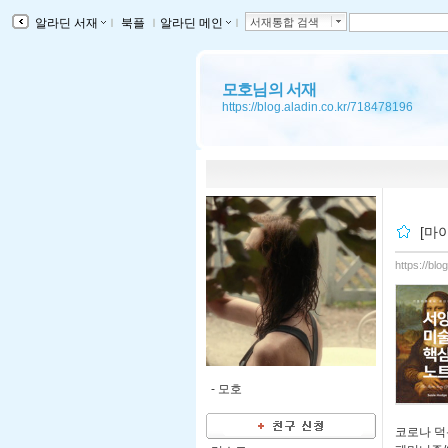
알라딘 서재
ｌ
북플
ｌ
알라딘 메인
ｌ
서재통합 검색
모호님의 서재
https://blog.aladin.co.kr/718478196
[마
https://bl
-
모호
코로나 덕