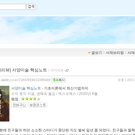
글보기
ｌ
서재브리핑
ｌ
서재
이리뷰] 서양미술 핵심노트
ｌ
마이리뷰
og.aladin.co.kr/718478196/12295404
모호
l 2021
서양미술 핵심노트
- 기초이론에서 최신기법까지
수지 호지 지음, 권혜숙 옮김 / 엑스오북스 / 2020년 8월
평점 :
분에 친구들과 하던 소소한 스터디가 중단된 지도 벌써 일년 쯤 되었다.. 친구들과 철학