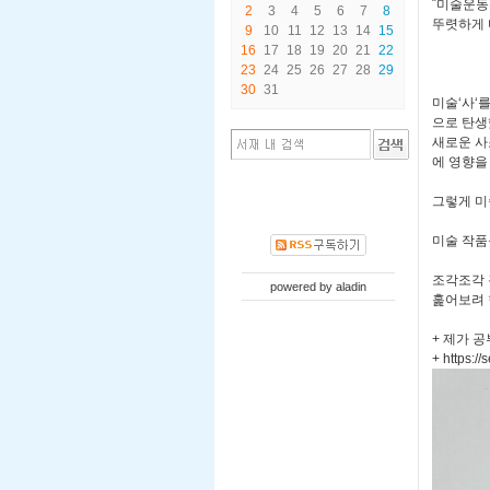
˝미술운동
2
3
4
5
6
7
8
뚜렷하게 
9
10
11
12
13
14
15
16
17
18
19
20
21
22
23
24
25
26
27
28
29
30
31
미술‘사‘
으로 탄생
새로운 사
에 영향을
그렇게 미
미술 작품
조각조각 
powered by
aladin
훑어보려 
+ 제가 
+ https://