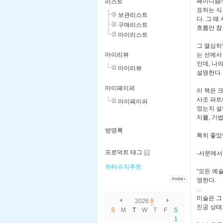
페미니즘/
리스트
표하는 식
보관리스트
다. 그 
구매리스트
흐름만 참
마이리스트
그 열심히
마이리뷰
는 선에서
인데, 나
마이리뷰
설명한다.
마이페이퍼
이 책은 
사조 파트
마이페이퍼
었는지 설
지를, 기
방명록
특히 좋았
프로덕트 태그
-서문에서
하타슈지추천
“모든 예
영한다.
...
미술은 그
2026
8
진공 상태
S
M
T
W
T
F
S
1