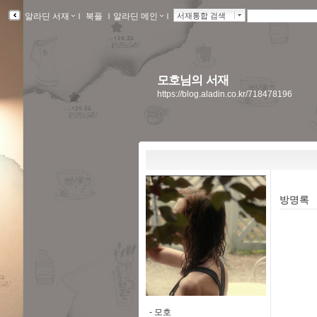
알라딘 서재
ｌ
북플
ｌ
알라딘 메인
ｌ
서재통합 검색
모호님의 서재
https://blog.aladin.co.kr/718478196
방명록
-
모호