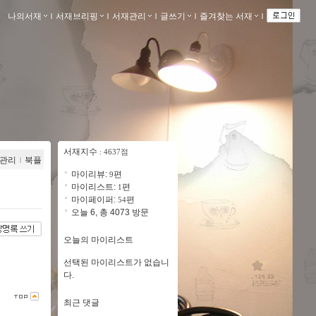
나의서재
ｌ
서재브리핑
ｌ
서재관리
ｌ
글쓰기
ｌ
즐겨찾는 서재
ｌ
서재지수
: 4637점
관리
ｌ
북플
마이리뷰:
편
9
마이리스트:
편
1
마이페이퍼:
편
54
오늘 6, 총 4073 방문
오늘의 마이리스트
선택된 마이리스트가 없습니
다.
최근 댓글