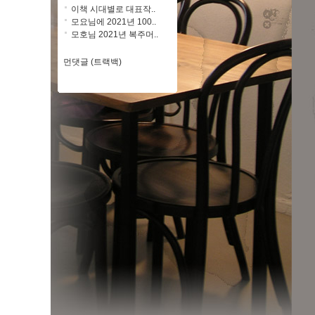
이책 시대별로 대표작..
모요님에 2021년 100..
모호님 2021년 복주머..
먼댓글 (트랙백)