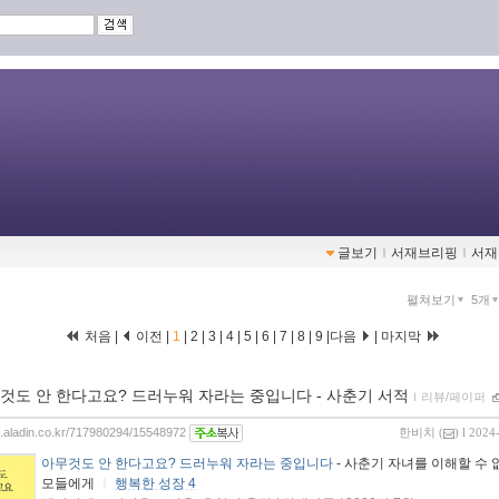
글보기
ｌ
서재브리핑
ｌ
서재
펼쳐보기
5개
처음 |
이전 |
1
|
2
|
3
|
4
|
5
|
6
|
7
|
8
|
9
|
다음
|
마지막
것도 안 한다고요? 드러누워 자라는 중입니다 - 사춘기 서적
ｌ
리뷰/페이퍼
og.aladin.co.kr/717980294/15548972
한비치
(
) l 2024
아무것도 안 한다고요? 드러누워 자라는 중입니다
- 사춘기 자녀를 이해할 수 
모들에게
ㅣ
행복한 성장 4