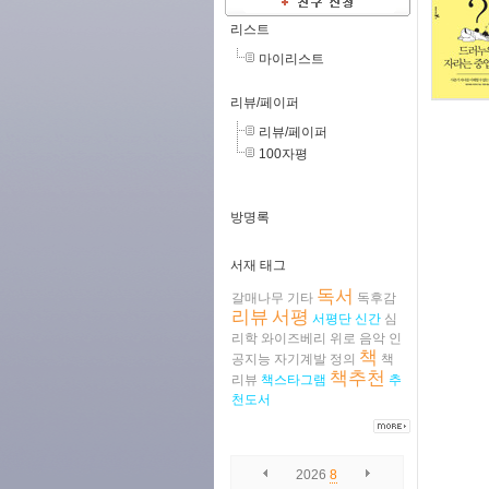
리스트
마이리스트
리뷰/페이퍼
리뷰/페이퍼
100자평
방명록
서재 태그
독서
갈매나무
기타
독후감
리뷰
서평
서평단
신간
심
리학
와이즈베리
위로
음악
인
책
공지능
자기계발
정의
책
책추천
리뷰
책스타그램
추
천도서
2026
8