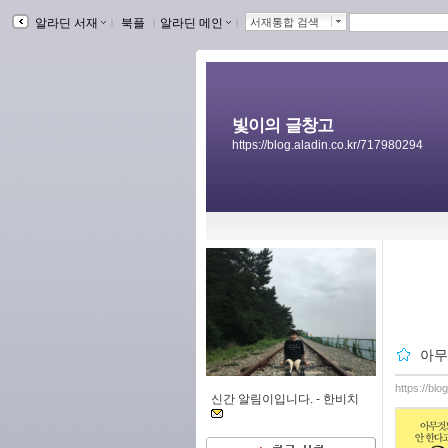
알라딘 서재
ｌ
북플
ｌ
알라딘 메인
ｌ
서재통합 검색
빛이의 글창고
https://blog.aladin.co.kr/717980294
아무
https://bl
신간 알림이입니다. -
한비치