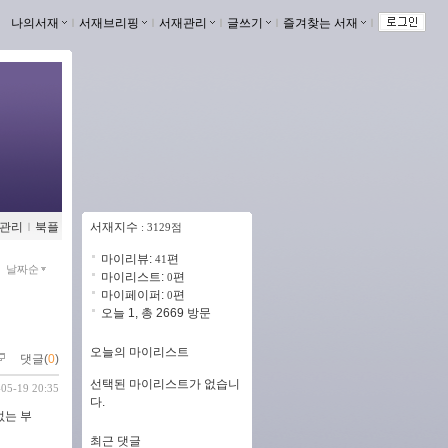
나의서재
ｌ
서재브리핑
ｌ
서재관리
ｌ
글쓰기
ｌ
즐겨찾는 서재
ｌ
관리
ｌ
북플
서재지수
: 3129점
마이리뷰:
편
41
날짜순
마이리스트:
편
0
마이페이퍼:
편
0
오늘 1, 총 2669 방문
오늘의 마이리스트
댓글(
0
)
선택된 마이리스트가 없습니
-05-19 20:35
다.
없는 부
최근 댓글