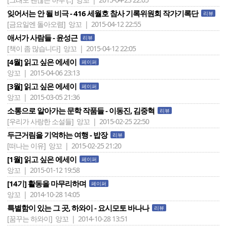
잊어서는 안 될 비극 - 416 세월호 참사 기록위원회 작가기록단
리뷰
[금요일엔 돌아오렴]
앙꼬 | 2015-04-12 22:55
애서가 사람들 - 윤성근
리뷰
[책이 좀 많습니다]
앙꼬 | 2015-04-12 22:05
[4월] 읽고 싶은 에세이
페이퍼
앙꼬 | 2015-04-06 23:13
[3월] 읽고 싶은 에세이
페이퍼
앙꼬 | 2015-03-05 21:36
소통으로 알아가는 문학 작품들 - 이동진, 김중혁
리뷰
[우리가 사랑한 소설들]
앙꼬 | 2015-02-25 22:50
두근거림을 기억하는 여행 - 밥장
리뷰
[떠나는 이유]
앙꼬 | 2015-02-25 21:20
[1월] 읽고 싶은 에세이
페이퍼
앙꼬 | 2015-01-12 19:58
[14기] 활동을 마무리하며
페이퍼
앙꼬 | 2014-10-28 14:05
특별함이 있는 그 곳, 하와이 - 요시모토 바나나
리뷰
[꿈꾸는 하와이]
앙꼬 | 2014-10-28 13:51