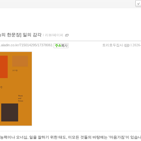
늘의 한문장] 일의 감각
ｌ
리뷰/페이퍼
og.aladin.co.kr/715014295/17378061
토리호두집사
(
) l 2026
 능력이나 오너십, 일을 잘하기 위한 태도, 이모든 것들의 바탕에는 ‘마음가짐‘이 있습니