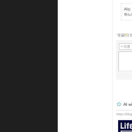
AI는
하느
댓글(
0
)
AI w
https://bl