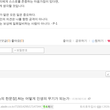
리에게 스스로를 존중하는 마음가짐이 있다면,
게 생각할 것입니다.
내가 맡은 모든 일은 중요하다.
타인의 의견은 나를 향한 공격이 아니다.
 나는 보상에 일희일비하는 사람이 아니다.
- P-1
먼댓글(
0
)
좋아요(
0
)
좋아요
ｌ
공유하기
ｌ
찜하기
ｌ
늘의 한문장] AI는 어떻게 인생의 무기가 되는가
ｌ
리뷰/페이퍼
og.aladin.co.kr/715014295/17147344
토리호두집사
(
) l 2026