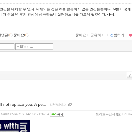
 인간을 대체할 수 없다. 대체되는 것은 AI를 활용하지 않는 인간들뿐이다. AI를 어떻게
냐가 수십 년 후의 인생이 성공하느냐 실패하느냐를 가르게 될것이다.
- P-1
먼댓글(
0
)
좋아요(
0
)
좋아요
ｌ
공유하기
ｌ
찜하기
ｌ
ill not replace you. A pe...
ｌ
리뷰/페이퍼
og.aladin.co.kr/715014295/17126754
토리호두집사
(
) l 2026