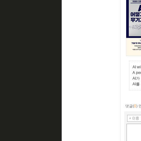
AI wi
A per
AI
AI
댓글(
0
)