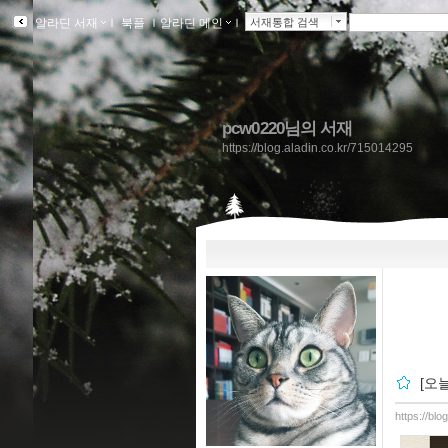
알라딘 서재
ｌ
북플
ｌ
알라딘 메인
ｌ
서재통합 검색
pcw0220님의 서재
https://blog.aladin.co.kr/715014295
[오
https://bl