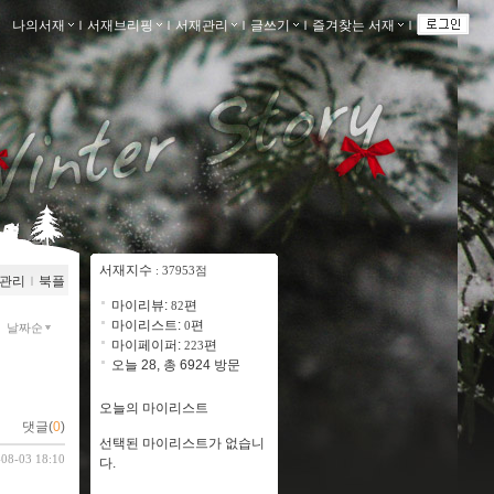
나의서재
ｌ
서재브리핑
ｌ
서재관리
ｌ
글쓰기
ｌ
즐겨찾는 서재
ｌ
서재지수
: 37953점
관리
ｌ
북플
마이리뷰:
편
82
마이리스트:
편
0
날짜순
마이페이퍼:
편
223
오늘 28, 총 6924 방문
오늘의 마이리스트
댓글(
0
)
선택된 마이리스트가 없습니
-08-03 18:10
다.