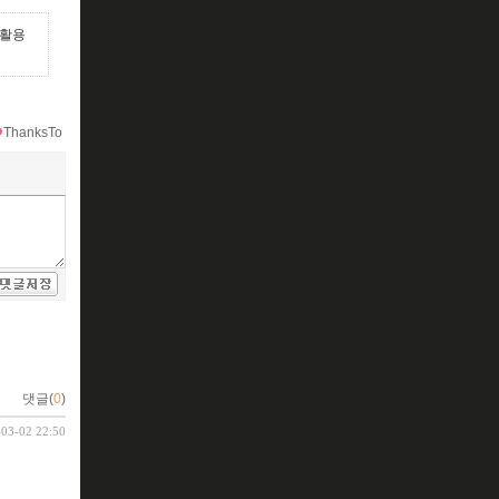
 활용
ThanksTo
댓글(
0
)
-03-02 22:50