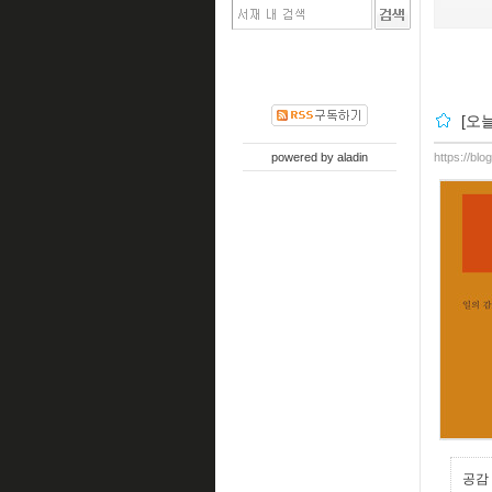
[오
powered by
aladin
https://bl
공감