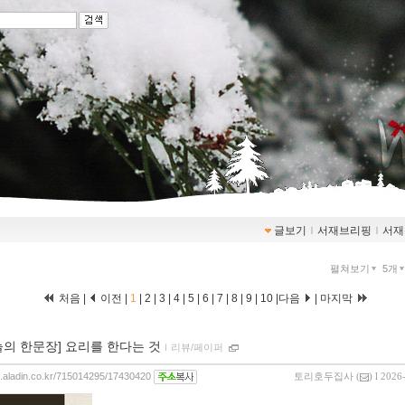
글보기
ｌ
서재브리핑
ｌ
서재
펼쳐보기
5개
처음 |
이전 |
1
|
2
|
3
|
4
|
5
|
6
|
7
|
8
|
9
|
10
|
다음
|
마지막
늘의 한문장] 요리를 한다는 것
ｌ
리뷰/페이퍼
og.aladin.co.kr/715014295/17430420
토리호두집사
(
) l 2026