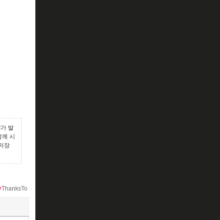
I가 발
함께 시
 저장
ThanksTo