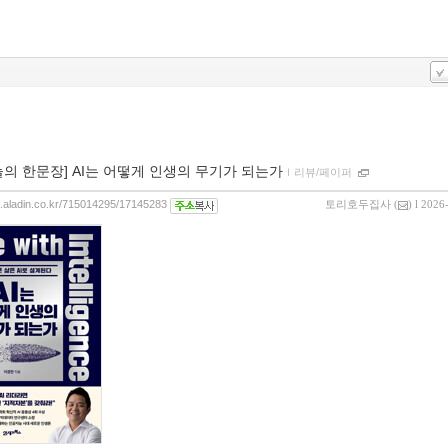
늘의 한문장] AI는 어떻게 인생의 무기가 되는가
ｌ
리뷰/페이퍼
og.aladin.co.kr/715014295/17145283
토리호두집사
(
) l 2026