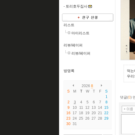
-
토리호두집사
리스트
마이리스트
리뷰/페이퍼
리뷰/페이퍼
방명록
먹는
우리
2026
8
S
M
T
W
T
F
S
1
댓글(
0
)
2
3
4
5
6
7
8
9
10
11
12
13
14
15
16
17
18
19
20
21
22
23
24
25
26
27
28
29
30
31