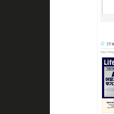
[오
https://bl