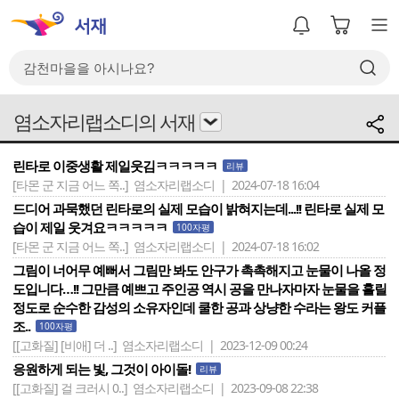
염소자리랩소디의 서재
린타로 이중생활 제일웃김ㅋㅋㅋㅋㅋ
리뷰
[타몬 군 지금 어느 쪽..]
염소자리랩소디 | 2024-07-18 16:04
드디어 과묵했던 린타로의 실제 모습이 밝혀지는데...!! 린타로 실제 모
습이 제일 웃겨요ㅋㅋㅋㅋㅋ
100자평
[타몬 군 지금 어느 쪽..]
염소자리랩소디 | 2024-07-18 16:02
그림이 너어무 예뻐서 그림만 봐도 안구가 촉촉해지고 눈물이 나올 정
도입니다…!! 그만큼 예쁘고 주인공 역시 공을 만나자마자 눈물을 흘릴
정도로 순수한 감성의 소유자인데 쿨한 공과 상냥한 수라는 왕도 커플
조..
100자평
[[고화질] [비애] 더 ..]
염소자리랩소디 | 2023-12-09 00:24
응원하게 되는 빛, 그것이 아이돌!
리뷰
[[고화질] 걸 크러시 0..]
염소자리랩소디 | 2023-09-08 22:38