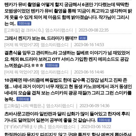
텐카가 뮤비 촬영을 어떻게 할지 궁금해서 6권만 기다렸는데 딱딱한
모범생이었던 텐카가 뮤비 촬영을 통해 ‘지금이 최고’라고 생각하며 밝
게 웃을 수 있게 되어 제 마음도 함께 밝아졌습니다. 작가님이 그리시
는 여..
100자평
[[고화질] 걸 크러시 0..]
염소자리랩소디 | 2023-09-08 22:35
그래서 켄지가 보는 BL 드라마가 뭔데??
리뷰
[어제 뭐 먹었어? 20]
염소자리랩소디 | 2023-06-16 14:53
결혼식을 앞두고 관리하느라 고생하는 질베르 이야기가 넘 재밌었어
요. 해외 BL드라마 보려고 OTT 서비스 가입한 켄지 에피소드도 공감
느껴졌습니다.ㅎㅎㅎ
100자평
[어제 뭐 먹었어? 20]
염소자리랩소디 | 2023-06-16 14:46
10권째면 매너리즘에 빠질법도 한데 갈수록 긴장감 넘치고 진짜 존
잼… 네네 과거 이야기 너무 재밌고 현 동생 카노코에게서 과거 동생인
네네의 모습을 겹쳐 보는 스미카의 광공 재질(?) 그리고 그런 스미카를
농락..
100자평
[[고화질] 나의 백합은..]
염소자리랩소디 | 2023-06-09 14:36
츠바사문고판이라 일반판과 달리 삽화가 많이 들어있고 한자에 후리
가나도 달려있어 일본어 공부에 좋을 것 같습니다.
100자평
[すずめの戶締まり (角..]
염소자리랩소디 | 2023-03-06 16:22
한정판이라 묻지도 따지지도 않고 구매! 특전도 항상 예쁘게 뽑아주셔