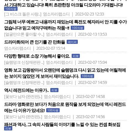
서 기대하고 있습니다! 특히 초판한정 아크릴 디오라마 기대됩니다!
100자평
[그 비스크 돌은 사랑..]
염소자리랩소디 | 2023-02-23 12:33
그림체 너무 예쁘고 내용까지 재밌는데 특전도 혜자라서 안 지를 수가
없습니다! 믿고 예약구매하는 작품~!!
100자평
[얼굴만으론 좋아할 수..]
염소자리랩소디 | 2023-02-13 13:53
드라마화되어 큰 인기를 끈 만화들
페이퍼
염소자리랩소디 | 2023-02-07 15:14
다양한 형태로 소장 가능해서 좋아요.
리뷰
[슬램덩크 신장재편판 ..]
염소자리랩소디 | 2023-02-07 15:04
영화 보고 감동받아서 오랜만에 슬램덩크 다시 읽고 있는데 어릴적에
는 보이지 않았던 게 보여서 재미있습니다.
100자평
[슬램덩크 신장재편판 ..]
염소자리랩소디 | 2023-02-07 14:59
역시 레전드에는 이유가..
리뷰
[꽃보다 남자 (완전판)..]
염소자리랩소디 | 2023-02-07 14:58
드라마 영화로만 보다가 처음으로 원작을 보게 되었는데 역시 레전드
에는 다 이유가 있네요!
100자평
[꽃보다 남자 (완전판)..]
염소자리랩소디 | 2023-02-07 14:56
패션과 역사, 그 속의 사람들의 이야기를 느낄 수 있는 컨셉 화보집
리뷰