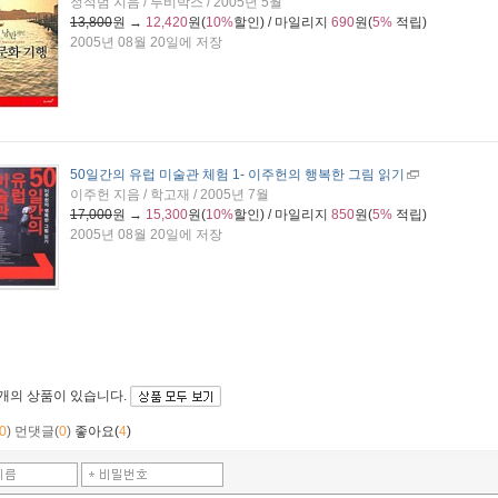
정석범 지음 / 루비박스 / 2005년 5월
13,800
원 →
12,420
원(
10%
할인) / 마일리지
690
원(
5%
적립)
2005년 08월 20일에 저장
50일간의 유럽 미술관 체험 1
- 이주헌의 행복한 그림 읽기
이주헌 지음 / 학고재 / 2005년 7월
17,000
원 →
15,300
원(
10%
할인) / 마일리지
850
원(
5%
적립)
2005년 08월 20일에 저장
4개
의 상품이 있습니다.
0
)
먼댓글(
0
)
좋아요(
4
)