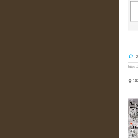
https:
총
1