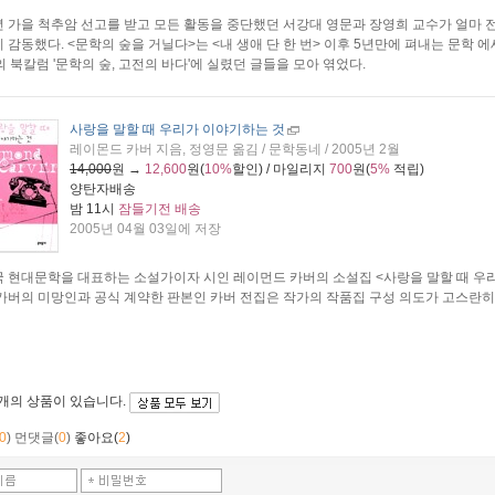
 가을 척추암 선고를 받고 모든 활동을 중단했던 서강대 영문과 장영희 교수가 얼마 
 감동했다. <문학의 숲을 거닐다>는 <내 생애 단 한 번> 이후 5년만에 펴내는 문학 에세
의 북칼럼 '문학의 숲, 고전의 바다'에 실렸던 글들을 모아 엮었다.
사랑을 말할 때 우리가 이야기하는 것
레이몬드 카버 지음, 정영문 옮김 / 문학동네 / 2005년 2월
14,000
원 →
12,600
원(
10%
할인) / 마일리지
700
원(
5%
적립)
양탄자배송
밤 11시
잠들기전 배송
2005년 04월 03일에 저장
 현대문학을 대표하는 소설가이자 시인 레이먼드 카버의 소설집 <사랑을 말할 때 우
카버의 미망인과 공식 계약한 판본인 카버 전집은 작가의 작품집 구성 의도가 고스란히
3개
의 상품이 있습니다.
0
)
먼댓글(
0
)
좋아요(
2
)