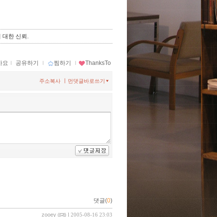
 대한 신뢰.
아요
ｌ
공유하기
ｌ
찜하기
ｌ
ThanksTo
ㅣ
주소복사
먼댓글바로쓰기
댓글(
0
)
zooey
(
) l 2005-08-16 23:03