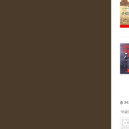
총
3
댓글(