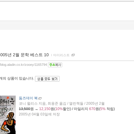
2005년 2월 문학 베스트 10
ｌ
마이리스트
//blog.aladin.co.kr/zooey/1165794
0개
의 상품이 있습니다.
둠즈데이 북
코니 윌리스 지음, 최용준 옮김 / 열린책들 / 2005년 2월
13,500
원 →
12,150
원(
10%
할인) / 마일리지
670
원(
5%
적립)
2005년 04월 03일에 저장