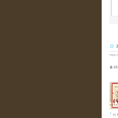
https:
총
2
이 