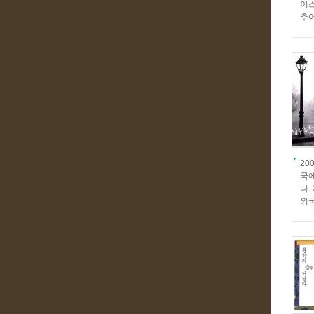
이스
추
20
국에
다.
외국