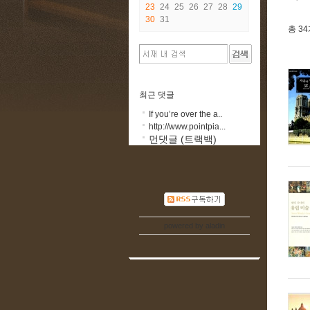
23
24
25
26
27
28
29
30
31
총
3
최근 댓글
If you’re over the a..
http://www.pointpia...
먼댓글 (트랙백)
powered by
aladin