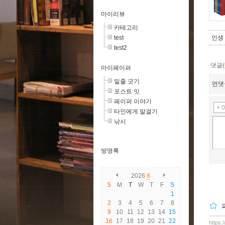
마이리뷰
카테고리
test
인생
test2
댓글(
마이페이퍼
밑줄 긋기
먼댓
포스트 잇
페이퍼 이야기
타인에게 말걸기
낚시
방명록
2026
8
S
M
T
W
T
F
S
1
2
3
4
5
6
7
8
9
10
11
12
13
14
15
16
17
18
19
20
21
22
https: