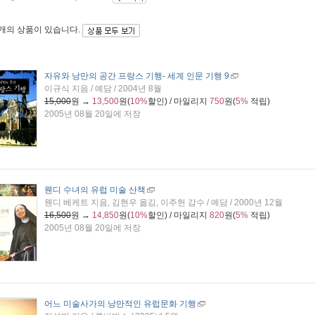
4개
의 상품이 있습니다.
자유와 낭만의 공간 프랑스 기행
- 세계 인문 기행 9
이규식 지음 / 예담 / 2004년 8월
15,000
원 →
13,500
원(
10%
할인) / 마일리지
750
원(
5%
적립)
2005년 08월 20일에 저장
웬디 수녀의 유럽 미술 산책
웬디 베케트 지음, 김현우 옮김, 이주헌 감수 / 예담 / 2000년 12월
16,500
원 →
14,850
원(
10%
할인) / 마일리지
820
원(
5%
적립)
2005년 08월 20일에 저장
어느 미술사가의 낭만적인 유럽문화 기행