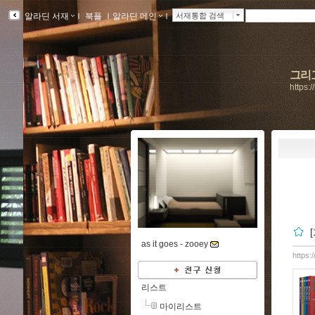
알라딘 서재
ｌ
북플
ｌ
알라딘 메인
ｌ
서재통합 검색
그리
https:
as it goes -
zooey
https:
리스트
마이리스트