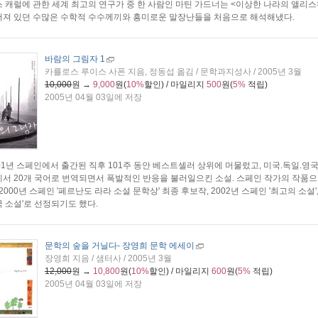
 캐럴에 관한 세계 최고의 연구가 중 한 사람인 마틴 가드너는 <이상한 나라의 앨리스
어져 있던 수많은 수학적 수수께끼와 흥미로운 말장난들을 처음으로 해석해냈다.
바람의 그림자 1
카를로스 루이스 사폰 지음, 정동섭 옮김 / 문학과지성사 / 2005년 3월
10,000
원 →
9,000
원(
10%
할인) / 마일리지
500
원(
5%
적립)
2005년 04월 03일에 저장
01년 스페인에서 출간된 직후 101주 동안 베스트셀러 상위에 머물렀고, 미국.독일.영
서 20개 국어로 번역되면서 폭발적인 반응을 불러일으킨 소설. 스페인 작가의 작품
 2000년 스페인 '페르난도 라라 소설 문학상' 최종 후보작, 2002년 스페인 '최고의 소설
 소설'로 선정되기도 했다.
문학의 숲을 거닐다
- 장영희 문학 에세이
장영희 지음 / 샘터사 / 2005년 3월
12,000
원 →
10,800
원(
10%
할인) / 마일리지
600
원(
5%
적립)
2005년 04월 03일에 저장