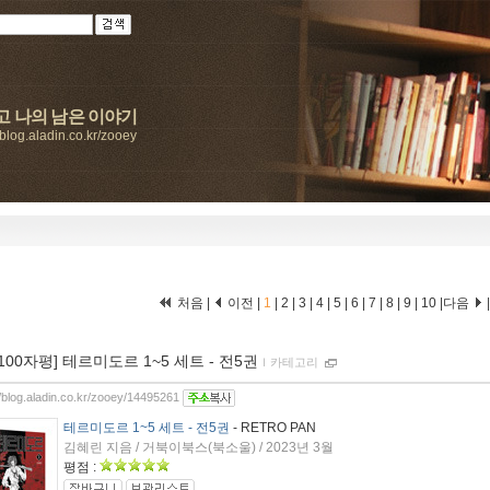
고 나의 남은 이야기
//blog.aladin.co.kr/zooey
처음 |
이전 |
1
|
2
|
3
|
4
|
5
|
6
|
7
|
8
|
9
|
10
|
다음
[100자평] 테르미도르 1~5 세트 - 전5권
ｌ
카테고리
//blog.aladin.co.kr/zooey/14495261
테르미도르 1~5 세트 - 전5권
- RETRO PAN
김혜린 지음 / 거북이북스(북소울) / 2023년 3월
평점 :