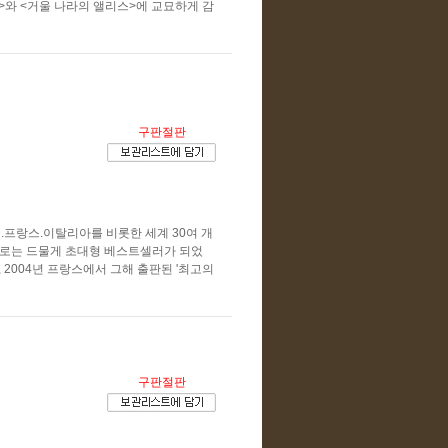
>와 <거울 나라의 앨리스>에 교묘하게 감
구판절판
국.프랑스.이탈리아를 비롯한 세계 30여 개
으로는 드물게 초대형 베스트셀러가 되었
', 2004년 프랑스에서 그해 출판된 '최고의
구판절판