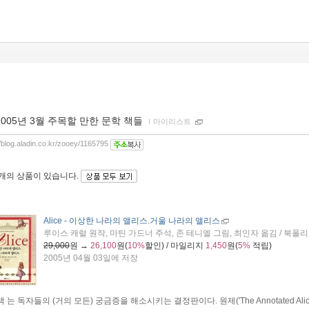
2005년 3월 주목할 만한 문학 책들
ｌ
마이리스트
//blog.aladin.co.kr/zooey/1165795
3개
의 상품이 있습니다.
Alice - 이상한 나라의 앨리스.거울 나라의 앨리스
루이스 캐럴 원작, 마틴 가드너 주석, 존 테니엘 그림, 최인자 옮김 / 북폴리오 
29,000
원 →
26,100
원(
10%
할인) / 마일리지
1,450
원(
5%
적립)
2005년 04월 03일에 저장
책
는 독자들의 (거의 모든) 궁금증을 해소시키는 결정판이다. 원제('The Annotated Alic