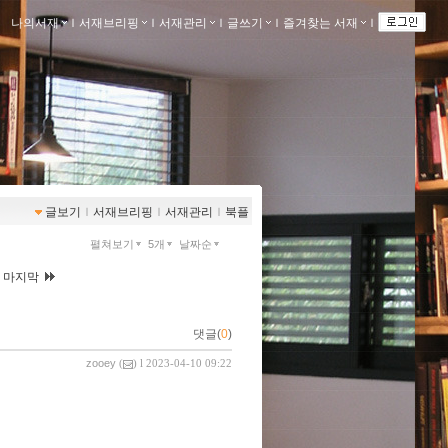
나의서재
ｌ
서재브리핑
ｌ
서재관리
ｌ
글쓰기
ｌ
즐겨찾는 서재
ｌ
글보기
ｌ
서재브리핑
ｌ
서재관리
ｌ
북플
펼쳐보기
5개
날짜순
|
마지막
댓글(
0
)
zooey
(
) l 2023-04-10 09:22