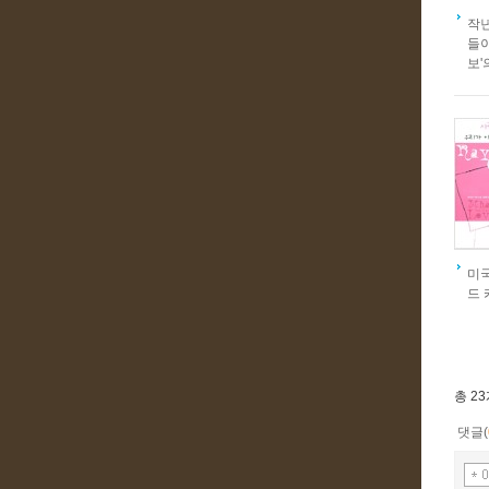
작년
들이
보'
미국
드 
총
2
댓글(