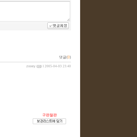
댓글(
0
)
zooey
(
) l 2005-04-03 23:40
구판절판