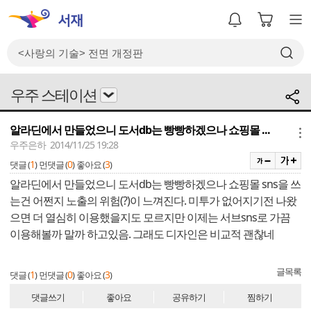
우주 스테이션
알라딘에서 만들었으니 도서db는 빵빵하겠으나 쇼핑몰 ...
메뉴
우주은하 2014/11/25 19:28
1
0
3
댓글 (
)
먼댓글 (
)
좋아요 (
)
알라딘에서 만들었으니 도서db는 빵빵하겠으나 쇼핑몰 sns을 쓰
는건 어쩐지 노출의 위험(?)이 느껴진다. 미투가 없어지기전 나왔
으면 더 열심히 이용했을지도 모르지만 이제는 서브sns로 가끔
이용해볼까 말까 하고있음. 그래도 디자인은 비교적 괜찮네
글목록
1
0
3
댓글 (
)
먼댓글 (
)
좋아요 (
)
댓글쓰기
좋아요
공유하기
찜하기